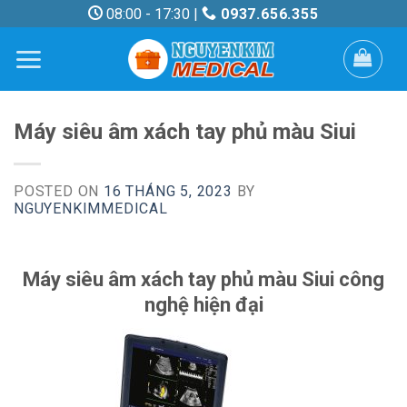
Skip
08:00 - 17:30 |
0937.656.355
to
content
Máy siêu âm xách tay phủ màu Siui
POSTED ON
16 THÁNG 5, 2023
BY
NGUYENKIMMEDICAL
Máy siêu âm xách tay phủ màu Siui công
nghệ hiện đại