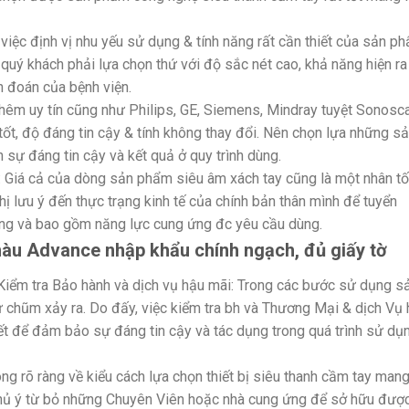
việc định vị nhu yếu sử dụng & tính năng rất cần thiết của sản p
. quý khách phải lựa chọn thứ với độ sắc nét cao, khả năng hiện ra
n đoán của bệnh viện.
thêm uy tín cũng như Philips, GE, Siemens, Mindray tuyệt Sonosc
ốt, độ đáng tin cậy & tính không thay đổi. Nên chọn lựa những s
ự đáng tin cậy và kết quả ở quy trình dùng.
: Giá cả của dòng sản phẩm siêu âm xách tay cũng là một nhân tố
hị lưu ý đến thực trạng kinh tế của chính bản thân mình để tuyển
g và bao gồm năng lực cung ứng đc yêu cầu dùng.
àu Advance nhập khẩu chính ngạch, đủ giấy tờ
Kiểm tra Bảo hành và dịch vụ hậu mãi: Trong các bước sử dụng s
ự chũm xảy ra. Do đấy, việc kiểm tra bh và Thương Mại & dịch Vụ
iết để đảm bảo sự đáng tin cậy và tác dụng trong quá trình sử dụ
g rõ ràng về kiểu cách lựa chọn thiết bị siêu thanh cầm tay mang
chủ ý từ bỏ những Chuyên Viên hoặc nhà cung ứng để sở hữu đượ