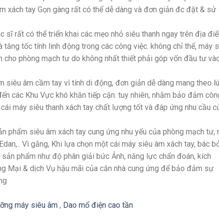
 xách tay Gọn gàng rất có thể dễ dàng và đơn giản đc đặt & sử
 sĩ rất có thể triển khai các mẹo nhỏ siêu thanh ngay trên địa đi
tăng tốc tính linh động trong các công việc. không chỉ thế, máy 
ch cho phòng mạch tư do không nhất thiết phải góp vốn đầu tư và
 siêu âm cầm tay vì tính di động, đơn giản dễ dàng mang theo l
 đến các Khu Vực khó khăn tiếp cận. tuy nhiên, nhằm bảo đảm côn
 cái máy siêu thanh xách tay chất lượng tốt và đáp ứng nhu cầu c
 sản phẩm siêu âm xách tay cung ứng nhu yếu của phòng mạch tư,
dan,.. Vì gắng, Khi lựa chọn một cái máy siêu âm xách tay, bác bỏ
sản phẩm như độ phân giải bức Ảnh, năng lực chẩn đoán, kích
ương Mại & dịch Vụ hậu mãi của căn nhà cung ứng để bảo đảm sự
ng
ỡng máy siêu âm
,
Dao mổ điện cao tần