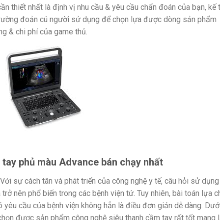
ần thiết nhất là định vị nhu cầu & yêu cầu chẩn đoán của bạn, kế 
 trường đoản cú người sử dụng để chọn lựa được dòng sản phẩm
g & chi phí của game thủ.
 tay phủ màu Advance bán chạy nhất
Với sự cách tân và phát triển của công nghệ y tế, câu hỏi sử dụng
rở nên phổ biến trong các bệnh viện tứ. Tuy nhiên, bài toán lựa 
 yêu cầu của bệnh viện không hẳn là điều đơn giản dễ dàng. Dướ
 chọn được sản phẩm công nghệ siêu thanh cầm tay rất tốt mang l