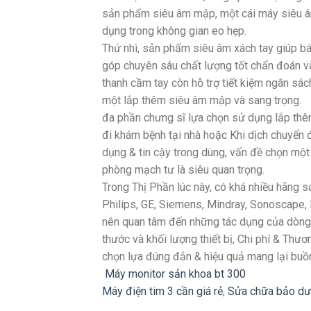
sản phẩm siêu âm mập, một cái máy siêu âm
dụng trong không gian eo hẹp.
Thứ nhì, sản phẩm siêu âm xách tay giúp bác
góp chuyên sâu chất lượng tốt chẩn đoán và 
thanh cầm tay còn hỗ trợ tiết kiệm ngân sá
một lắp thêm siêu âm mập và sang trọng.
đa phần chưng sĩ lựa chọn sử dụng lắp thêm
đi khám bệnh tại nhà hoặc Khi dịch chuyển
dụng & tin cậy trong dùng, vấn đề chọn một
phòng mạch tư là siêu quan trọng.
Trong Thị Phần lúc này, có khá nhiều hãng
Philips, GE, Siemens, Mindray, Sonoscape, E
nên quan tâm đến những tác dụng của dòng 
thước và khối lượng thiết bị, Chi phí & Th
chọn lựa đúng đắn & hiệu quả mang lại buồ
Máy monitor sản khoa bt 300
Máy điện tim 3 cần giá rẻ
,
Sửa chữa bảo dư