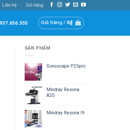
Liên hệ
Giỏ hàng
Giỏ hàng /
0
₫
937.656.355
SẢN PHẨM
Sonoscape P25pro
Mindray Resona
A20
Mindray Resona I9