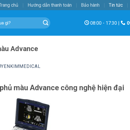
Trang chủ
Hướng dẫn thanh toán
Bảo hành
Tin tức
08:00 - 17:30 |
0
màu Advance
UYENKIMMEDICAL
 phủ màu Advance công nghệ hiện đại