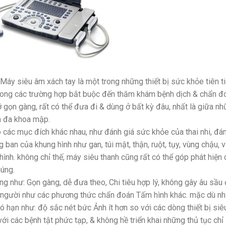
Máy siêu âm xách tay là một trong những thiết bị sức khỏe tiên t
 trong các trường hợp bắt buộc đến thăm khám bệnh dịch & chẩn đ
ỡ gọn gàng, rất có thể đưa đi & dùng ở bất kỳ đâu, nhất là giữa n
m đa khoa mập.
 các mục đích khác nhau, như đánh giá sức khỏe của thai nhi, đá
 ban của khung hình như gan, túi mật, thận, ruột, tụy, vùng chậu, 
nh. không chỉ thế, máy siêu thanh cũng rất có thể góp phát hiện 
húng.
 như: Gọn gàng, dễ đưa theo, Chi tiêu hợp lý, không gây âu sầu
 người như các phương thức chẩn đoán Tấm hình khác. mặc dù nh
 hạn như: độ sắc nét bức Ảnh ít hơn so với các dòng thiết bị siê
i các bệnh tật phức tạp, & không hề triển khai những thủ tục chỉ