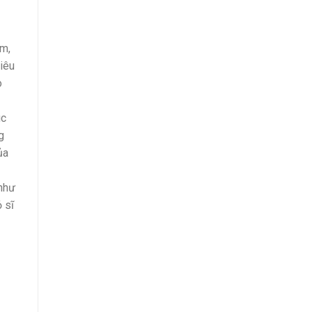
ểm,
siêu
o
úc
g
ủa
 như
 sĩ