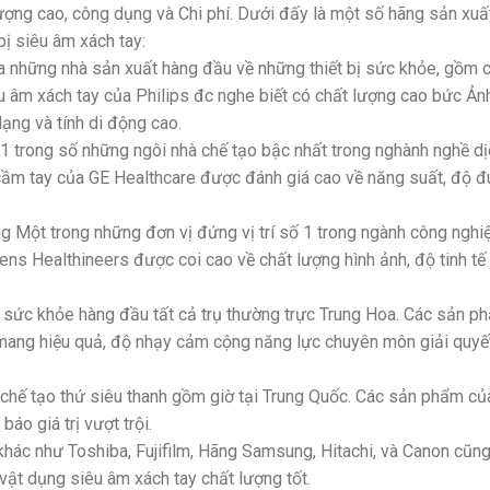
ượng cao, công dụng và Chi phí. Dưới đấy là một số hãng sản xuấ
bị siêu âm xách tay:
iữa những nhà sản xuất hàng đầu về những thiết bị sức khỏe, gồm 
u âm xách tay của Philips đc nghe biết có chất lượng cao bức Ản
ạng và tính di động cao.
 1 trong số những ngôi nhà chế tạo bậc nhất trong nghành nghề dị
cầm tay của GE Healthcare được đánh giá cao về năng suất, độ 
 Một trong những đơn vị đứng vị trí số 1 trong ngành công nghi
ens Healthineers được coi cao về chất lượng hình ảnh, độ tinh tế
ệ sức khỏe hàng đầu tất cả trụ thường trực Trung Hoa. Các sản p
 mang hiệu quả, độ nhạy cảm cộng năng lực chuyên môn giải quyế
hế tạo thứ siêu thanh gồm giờ tại Trung Quốc. Các sản phẩm củ
o giá trị vượt trội.
 khác như Toshiba, Fujifilm, Hãng Samsung, Hitachi, và Canon cũn
ật dụng siêu âm xách tay chất lượng tốt.