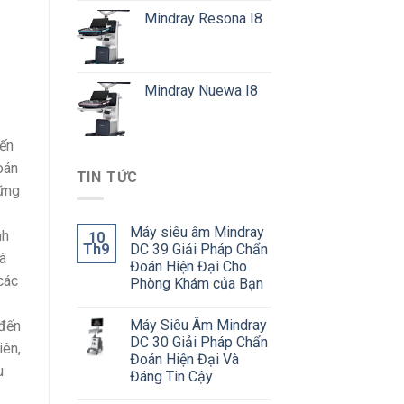
Mindray Resona I8
Mindray Nuewa I8
iến
oán
TIN TỨC
hững
Máy siêu âm Mindray
nh
10
Th9
DC 39 Giải Pháp Chẩn
và
Đoán Hiện Đại Cho
các
Phòng Khám của Bạn
Máy Siêu Âm Mindray
 đến
DC 30 Giải Pháp Chẩn
iên,
Đoán Hiện Đại Và
u
Đáng Tin Cậy