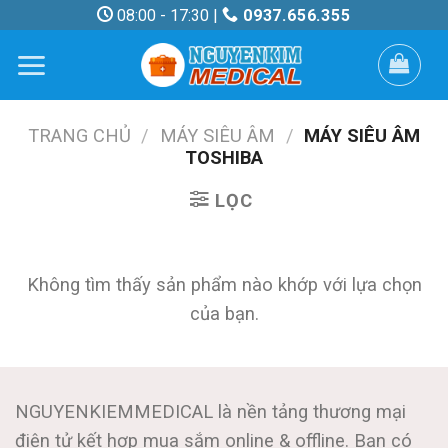
Skip
08:00 - 17:30 |
0937.656.355
to
content
TRANG CHỦ
/
MÁY SIÊU ÂM
/
MÁY SIÊU ÂM
TOSHIBA
LỌC
Không tìm thấy sản phẩm nào khớp với lựa chọn
của bạn.
NGUYENKIEMMEDICAL là nền tảng thương mại
điện tử kết hợp mua sắm online & offline. Bạn có