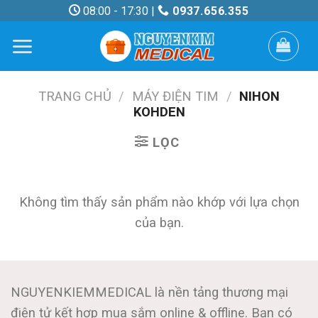
Skip
08:00 - 17:30 |
0937.656.355
to
content
TRANG CHỦ
/
MÁY ĐIỆN TIM
/
NIHON
KOHDEN
LỌC
Không tìm thấy sản phẩm nào khớp với lựa chọn
của bạn.
NGUYENKIEMMEDICAL là nền tảng thương mại
điện tử kết hợp mua sắm online & offline. Bạn có