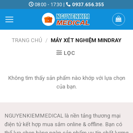
Skip
08:00 - 17:30 |
0937.656.355
to
content
TRANG CHỦ
/
MÁY XÉT NGHIỆM MINDRAY
LỌC
Không tìm thấy sản phẩm nào khớp với lựa chọn
của bạn.
NGUYENKIEMMEDICAL là nền tảng thương mại
điện tử kết hợp mua sắm online & offline. Bạn có
thể lựa chọn hàng ngàn sản phẩm uy tín chất lượng