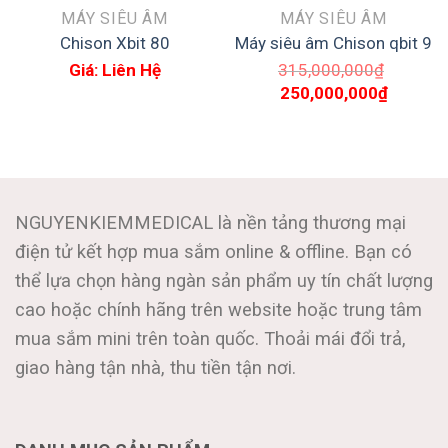
MÁY SIÊU ÂM
MÁY SIÊU ÂM
Chison Xbit 80
Máy siêu âm Chison qbit 9
Giá: Liên Hệ
315,000,000
₫
Giá
Giá
250,000,000
₫
gốc
hiện
là:
tại
315,000,000₫.
là:
250,000
NGUYENKIEMMEDICAL là nền tảng thương mại
điện tử kết hợp mua sắm online & offline. Bạn có
thể lựa chọn hàng ngàn sản phẩm uy tín chất lượng
cao hoặc chính hãng trên website hoặc trung tâm
mua sắm mini trên toàn quốc. Thoải mái đổi trả,
giao hàng tận nhà, thu tiền tận nơi.