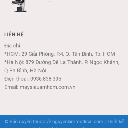
LIÊN HỆ
Địa chỉ:
*HCM: 29 Giải Phóng, P.4, Q. Tân Bình, Tp. HCM
*Hà Nội: 879 Đường Đê La Thành, P. Ngọc Khánh,
Q.Ba Đình, Hà Nội
Điện thoại: 0936.838.395
Email: maysieuamhcm.com.vn
© Bản quyền thuộc về nguyenkimmedical.com | Thiết kế