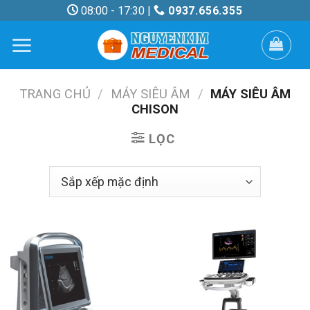
Skip
08:00 - 17:30 |
0937.656.355
to
content
TRANG CHỦ
/
MÁY SIÊU ÂM
/
MÁY SIÊU ÂM
CHISON
LỌC