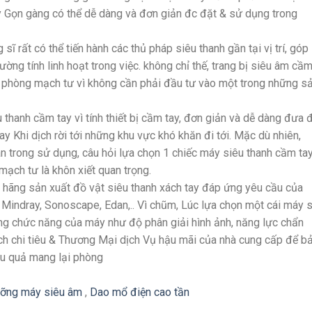
y Gọn gàng có thể dễ dàng và đơn giản đc đặt & sử dụng trong
 sĩ rất có thể tiến hành các thủ pháp siêu thanh gần tại vị trí, góp
ờng tính linh hoạt trong việc. không chỉ thế, trang bị siêu âm cầ
ho phòng mạch tư vì không cần phải đầu tư vào một trong những s
 thanh cầm tay vì tính thiết bị cầm tay, đơn giản và dễ dàng đưa đ
ay Khi dịch rời tới những khu vực khó khăn đi tới. Mặc dù nhiên,
 trong sử dụng, câu hỏi lựa chọn 1 chiếc máy siêu thanh cầm ta
ạch tư là khôn xiết quan trọng.
ều hãng sản xuất đồ vật siêu thanh xách tay đáp ứng yêu cầu của
Mindray, Sonoscape, Edan,.. Vì chũm, Lúc lựa chọn một cái máy 
ững chức năng của máy như độ phân giải hình ảnh, năng lực chẩn
sách chi tiêu & Thương Mại dịch Vụ hậu mãi của nhà cung cấp để b
ệu quả mang lại phòng
ỡng máy siêu âm
,
Dao mổ điện cao tần