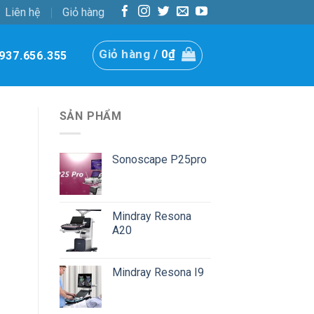
Liên hệ
Giỏ hàng
Giỏ hàng /
0
₫
937.656.355
SẢN PHẨM
Sonoscape P25pro
Mindray Resona
A20
Mindray Resona I9