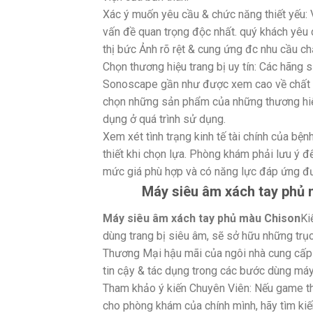
Xác ý muốn yêu cầu & chức năng thiết yếu: 
vấn đề quan trọng độc nhất. quý khách yêu
thị bức Ảnh rõ rệt & cung ứng đc nhu cầu c
Chọn thương hiệu trang bị uy tín: Các hãng 
Sonoscape gần như được xem cao về chất lư
chọn những sản phẩm của những thương hiệ
dụng ở quá trình sử dụng.
Xem xét tình trạng kinh tế tài chính của bệ
thiết khi chọn lựa. Phòng khám phải lưu ý đ
mức giá phù hợp và có năng lực đáp ứng đ
Máy siêu âm xách tay phủ 
Máy siêu âm xách tay phủ màu Chison
Ki
dùng trang bị siêu âm, sẽ sở hữu những trục
Thương Mại hậu mãi của ngôi nhà cung cấp 
tin cậy & tác dụng trong các bước dùng máy
Tham khảo ý kiến Chuyên Viên: Nếu game thủ
cho phòng khám của chính mình, hãy tìm ki