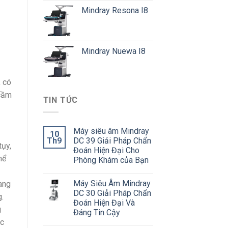
Mindray Resona I8
Mindray Nuewa I8
, có
 cầm
TIN TỨC
Máy siêu âm Mindray
10
Th9
DC 39 Giải Pháp Chẩn
tụy,
Đoán Hiện Đại Cho
hể
Phòng Khám của Bạn
Máy Siêu Âm Mindray
ang
DC 30 Giải Pháp Chẩn
.
Đoán Hiện Đại Và
g
Đáng Tin Cậy
ác