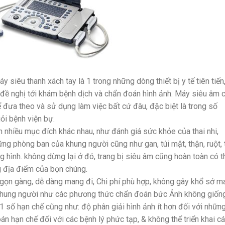
y siêu thanh xách tay là 1 trong những dòng thiết bị y tế tiên tiến
 đề nghị tới khám bệnh dịch và chẩn đoán hình ảnh. Máy siêu âm
 đưa theo và sử dụng làm việc bất cứ đâu, đặc biệt là trong số
ỏi bệnh viện bự.
nhiều mục đích khác nhau, như đánh giá sức khỏe của thai nhi,
ững phòng ban của khung người cũng như gan, túi mật, thận, ruột, 
 hình. không dừng lại ở đó, trang bị siêu âm cũng hoàn toàn có t
g địa điểm của bọn chúng.
gọn gàng, dễ dàng mang đi, Chi phí phù hợp, không gây khổ sở m
khung người như các phương thức chẩn đoán bức Ảnh không giống
1 số hạn chế cũng như: độ phân giải hình ảnh ít hơn đối với nhữn
oán hạn chế đối với các bệnh lý phức tạp, & không thể triển khai c