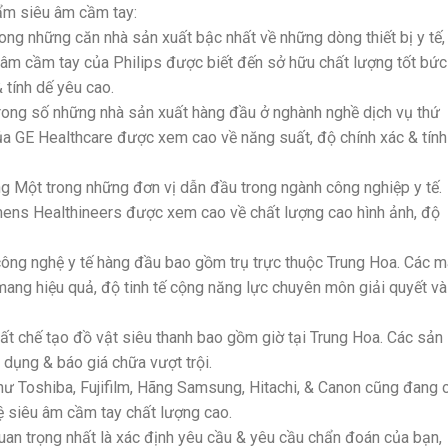
ẩm siêu âm cầm tay:
trong những căn nhà sản xuất bậc nhất về những dòng thiết bị y tế,
âm cầm tay của Philips được biết đến sở hữu chất lượng tốt bức
 tính dế yêu cao.
trong số những nhà sản xuất hàng đầu ở nghành nghề dịch vụ thứ
ủa GE Healthcare được xem cao về năng suất, độ chính xác & tính
g Một trong những đơn vị dẫn đầu trong ngành công nghiệp y tế.
ens Healthineers được xem cao về chất lượng cao hình ảnh, độ
công nghệ y tế hàng đầu bao gồm trụ trực thuộc Trung Hoa. Các 
mang hiệu quả, độ tinh tế cộng năng lực chuyên môn giải quyết và
 chế tạo đồ vật siêu thanh bao gồm giờ tại Trung Hoa. Các sản
ụng & báo giá chữa vượt trội.
như Toshiba, Fujifilm, Hãng Samsung, Hitachi, & Canon cũng đang 
 siêu âm cầm tay chất lượng cao.
quan trọng nhất là xác định yêu cầu & yêu cầu chẩn đoán của bạn,