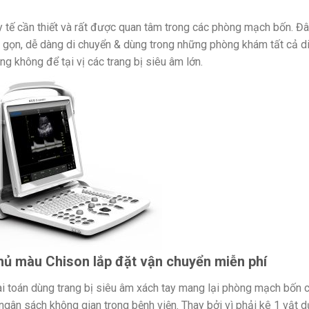
y tế cần thiết và rất được quan tâm trong các phòng mạch bốn. Đ
nhỏ gọn, dễ dàng di chuyển & dùng trong những phòng khám tất cả d
g không để tại vị các trang bị siêu âm lớn.
hủ màu Chison lắp đặt vận chuyển miễn phí
i toán dùng trang bị siêu âm xách tay mang lại phòng mạch bốn 
ệm ngân sách không gian trong bệnh viện. Thay bởi vì phải kê 1 vật 