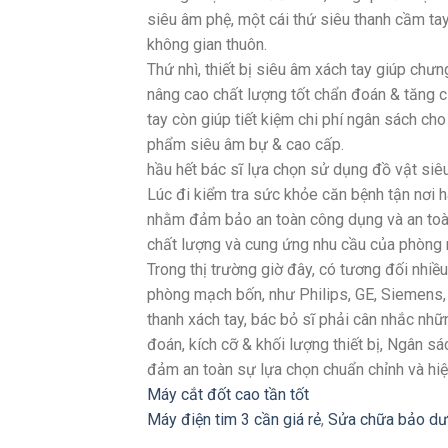
siêu âm phệ, một cái thứ siêu thanh cầm ta
không gian thuôn.
Thứ nhì, thiết bị siêu âm xách tay giúp chưng
nâng cao chất lượng tốt chẩn đoán & tăng cư
tay còn giúp tiết kiệm chi phí ngân sách c
phẩm siêu âm bự & cao cấp.
hầu hết bác sĩ lựa chọn sử dụng đồ vật siêu
Lúc đi kiểm tra sức khỏe căn bệnh tận nơi h
nhằm đảm bảo an toàn công dụng và an toàn
chất lượng và cung ứng nhu cầu của phòng m
Trong thị trường giờ đây, có tương đối nhi
phòng mạch bốn, như Philips, GE, Siemens, 
thanh xách tay, bác bỏ sĩ phải cân nhắc nh
đoán, kích cỡ & khối lượng thiết bị, Ngân 
đảm an toàn sự lựa chọn chuẩn chỉnh và hi
Máy cắt đốt cao tần tốt
Máy điện tim 3 cần giá rẻ
,
Sửa chữa bảo dư