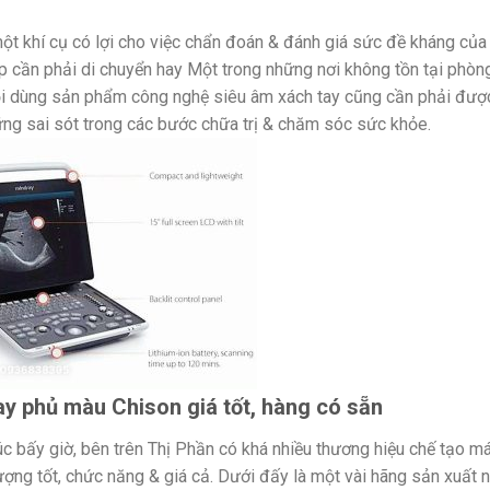
 một khí cụ có lợi cho việc chẩn đoán & đánh giá sức đề kháng của
p cần phải di chuyển hay Một trong những nơi không tồn tại phòn
ỏi dùng sản phẩm công nghệ siêu âm xách tay cũng cần phải đượ
ng sai sót trong các bước chữa trị & chăm sóc sức khỏe.
ay phủ màu Chison giá tốt, hàng có sẵn
c bấy giờ, bên trên Thị Phần có khá nhiều thương hiệu chế tạo m
ợng tốt, chức năng & giá cả. Dưới đấy là một vài hãng sản xuất n