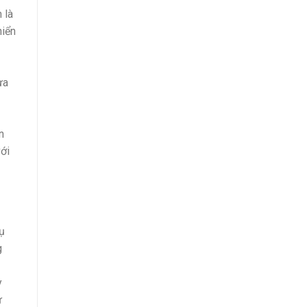
 là
hiển
ựa
n
ới
ụ
g
y
ự