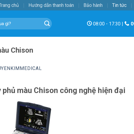
Trang chủ
Hướng dẫn thanh toán
Bảo hành
Tin tức
08:00 - 17:30 |
0
màu Chison
UYENKIMMEDICAL
 phủ màu Chison công nghệ hiện đại