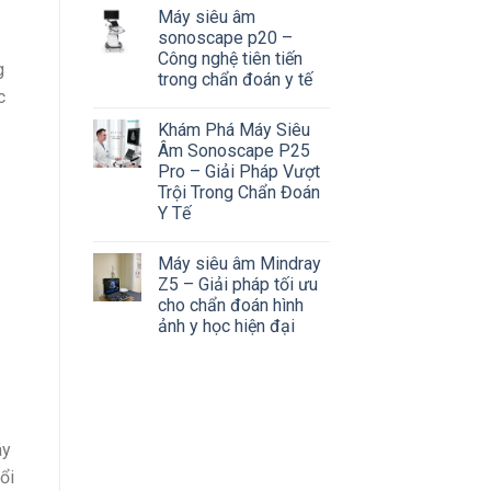
Máy siêu âm
sonoscape p20 –
Công nghệ tiên tiến
g
trong chẩn đoán y tế
c
Khám Phá Máy Siêu
Âm Sonoscape P25
Pro – Giải Pháp Vượt
Trội Trong Chẩn Đoán
Y Tế
Máy siêu âm Mindray
Z5 – Giải pháp tối ưu
cho chẩn đoán hình
ảnh y học hiện đại
áy
ổi