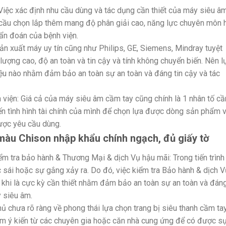
Việc xác định nhu cầu dùng và tác dụng cần thiết của máy siêu âm
 cầu chọn lắp thêm mang độ phân giải cao, năng lực chuyên môn 
hẩn đoán của bệnh viện.
sản xuất máy uy tín cũng như Philips, GE, Siemens, Mindray tuyệt
ợng cao, độ an toàn và tin cậy và tính không chuyển biến. Nên l
u nào nhằm đảm bảo an toàn sự an toàn và đáng tin cậy và tác
nh viện: Giá cả của máy siêu âm cầm tay cũng chính là 1 nhân tố cầ
ến tình hình tài chính của mình để chọn lựa được dòng sản phẩm v
ược yêu cầu dùng.
màu Chison nhập khẩu chính ngạch, đủ giấy tờ
ểm tra bảo hành & Thương Mại & dịch Vụ hậu mãi: Trong tiến trình
 sái hoặc sự gắng xảy ra. Do đó, việc kiểm tra Bảo hành & dịch V
khi là cực kỳ cần thiết nhằm đảm bảo an toàn sự an toàn và đán
 siêu âm.
 chưa rõ ràng về phong thái lựa chọn trang bị siêu thanh cầm ta
ếm ý kiến từ các chuyên gia hoặc căn nhà cung ứng để có được s