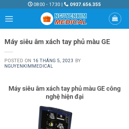
Skip
08:00 - 17:30 |
0937.656.355
to
content
Máy siêu âm xách tay phủ màu GE
POSTED ON
16 THÁNG 5, 2023
BY
NGUYENKIMMEDICAL
Máy siêu âm xách tay phủ màu GE công
nghệ hiện đại