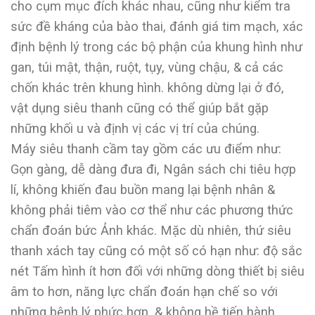
cho cụm mục đích khác nhau, cũng như kiểm tra
sức đề kháng của bào thai, đánh giá tim mạch, xác
định bệnh lý trong các bộ phận của khung hình như
gan, túi mật, thận, ruột, tụy, vùng chậu, & cả các
chốn khác trên khung hình. không dừng lại ở đó,
vật dụng siêu thanh cũng có thể giúp bắt gặp
những khối u và định vị các vị trí của chúng.
Máy siêu thanh cầm tay gồm các ưu điểm như:
Gọn gàng, dễ dàng đưa đi, Ngân sách chi tiêu hợp
lí, không khiến đau buồn mang lại bệnh nhân &
không phải tiêm vào cơ thể như các phương thức
chẩn đoán bức Ảnh khác. Mặc dù nhiên, thứ siêu
thanh xách tay cũng có một số có hạn như: độ sắc
nét Tấm hình ít hơn đối với những dòng thiết bị siêu
âm to hơn, năng lực chẩn đoán hạn chế so với
những bệnh lý phức hợp, & không hề tiến hành