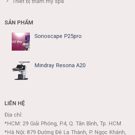
Thiết bị thẩm mỹ spa
SẢN PHẨM
Sonoscape P25pro
Mindray Resona A20
LIÊN HỆ
Địa chỉ:
*HCM: 29 Giải Phóng, P.4, Q. Tân Bình, Tp. HCM
*Hà Nội: 879 Đường Đê La Thành, P. Ngọc Khánh,