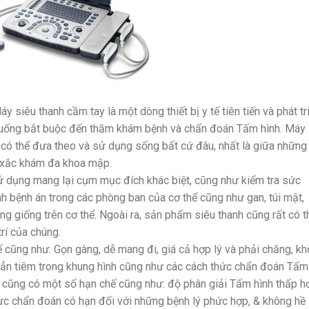
y siêu thanh cầm tay là một dòng thiết bị y tế tiên tiến và phát tr
 huống bắt buộc đến thăm khám bệnh và chẩn đoán Tấm hình. Máy
 có thể đưa theo và sử dụng sống bất cứ đâu, nhất là giữa những
xắc khám đa khoa mập.
ử dụng mang lại cụm mục đích khác biệt, cũng như kiểm tra sức
ịnh bệnh án trong các phòng ban của cơ thể cũng như gan, túi mật,
ông giống trên cơ thể. Ngoài ra, sản phẩm siêu thanh cũng rất có t
rí của chúng.
cũng như: Gọn gàng, dễ mang đi, giá cả hợp lý và phải chăng, k
ẳn tiêm trong khung hình cũng như các cách thức chẩn đoán Tấm
ay cũng có một số hạn chế cũng như: độ phân giải Tấm hình thấp h
 lực chẩn đoán có hạn đối với những bệnh lý phức hợp, & không hề