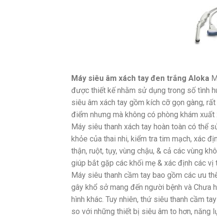
Máy siêu âm xách tay đen trắng Aloka
Má
được thiết kế nhằm sử dụng trong số tình
siêu âm xách tay gồm kích cỡ gọn gàng, rất
điểm nhưng mà không có phòng khám xuất 
Máy siêu thanh xách tay hoàn toàn có thể s
khỏe của thai nhi, kiểm tra tim mạch, xác đ
thận, ruột, tụy, vùng chậu, & cả các vùng kh
giúp bắt gặp các khối mẹ & xác định các vị t
Máy siêu thanh cầm tay bao gồm các ưu thế 
gây khổ sở mang đến người bệnh và Chưa h
hình khác. Tuy nhiên, thứ siêu thanh cầm t
so với những thiết bị siêu âm to hơn, năng