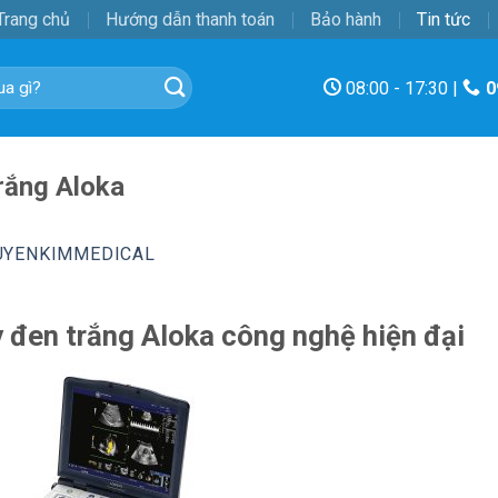
Trang chủ
Hướng dẫn thanh toán
Bảo hành
Tin tức
08:00 - 17:30 |
0
rắng Aloka
UYENKIMMEDICAL
 đen trắng Aloka công nghệ hiện đại