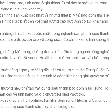
ất lượng cao, tính năng & giá thành. Dưới đây là một vài thương
 trang bị siêu âm xách tay:
 căn nhà sản xuất bậc nhất về những thiết bị y tế, bao gồm thứ si
Philips đc biết đến với chất lượng cao bức Ảnh có lợi, khả năng
a những nhà sản xuất bậc nhất trong nghành sản phẩm siêu thanh
Healthcare được coi cao về công suất, độ chính xác & tính không 
ng những Một trong những đơn vị dẫn đầu trong ngành công nghi
m cầm tay của Siemens Healthineers được xem cao về chất lượn
 xuất công nghệ y tế hàng đầu tất cả trụ trực thuộc Trung Quốc. 
t tiếng mang hiệu quả, độ tinh tế cộng khả năng giải quyết và xử
hương hiệu chế tạo vật dụng siêu thanh bao gồm h tại Trung Ho
cao về tính năng và giá chữa tiêu biểu vượt trội.
xuất khác ví như Toshiba, Fujifilm, Samsung, Hitachi, & Canon cũ
c thiết bị siêu thanh cầm tay chất lượng cao.