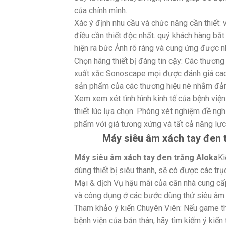
của chính mình.
Xác ý định nhu cầu và chức năng cần thiết: 
điều cần thiết độc nhất. quý khách hàng bắ
hiện ra bức Ảnh rõ ràng và cung ứng được n
Chọn hãng thiết bị đáng tin cậy: Các thương
xuất xắc Sonoscape mọi được đánh giá cao 
sản phẩm của các thương hiệu nè nhằm đảm 
Xem xem xét tình hình kinh tế của bệnh việ
thiết lúc lựa chọn. Phòng xét nghiệm đề ngh
phẩm với giá tương xứng và tất cả năng lự
Máy siêu âm xách tay đen 
Máy siêu âm xách tay đen trắng Aloka
Ki
dùng thiết bị siêu thanh, sẽ có được các t
Mại & dịch Vụ hậu mãi của căn nhà cung cấp
và công dụng ở các bước dùng thứ siêu âm.
Tham khảo ý kiến Chuyên Viên: Nếu game thủ
bệnh viện của bản thân, hãy tìm kiếm ý kiế