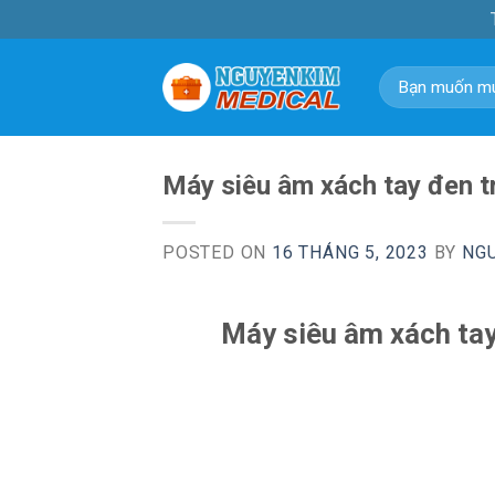
Skip
to
content
Tìm
kiếm:
Máy siêu âm xách tay đen t
POSTED ON
16 THÁNG 5, 2023
BY
NG
Máy siêu âm xách tay