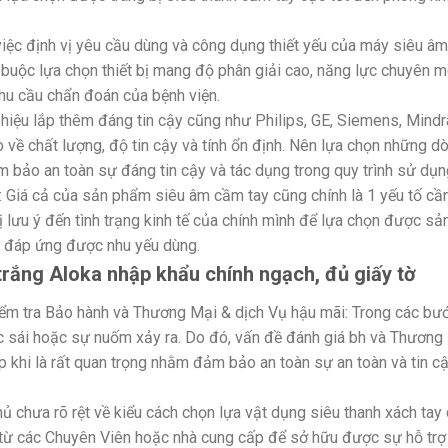
việc định vị yêu cầu dùng và công dụng thiết yếu của máy siêu âm
t buộc lựa chọn thiết bị mang độ phân giải cao, năng lực chuyên 
hu cầu chẩn đoán của bệnh viện.
 hiệu lắp thêm đáng tin cậy cũng như Philips, GE, Siemens, Mindr
về chất lượng, độ tin cậy và tính ổn định. Nên lựa chọn những d
bảo an toàn sự đáng tin cậy và tác dụng trong quy trình sử dụn
n: Giá cả của sản phẩm siêu âm cầm tay cũng chính là 1 yếu tố cầ
ị lưu ý đến tình trạng kinh tế của chính mình để lựa chọn được sả
c đáp ứng được nhu yếu dùng.
trắng Aloka nhập khẩu chính ngạch, đủ giấy tờ
ểm tra Bảo hành và Thương Mại & dịch Vụ hậu mãi: Trong các bư
rục sái hoặc sự nuốm xảy ra. Do đó, vấn đề đánh giá bh và Thương
 khi là rất quan trọng nhằm đảm bảo an toàn sự an toàn và tin c
 chưa rõ rệt về kiểu cách chọn lựa vật dụng siêu thanh xách tay
n từ các Chuyên Viên hoặc nhà cung cấp để sở hữu được sự hỗ trợ