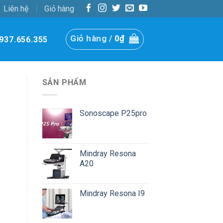
Liên hệ
Giỏ hàng
Giỏ hàng /
0
₫
937.656.355
SẢN PHẨM
Sonoscape P25pro
Mindray Resona
A20
Mindray Resona I9