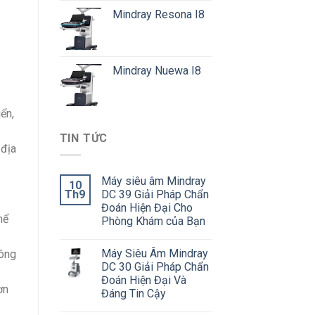
Mindray Resona I8
Mindray Nuewa I8
iển,
TIN TỨC
 địa
Máy siêu âm Mindray
10
Th9
DC 39 Giải Pháp Chẩn
Đoán Hiện Đại Cho
hể
Phòng Khám của Bạn
Máy Siêu Âm Mindray
hông
DC 30 Giải Pháp Chẩn
Đoán Hiện Đại Và
ơn
Đáng Tin Cậy