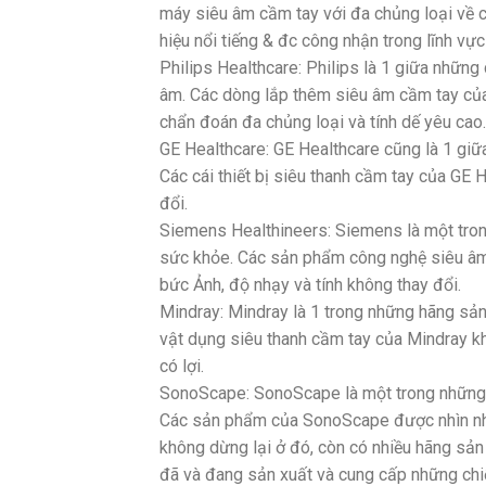
máy siêu âm cầm tay với đa chủng loại về ch
hiệu nổi tiếng & đc công nhận trong lĩnh vực
Philips Healthcare: Philips là 1 giữa những
âm. Các dòng lắp thêm siêu âm cầm tay của 
chẩn đoán đa chủng loại và tính dế yêu cao.
GE Healthcare: GE Healthcare cũng là 1 giữ
Các cái thiết bị siêu thanh cầm tay của GE 
đổi.
Siemens Healthineers: Siemens là một tro
sức khỏe. Các sản phẩm công nghệ siêu â
bức Ảnh, độ nhạy và tính không thay đổi.
Mindray: Mindray là 1 trong những hãng sản
vật dụng siêu thanh cầm tay của Mindray khé
có lợi.
SonoScape: SonoScape là một trong những t
Các sản phẩm của SonoScape được nhìn nhận 
không dừng lại ở đó, còn có nhiều hãng sản 
đã và đang sản xuất và cung cấp những chiế