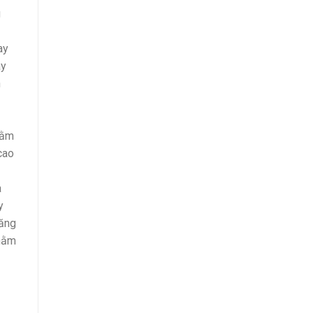
g
ay
áy
n
hằm
cao
a
y
năng
nhằm