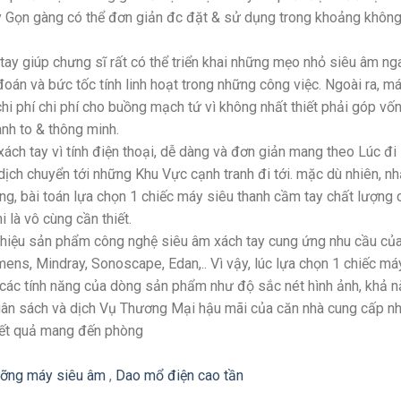
y Gọn gàng có thể đơn giản đc đặt & sử dụng trong khoảng khôn
ay giúp chưng sĩ rất có thể triển khai những mẹo nhỏ siêu âm ng
đoán và bức tốc tính linh hoạt trong những công việc. Ngoài ra, m
chi phí chi phí cho buồng mạch tứ vì không nhất thiết phải góp vố
anh to & thông minh.
ách tay vì tính điện thoại, dễ dàng và đơn giản mang theo Lúc đi
dịch chuyển tới những Khu Vực cạnh tranh đi tới. mặc dù nhiên, n
ng, bài toán lựa chọn 1 chiếc máy siêu thanh cầm tay chất lượng 
là vô cùng cần thiết.
g hiệu sản phẩm công nghệ siêu âm xách tay cung ứng nhu cầu củ
ens, Mindray, Sonoscape, Edan,.. Vì vậy, lúc lựa chọn 1 chiếc má
c các tính năng của dòng sản phẩm như độ sắc nét hình ảnh, khả 
Ngân sách và dịch Vụ Thương Mại hậu mãi của căn nhà cung cấp 
kết quả mang đến phòng
ỡng máy siêu âm
,
Dao mổ điện cao tần