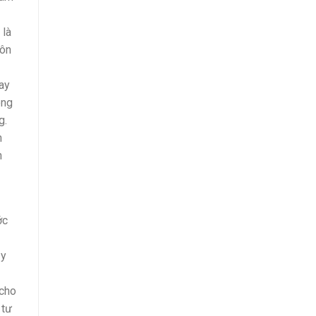
 là
môn
ay
òng
g.
n
n
ớc
ậy
 cho
 tư