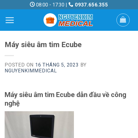
Skip
08:00 - 17:30 |
0937.656.355
to
content
Máy siêu âm tim Ecube
POSTED ON
16 THÁNG 5, 2023
BY
NGUYENKIMMEDICAL
Máy siêu âm tim Ecube dẫn đầu về công
nghệ