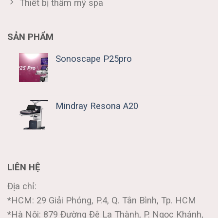
Thiết bị thẩm mỹ spa
SẢN PHẨM
Sonoscape P25pro
Mindray Resona A20
LIÊN HỆ
Địa chỉ:
*HCM: 29 Giải Phóng, P.4, Q. Tân Bình, Tp. HCM
*Hà Nội: 879 Đường Đê La Thành, P. Ngọc Khánh,