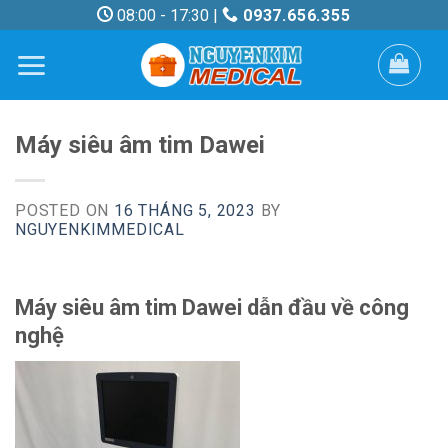
Skip
08:00 - 17:30 |
0937.656.355
to
content
Máy siêu âm tim Dawei
POSTED ON
16 THÁNG 5, 2023
BY
NGUYENKIMMEDICAL
Máy siêu âm tim Dawei dẫn đầu về công
nghệ