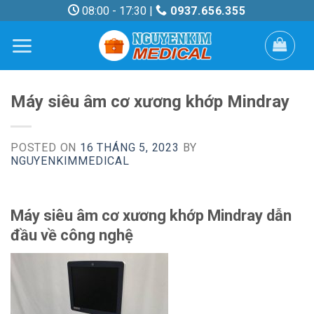
Skip
08:00 - 17:30 |
0937.656.355
to
content
Máy siêu âm cơ xương khớp Mindray
POSTED ON
16 THÁNG 5, 2023
BY
NGUYENKIMMEDICAL
Máy siêu âm cơ xương khớp Mindray dẫn
đầu về công nghệ