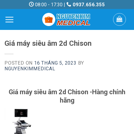
Skip
08:00 - 17:30 |
0937.656.355
to
content
Giá máy siêu âm 2d Chison
POSTED ON
16 THÁNG 5, 2023
BY
NGUYENKIMMEDICAL
Giá máy siêu âm 2d Chison -Hàng chính
hãng