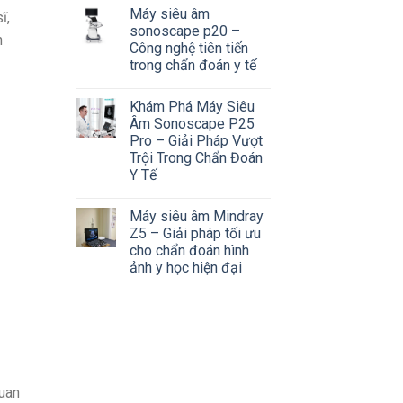
Máy siêu âm
ĩ,
sonoscape p20 –
n
Công nghệ tiên tiến
trong chẩn đoán y tế
Khám Phá Máy Siêu
Âm Sonoscape P25
Pro – Giải Pháp Vượt
Trội Trong Chẩn Đoán
Y Tế
Máy siêu âm Mindray
Z5 – Giải pháp tối ưu
cho chẩn đoán hình
ảnh y học hiện đại
quan