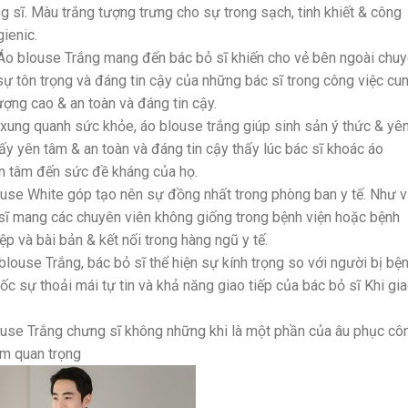
g sĩ. Màu trắng tượng trưng cho sự trong sạch, tinh khiết & công
ienic.
 Áo blouse Trắng mang đến bác bỏ sĩ khiến cho vẻ bên ngoài chu
sự tôn trọng và đáng tin cậy của những bác sĩ trong công việc cu
ợng cao & an toàn và đáng tin cậy.
 xung quanh sức khỏe, áo blouse trắng giúp sinh sản ý thức & yên
 yên tâm & an toàn và đáng tin cậy thấy lúc bác sĩ khoác áo
an tâm đến sức đề kháng của họ.
ouse White góp tạo nên sự đồng nhất trong phòng ban y tế. Như 
 sĩ mang các chuyên viên không giống trong bệnh viện hoặc bệnh
p và bài bản & kết nối trong hàng ngũ y tế.
blouse Trắng, bác bỏ sĩ thể hiện sự kính trọng so với người bị bệ
ốc sự thoải mái tự tin và khả năng giao tiếp của bác bỏ sĩ Khi gi
louse Trắng chưng sĩ không những khi là một phần của âu phục cô
ầm quan trọng