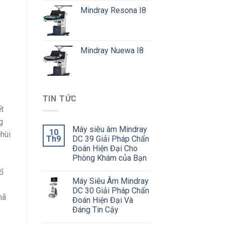
Mindray Resona I8
Mindray Nuewa I8
TIN TỨC
t
g
Máy siêu âm Mindray
10
hùi
Th9
DC 39 Giải Pháp Chẩn
Đoán Hiện Đại Cho
Phòng Khám của Bạn
ổ
Máy Siêu Âm Mindray
DC 30 Giải Pháp Chẩn
mã
Đoán Hiện Đại Và
Đáng Tin Cậy