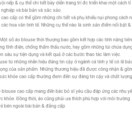
i nếp & cụ thể chi tiết bày diễn trang trí đc triển khai một cách tỉ
 nghiệp và bài bản và sắc sảo.
e cao cấp có thể gồm những chi tiết và phụ khiếu nại phong cách 
y các hoa văn tinh tế. Những cụ thể nào là sinh sản điểm nổi bật &
n: Một số áo blouse thời thượng bao gồm kết hợp các tính năng tiên
ng tĩnh điện, chống thẩm thấu nước, hay gồm những túi chứa dụn
n sâu sự tiện dụng và kết quả ở các bước thao tác làm việc.
use từ những nhãn hiệu đáng tin cậy ở ngành cá tính y tế có lẽ bả
trọng của sản phẩm. Những thương hiệu đã được công nhận & gồ
g sức khỏe cao cấp thường đem đến sự đáng tin cậy và chất lượn
Áo blouse cao cấp mang đến bác bỏ sĩ yêu cầu đáp ứng các nhu y
c khỏe. Đồng thời, áo cũng phải ưa thích phù hợp với môi trường
vẻ bên ngoài bài bản & đẳng cấp