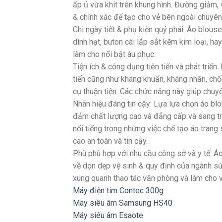
ấp ủ vừa khít trên khung hình. Đường giảm, vộ
& chính xác để tạo cho vẻ bên ngoài chuyên
Chi ngày tiết & phụ kiện quý phái: Áo blous
dính hạt, buton cài lắp sắt kẽm kim loại, ha
làm cho nổi bật âu phục.
Tiện ích & công dụng tiên tiến và phát triể
tiến cũng như kháng khuẩn, kháng nhăn, chố
cụ thuận tiện. Các chức năng này giúp chuyê
Nhãn hiệu đáng tin cậy: Lựa lựa chọn áo blo
đảm chất lượng cao và đẳng cấp và sang 
nổi tiếng trong những việc chế tạo áo tran
cao an toàn và tin cậy.
Phù phù hợp với nhu cầu công sở và y tế: 
về dọn dẹp vệ sinh & quy định của ngành sứ
xung quanh thao tác văn phòng và làm cho 
Máy điện tim Contec 300g
Máy siêu âm Samsung HS40
Máy siêu âm Esaote