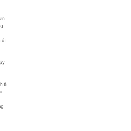
yên
ng
 ủi
vậy
nh &
ao
ng