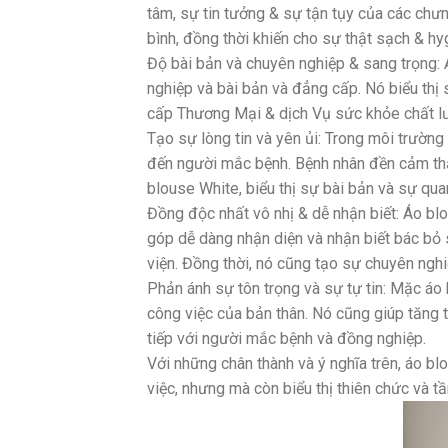
tâm, sự tin tưởng & sự tận tụy của các chưn
bình, đồng thời khiến cho sự thật sạch & hyg
Độ bài bản và chuyên nghiệp & sang trọng:
nghiệp và bài bản và đẳng cấp. Nó biểu thị 
cấp Thương Mại & dịch Vụ sức khỏe chất lư
Tạo sự lòng tin và yên ủi: Trong môi trường
đến người mắc bệnh. Bệnh nhân đền cảm thấy
blouse White, biểu thị sự bài bản và sự qu
Đồng độc nhất vô nhị & dễ nhận biết: Áo bl
góp dễ dàng nhận diện và nhận biết bác bỏ
viện. Đồng thời, nó cũng tạo sự chuyên nghiệ
Phản ánh sự tôn trọng và sự tự tin: Mặc áo 
công việc của bản thân. Nó cũng giúp tăng t
tiếp với người mắc bệnh và đồng nghiệp.
Với những chân thành và ý nghĩa trên, áo b
việc, nhưng mà còn biểu thị thiên chức và t