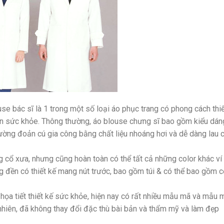
e bác sĩ là 1 trong một số loại áo phục trang có phong cách thiế
iên sức khỏe. Thông thường, áo blouse chưng sĩ bao gồm kiểu dán
ường đoản cú gia công bằng chất liệu nhoáng hơi và dễ dàng lau c
 cổ xưa, nhưng cũng hoàn toàn có thể tất cả những color khác ví
 đền có thiết kế mang nút trước, bao gồm túi & có thể bao gồm c
à họa tiết thiết kế sức khỏe, hiện nay có rất nhiều mẫu mã và mẫu 
nhiên, đã không thay đổi đặc thù bài bản và thẩm mỹ và làm đẹp