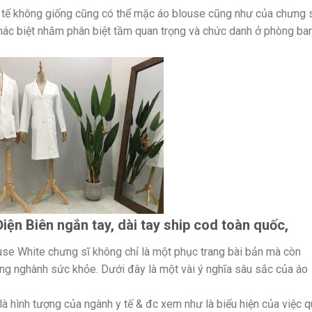
y tế không giống cũng có thể mặc áo blouse cũng như của chưng s
ác biệt nhằm phân biệt tầm quan trọng và chức danh ở phòng ba
iện Biên ngắn tay, dài tay ship cod toàn quốc,
use White chưng sĩ không chỉ là một phục trang bài bản mà còn
ong nghành sức khỏe. Dưới đây là một vài ý nghĩa sâu sắc của áo
là hình tượng của ngành y tế & đc xem như là biểu hiện của việc 