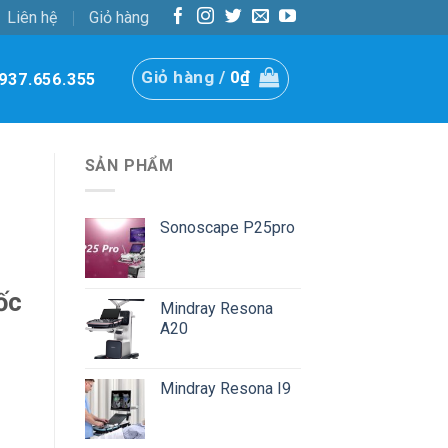
Liên hệ
Giỏ hàng
Giỏ hàng /
0
₫
937.656.355
SẢN PHẨM
Sonoscape P25pro
ốc
Mindray Resona
A20
Mindray Resona I9