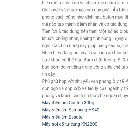
hiện một cách tỉ mỉ và chính xác nhằm làm ch
Chi huyết và phụ khiếu nại quý phái: Áo blo
phong cách cũng như dính hạt, buton mua lắ
thể nào tạo thành điểm nhấn và có tác dụng 
Tiện ích & tác dụng tiên tiến: Một số áo bl
khuẩn, chống nhăn, kháng tĩnh năng lượng đ
nghi. Các tính năng này giúp nâng cao sự tiện
Nhãn hiệu đáng tin cậy: Lựa chọn áo blouse 
sức khỏe có thể bảo đảm chất lượng tốt &
bao gồm danh tiếng trong công việc chế tạo
tin cậy.
Phù phù hợp với nhu yếu văn phòng & y tế:
dọn dẹp và sắp xếp và lao lý của ngành y tế
phòng và khiến cho hình thức bề ngoài chu
Máy điện tim Contec 300g
Máy siêu âm Samsung HS40
Máy siêu âm Esaote
Máy soi cổ tử cung KN2200