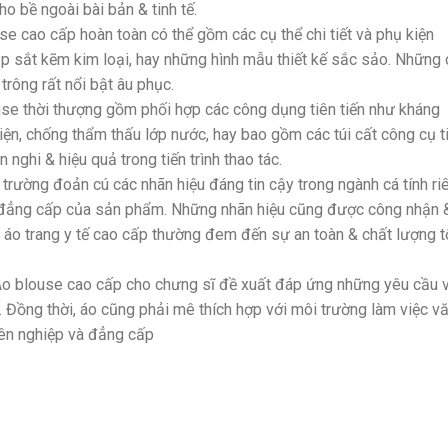
o bề ngoài bài bản & tinh tế.
use cao cấp hoàn toàn có thể gồm các cụ thể chi tiết và phụ kiện
p sắt kẽm kim loại, hay những hình mẫu thiết kế sắc sảo. Những 
trông rất nổi bật âu phục.
ouse thời thượng gồm phối hợp các công dụng tiên tiến như kháng
iện, chống thẩm thấu lớp nước, hay bao gồm các túi cất công cụ t
 nghi & hiệu quả trong tiến trình thao tác.
trường đoản cú các nhãn hiệu đáng tin cậy trong ngành cá tính ri
 đẳng cấp của sản phẩm. Những nhãn hiệu cũng được công nhận 
 áo trang y tế cao cấp thường đem đến sự an toàn & chất lượng t
 Áo blouse cao cấp cho chưng sĩ đề xuất đáp ứng những yêu cầu 
. Đồng thời, áo cũng phải mê thích hợp với môi trường làm việc v
yên nghiệp và đẳng cấp