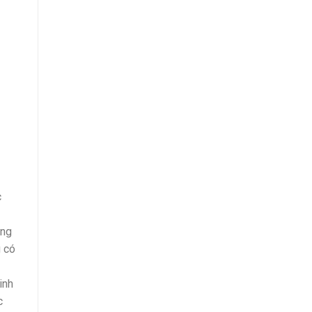
c
ông
g có
inh
c