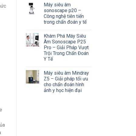
Máy siêu âm
hức
sonoscape p20 –
Công nghệ tiên tiến
trong chẩn đoán y tế
Khám Phá Máy Siêu
Âm Sonoscape P25
Pro – Giải Pháp Vượt
Trội Trong Chẩn Đoán
Y Tế
Máy siêu âm Mindray
Z5 – Giải pháp tối ưu
cho chẩn đoán hình
ảnh y học hiện đại
e
của
à