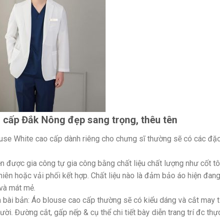
 cấp Đắk Nông đẹp sang trọng, thêu tên
use White cao cấp dành riêng cho chưng sĩ thường sẽ có các đặ
ền được gia công tự gia công bằng chất liệu chất lượng như cốt t
nhiên hoặc vải phối kết hợp. Chất liệu nào là đảm bảo áo hiện đan
và mát mẻ.
 bài bản: Áo blouse cao cấp thường sẽ có kiểu dáng và cắt may t
ời. Đường cắt, gấp nếp & cụ thể chi tiết bày diễn trang trí đc thự