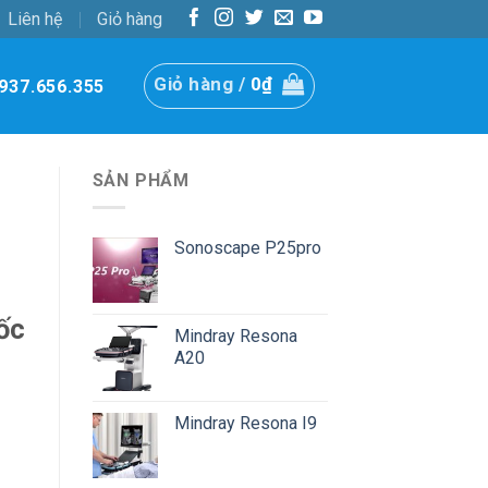
Liên hệ
Giỏ hàng
Giỏ hàng /
0
₫
937.656.355
SẢN PHẨM
Sonoscape P25pro
ốc
Mindray Resona
A20
Mindray Resona I9