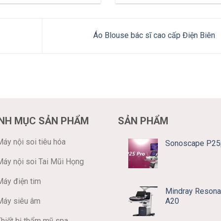
Áo Blouse bác sĩ cao cấp Điện Biên
NH MỤC SẢN PHẨM
SẢN PHẨM
áy nội soi tiêu hóa
Sonoscape P25
Máy nội soi Tai Mũi Họng
Máy điện tim
Mindray Resona
A20
Máy siêu âm
Thiết bị thẩm mỹ spa