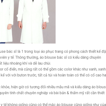
e bác sĩ là 1 trong loại áo phục trang có phong cách thiết kế đ
viên y tế. Thông thường, áo blouse bác sĩ có kiểu dáng chuyên
 liệu nhoáng khí và dễ lau chùi.
or cổ điển, mà cũng rất có thể gồm các color khác như xanh, xanh
ế với với buton trước, tất cả túi và hoàn toàn có thể có cổ cao h
ức khỏe, hiện giờ có tương đối nhiều mẫu mã và kiểu dáng áo blou
guyên tính chất chuyên nghiệp và bài bản & thẩm mỹ rất cần thiết
 y tế không giống cũng có thể mặc áo blouse cũng giống như của