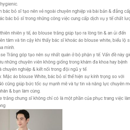
 hygienic.
 bác bỏ sĩ tạo nên vẻ ngoài chuyên nghiệp và bài bản & đẳng cấ
ác bác bỏ sĩ trong những công việc cung cấp dịch vụ y tế chất lư
hiên nhiên y tế, áo blouse trắng giúp tạo ra lòng tin & an ủi đến
n tâm và tin cậy khi thấy bác sĩ khoác áo blouse white, biểu lộ 
a mình.
se Trắng góp tạo nên sự nhất quán ở bộ phận y tế. Vấn đề này g
ữu những chuyên viên không giống trong khám đa khoa hay bệnh
à chuyên nghiệp & kết nối trong đội ngũ y tế.
n: Mặc áo blouse White, bác bỏ sĩ thể hiện sự kính trọng so với
Nó cũng giúp bức tốc sự mạnh mẽ và tự tin và năng lực chuyên 
nhân & bạn làm cùng.
se trắng chưng sĩ không chỉ có là một phần của phục trang việc là
ọng