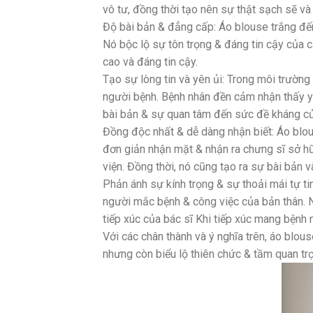
vô tư, đồng thời tạo nên sự thật sạch sẽ và
Độ bài bản & đẳng cấp: Áo blouse trắng đến
Nó bộc lộ sự tôn trọng & đáng tin cậy của c
cao và đáng tin cậy.
Tạo sự lòng tin và yên ủi: Trong môi trường t
người bệnh. Bệnh nhân đền cảm nhận thấy yê
bài bản & sự quan tâm đến sức đề kháng củ
Đồng độc nhất & dễ dàng nhận biết: Áo blou
đơn giản nhận mặt & nhận ra chưng sĩ sở h
viện. Đồng thời, nó cũng tạo ra sự bài bản v
Phản ánh sự kính trọng & sự thoải mái tự ti
người mắc bệnh & công việc của bản thân. 
tiếp xúc của bác sĩ Khi tiếp xúc mang bệnh 
Với các chân thành và ý nghĩa trên, áo blou
nhưng còn biểu lộ thiên chức & tầm quan tr