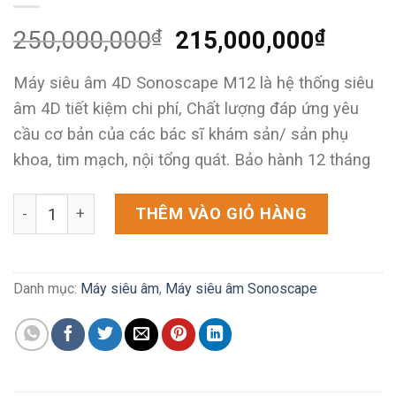
Giá
Giá
250,000,000
₫
215,000,000
₫
gốc
hiện
Máy siêu âm 4D Sonoscape M12 là hệ thống siêu
là:
tại
âm 4D tiết kiệm chi phí, Chất lượng đáp ứng yêu
cầu cơ bản của các bác sĩ khám sản/ sản phụ
250,000,000₫.
là:
khoa, tim mạch, nội tổng quát. Bảo hành 12 tháng
215,0
Máy siêu âm Sonoscape M12 số lượng
THÊM VÀO GIỎ HÀNG
Danh mục:
Máy siêu âm
,
Máy siêu âm Sonoscape