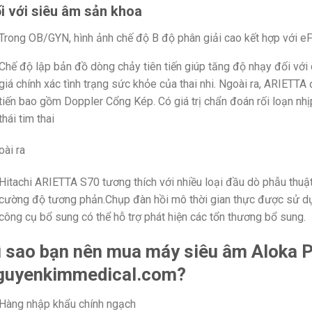
i với siêu âm sản khoa
Trong OB/GYN, hình ảnh chế độ B độ phân giải cao kết hợp với 
Chế độ lập bản đồ dòng chảy tiên tiến giúp tăng độ nhạy đối với
giá chính xác tình trạng sức khỏe của thai nhi. Ngoài ra, ARIETTA
tiến bao gồm Doppler Cổng Kép. Có giá trị chẩn đoán rối loạn nhị
thái tim thai
ài ra
Hitachi ARIETTA S70 tương thích với nhiều loại đầu dò phẫu thuật.
cường độ tương phản.Chụp đàn hồi mô thời gian thực được sử dụn
công cụ bổ sung có thể hỗ trợ phát hiện các tổn thương bổ sung.
ì sao bạn nên mua máy siêu âm Aloka P
guyenkimmedical.com?
Hàng nhập khẩu chính ngạch