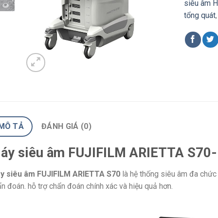
siêu âm H
tổng quát
MÔ TẢ
ĐÁNH GIÁ (0)
áy siêu âm FUJIFILM ARIETTA S70-
y siêu âm FUJIFILM ARIETTA S70
là hệ thống siêu âm đa chức
n đoán. hỗ trợ chẩn đoán chính xác và hiệu quả hơn.