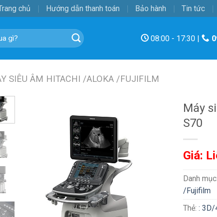
Trang chủ
Hướng dẫn thanh toán
Bảo hành
Tin tức
08:00 - 17:30 |
0
Y SIÊU ÂM HITACHI /ALOKA /FUJIFILM
Máy s
S70
Giá: L
Danh mục
/Fujifilm
Thẻ:
: 3D