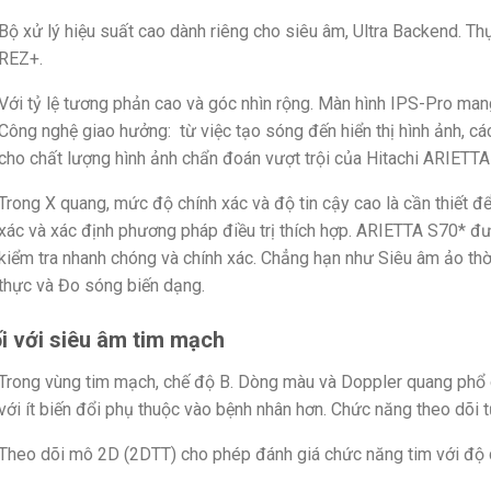
Bộ xử lý hiệu suất cao dành riêng cho siêu âm, Ultra Backend. Th
REZ+.
Với tỷ lệ tương phản cao và góc nhìn rộng. Màn hình IPS-Pro mang
Công nghệ giao hưởng: từ việc tạo sóng đến hiển thị hình ảnh, c
cho chất lượng hình ảnh chẩn đoán vượt trội của Hitachi ARIETT
Trong X quang, mức độ chính xác và độ tin cậy cao là cần thiết 
xác và xác định phương pháp điều trị thích hợp. ARIETTA S70* đượ
kiểm tra nhanh chóng và chính xác. Chẳng hạn như Siêu âm ảo thờ
thực và Đo sóng biến dạng.
i với siêu âm tim mạch
Trong vùng tim mạch, chế độ B. Dòng màu và Doppler quang phổ
với ít biến đổi phụ thuộc vào bệnh nhân hơn. Chức năng theo dõi t
Theo dõi mô 2D (2DTT) cho phép đánh giá chức năng tim với độ c