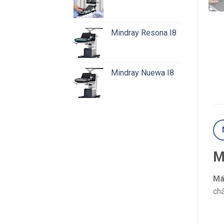
Mindray Resona I8
Mindray Nuewa I8
M
Má
chẩ