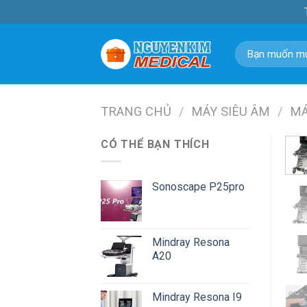
Skip
to
content
Tìm
kiếm:
TRANG CHỦ
/
MÁY SIÊU ÂM
/
MÁ
CÓ THỂ BẠN THÍCH
Sonoscape P25pro
Mindray Resona
A20
Mindray Resona I9