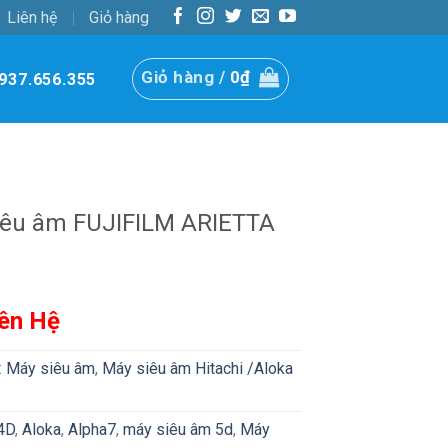
Liên hệ
Giỏ hàng
Giỏ hàng /
0
₫
937.656.355
iêu âm FUJIFILM ARIETTA
iên Hệ
:
Máy siêu âm
,
Máy siêu âm Hitachi /Aloka
/4D
,
Aloka
,
Alpha7
,
máy siêu âm 5d
,
Máy