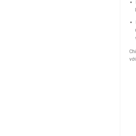
Chi
với