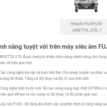
Hitachi-FUJIFILM -
ARIETTA_S70_1
ính năng tuyệt vời trên máy siêu âm 
ARIETTA S70 được trang bị nhiều chức năng dành riêng cho từng 
xác và hiệu quả hơn.
Các công nghệ Đa lớp và Đơn tinh thể. Cho phép truyền và nhận x
lượng tối thiểu. Tăng cả độ nhạy và độ rõ của hình ảnh
Công nghệ mặt trước mới: Bộ tạo sóng xung hợp chất (CPWG+) sử
hiệu quả để tạo ra các xung có độ nhạy và độ phân giải cao.
Lấy nét PIXEL để tăng độ chính xác và phân định rõ ràng vùng qu