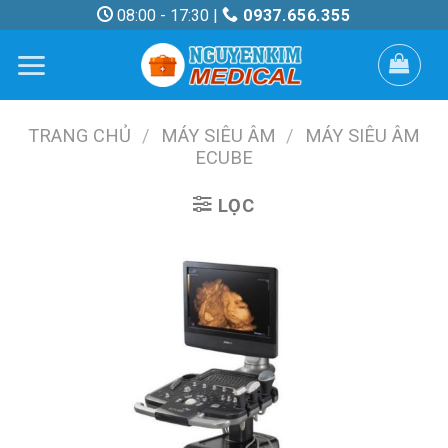
Skip
08:00 - 17:30 |
0937.656.355
to
content
TRANG CHỦ
/
MÁY SIÊU ÂM
/
MÁY SIÊU ÂM
ECUBE
LỌC