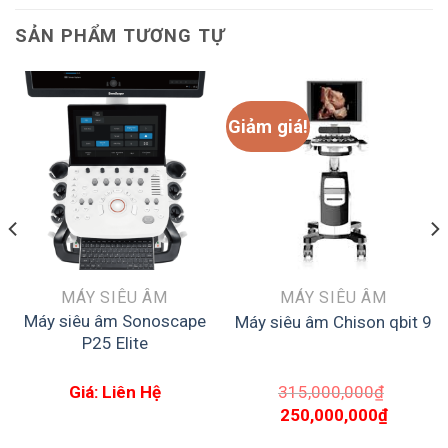
SẢN PHẨM TƯƠNG TỰ
Giảm giá!
MÁY SIÊU ÂM
MÁY SIÊU ÂM
Máy siêu âm Sonoscape
Máy siêu âm Chison qbit 9
P25 Elite
Giá: Liên Hệ
315,000,000
₫
Giá
Giá
250,000,000
₫
gốc
hiện