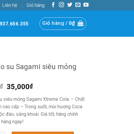
Liên hệ
Giỏ hàng
Giỏ hàng /
0
₫
937.656.355
ao su Sagami siêu mỏng
Giá
Giá
₫
35,000
₫
gốc
hiện
u siêu mỏng Sagami Xtreme Cola. – Chất
là:
tại
con cao cấp – Trong suốt, mùi hương Coca
ộc đáo, sảng khoái. Giá tốt, hàng chính
50,000₫.
là:
o hàng ngay!
35,000₫.