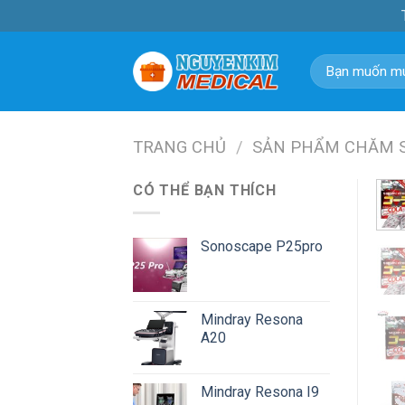
Skip
to
content
Tìm
kiếm:
TRANG CHỦ
/
SẢN PHẨM CHĂM 
CÓ THỂ BẠN THÍCH
Sonoscape P25pro
Mindray Resona
A20
Mindray Resona I9