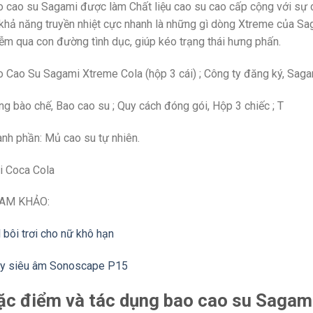
 cao su Sagami được làm Chất liệu cao su cao cấp cộng với sự co
khả năng truyền nhiệt cực nhanh là những gì dòng Xtreme của Sa
ễm qua con đường tình dục, giúp kéo trạng thái hưng phấn.
 Cao Su Sagami Xtreme Cola (hộp 3 cái) ; Công ty đăng ký, Sagam
g bào chế, Bao cao su ; Quy cách đóng gói, Hộp 3 chiếc ; T
nh phần: Mủ cao su tự nhiên.
i Coca Cola
AM KHẢO:
 bôi trơi cho nữ khô hạn
y siêu âm Sonoscape P15
ặc điểm và tác dụng bao cao su Sagam