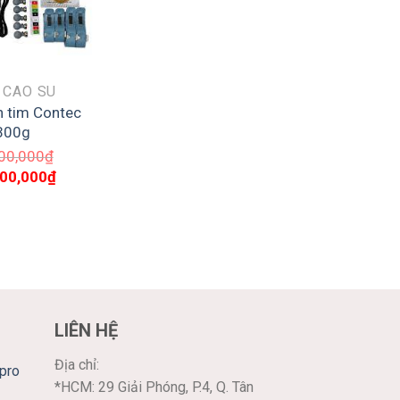
 CAO SU
n tim Contec
300g
00,000
₫
Giá
500,000
₫
hiện
tại
00,000₫.
là:
12,500,000₫.
LIÊN HỆ
Địa chỉ:
pro
*HCM: 29 Giải Phóng, P.4, Q. Tân