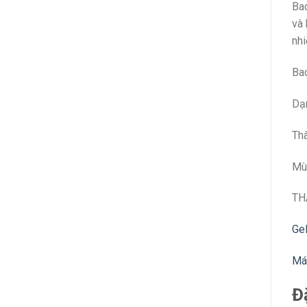
Bao
và 
nhi
Bao
Dạn
Thà
Mù
TH
Gel
Má
Đ