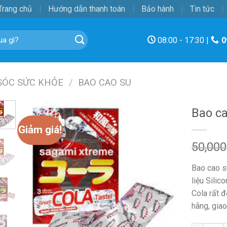
Trang chủ
Hướng dẫn thanh toán
Bảo hành
Tin tức
08:00 - 17:30 |
0
SÓC SỨC KHỎE
/
BAO CAO SU
Bao c
Giảm giá!
50,000
Bao cao s
liệu Sili
Cola rất đ
hãng, gia