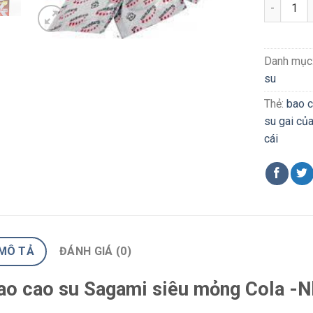
Bao cao 
Danh mục
su
Thẻ:
bao c
su gai củ
cái
MÔ TẢ
ĐÁNH GIÁ (0)
ao cao su Sagami siêu mỏng Cola -N