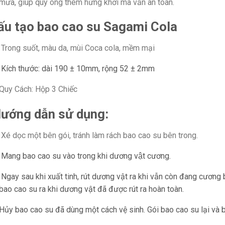
mưa, giúp quý ông thêm hứng khởi mà vẫn an toàn.
ấu tạo bao cao su Sagami Cola
Trong suốt, màu da, mùi Coca cola, mềm mại
Kích thước: dài 190 ± 10mm, rộng 52 ± 2mm
Quy Cách: Hộp 3 Chiếc
ướng dẫn sử dụng:
Xé dọc một bên gói, tránh làm rách bao cao su bên trong.
Mang bao cao su vào trong khi dương vật cương.
Ngay sau khi xuất tinh, rút dương vật ra khi vẫn còn đang cương
bao cao su ra khi dương vật đã được rút ra hoàn toàn.
Hủy bao cao su đã dùng một cách vệ sinh. Gói bao cao su lại và b