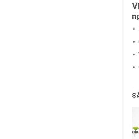
V
n
S