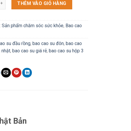
su Sagami siêu mỏng số lượng
THÊM VÀO GIỎ HÀNG
:
Sản phẩm chăm sóc sức khỏe
,
Bao cao
ao su đầu rồng
,
bao cao su đôn
,
bao cao
a nhật
,
bao cao su giá rẻ
,
bao cao su hộp 3
hật Bản