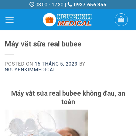
Skip
08:00 - 17:30 |
0937.656.355
to
content
Máy vắt sữa real bubee
POSTED ON
16 THÁNG 5, 2023
BY
NGUYENKIMMEDICAL
Máy vắt sữa real bubee không đau, an
toàn