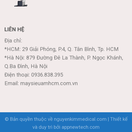
LIÊN HỆ
Địa chỉ:
*HCM: 29 Giải Phóng, P.4, Q. Tân Bình, Tp. HCM
*Hà Nội: 879 Đường Đê La Thành, P. Ngọc Khánh,
Q.Ba Đình, Hà Nội
Điện thoại: 0936.838.395
Email: maysieuamhcm.com.vn
© Bản quyền thuộc về nguyenkimmedical.com | Thiết kế
và duy trì bởi
appnewtech.com