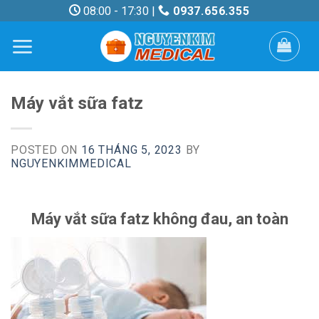
Skip
08:00 - 17:30 |
0937.656.355
to
content
Máy vắt sữa fatz
POSTED ON
16 THÁNG 5, 2023
BY
NGUYENKIMMEDICAL
Máy vắt sữa fatz không đau, an toàn