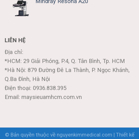
Mindray Resona A20
LIÊN HỆ
Địa chỉ:
*HCM: 29 Giải Phóng, P.4, Q. Tân Bình, Tp. HCM
*Hà Nội: 879 Đường Đê La Thành, P. Ngọc Khánh,
Q.Ba Đình, Hà Nội
Điện thoại: 0936.838.395
Email: maysieuamhcm.com.vn
© Bản quyền thuộc về nguyenkimmedical.com | Thiết kế