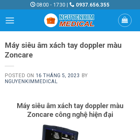
Skip
08:00 - 17:30 |
0937.656.355
to
content
Máy siêu âm xách tay doppler màu
Zoncare
POSTED ON
16 THÁNG 5, 2023
BY
NGUYENKIMMEDICAL
Máy siêu âm xách tay doppler màu
Zoncare công nghệ hiện đại