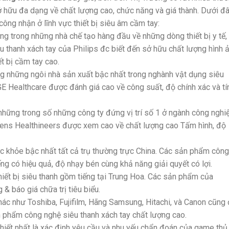
sở hữu đa dạng về chất lượng cao, chức năng và giá thành. Dưới đ
công nhận ở lĩnh vực thiết bị siêu âm cầm tay:
ững trong những nhà chế tạo hàng đầu về những dòng thiết bị y tế,
u thanh xách tay của Philips đc biết đến sở hữu chất lượng hình 
t bị cầm tay cao.
ng những ngôi nhà sản xuất bậc nhất trong nghành vật dụng siêu
GE Healthcare được đánh giá cao về công suất, độ chính xác và tí
hững trong số những công ty đứng vị trí số 1 ở ngành công nghi
emens Healthineers được xem cao về chất lượng cao Tấm hình, độ
c khỏe bậc nhất tất cả trụ thường trực China. Các sản phẩm công
ng có hiệu quả, độ nhạy bén cùng khả năng giải quyết có lợi.
iết bị siêu thanh gồm tiếng tại Trung Hoa. Các sản phẩm của
 báo giá chữa trị tiêu biểu.
khác như Toshiba, Fujifilm, Hãng Samsung, Hitachi, và Canon cũng
phẩm công nghệ siêu thanh xách tay chất lượng cao.
 thiết nhất là xác định yêu cầu và nhu yếu chẩn đoán của game thủ,