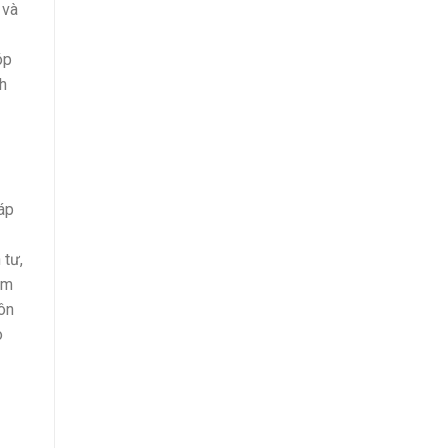
 và
óp
ch
áp
 tư,
ầm
ôn
o