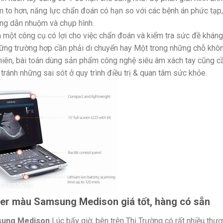
m to hơn, năng lực chẩn đoán có hạn so với các bệnh án phức tạp,
ớng dẫn nhuộm và chụp hình.
à một công cụ có lợi cho việc chẩn đoán và kiểm tra sức đề kháng
những trường hợp cần phải di chuyển hay Một trong những chỗ khô
hiên, bài toán dùng sản phẩm công nghệ siêu âm xách tay cũng c
ánh những sai sót ở quy trình điều trị & quan tâm sức khỏe.
ler màu Samsung Medison giá tốt, hàng có sẵn
sung Medison
Lúc bấy giờ, bên trên Thị Trường có rất nhiều thư