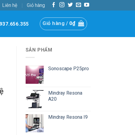
Liên hệ
Giỏ hàng
Giỏ hàng /
0
₫
937.656.355
SẢN PHẨM
Sonoscape P25pro
ệ
Mindray Resona
A20
Mindray Resona I9