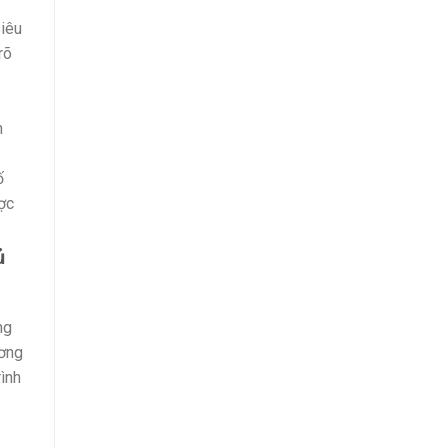
siêu
rõ
n
ố
ợc
ủ
ng
ương
ình