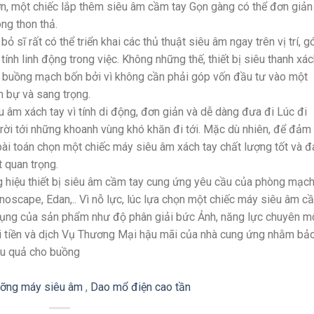
ớn, một chiếc lắp thêm siêu âm cầm tay Gọn gàng có thể đơn giản
ng thon thả.
 sĩ rất có thể triển khai các thủ thuật siêu âm ngay trên vị trí, g
ính linh động trong việc. Không những thế, thiết bị siêu thanh xá
ến buồng mạch bốn bởi vì không cần phải góp vốn đầu tư vào một
 bự và sang trọng.
 âm xách tay vì tính di động, đơn giản và dễ dàng đưa đi Lúc đi
 rời tới những khoanh vùng khó khăn đi tới. Mặc dù nhiên, để đảm
bài toán chọn một chiếc máy siêu âm xách tay chất lượng tốt và đ
 quan trọng.
ng hiệu thiết bị siêu âm cầm tay cung ứng yêu cầu của phòng mạch
noscape, Edan,.. Vì nỗ lực, lúc lựa chọn một chiếc máy siêu âm c
 dụng của sản phẩm như độ phân giải bức Ảnh, năng lực chuyên m
úi tiền và dịch Vụ Thương Mại hậu mãi của nhà cung ứng nhằm bả
ệu quả cho buồng
ỡng máy siêu âm
,
Dao mổ điện cao tần