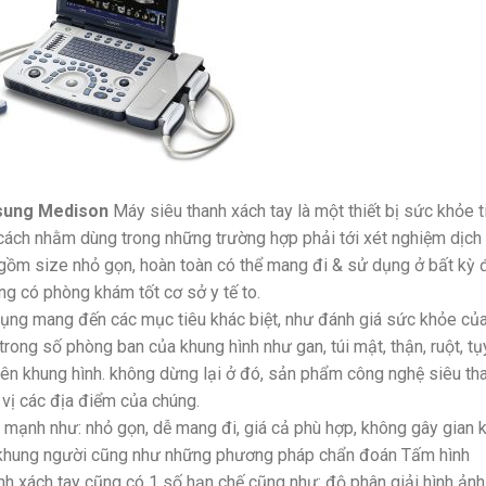
sung Medison
Máy siêu thanh xách tay là một thiết bị sức khỏe t
g cách nhằm dùng trong những trường hợp phải tới xét nghiệm dịch
ồm size nhỏ gọn, hoàn toàn có thể mang đi & sử dụng ở bất kỳ 
g có phòng khám tốt cơ sở y tế to.
ụng mang đến các mục tiêu khác biệt, như đánh giá sức khỏe củ
 trong số phòng ban của khung hình như gan, túi mật, thận, ruột, tụ
rên khung hình. không dừng lại ở đó, sản phẩm công nghệ siêu th
 vị các địa điểm của chúng.
ạnh như: nhỏ gọn, dễ mang đi, giá cả phù hợp, không gây gian 
g khung người cũng như những phương pháp chẩn đoán Tấm hình
anh xách tay cũng có 1 số hạn chế cũng như: độ phân giải hình ảnh