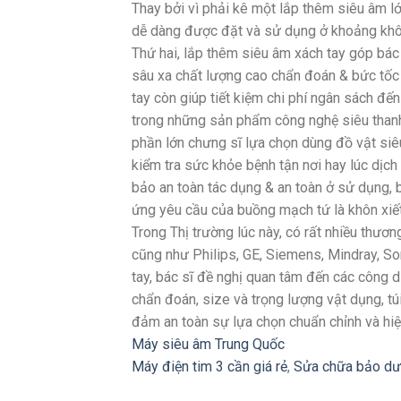
Thay bởi vì phải kê một lắp thêm siêu âm l
dễ dàng được đặt và sử dụng ở khoảng khô
Thứ hai, lắp thêm siêu âm xách tay góp bác bỏ
sâu xa chất lượng cao chẩn đoán & bức tốc t
tay còn giúp tiết kiệm chi phí ngân sách đ
trong những sản phẩm công nghệ siêu thanh
phần lớn chưng sĩ lựa chọn dùng đồ vật siêu
kiểm tra sức khỏe bệnh tận nơi hay lúc dịch
bảo an toàn tác dụng & an toàn ở sử dụng, 
ứng yêu cầu của buồng mạch tứ là khôn xiết
Trong Thị trường lúc này, có rất nhiều thươ
cũng như Philips, GE, Siemens, Mindray, So
tay, bác sĩ đề nghị quan tâm đến các công
chẩn đoán, size và trọng lượng vật dụng, t
đảm an toàn sự lựa chọn chuẩn chỉnh và hi
Máy siêu âm Trung Quốc
Máy điện tim 3 cần giá rẻ
,
Sửa chữa bảo dư