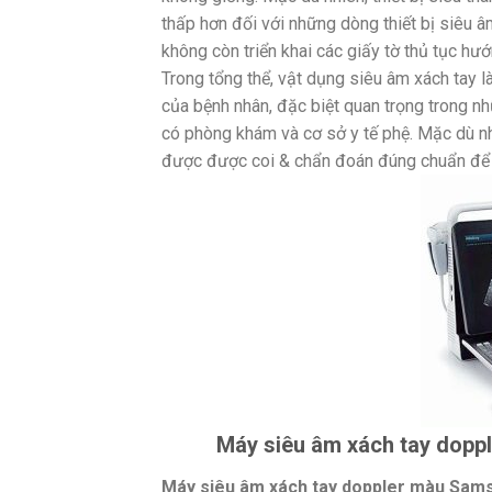
thấp hơn đối với những dòng thiết bị siêu â
không còn triển khai các giấy tờ thủ tục hư
Trong tổng thể, vật dụng siêu âm xách tay l
của bệnh nhân, đặc biệt quan trọng trong 
có phòng khám và cơ sở y tế phệ. Mặc dù n
được được coi & chẩn đoán đúng chuẩn để tr
Máy siêu âm xách tay dopp
Máy siêu âm xách tay doppler màu Sam