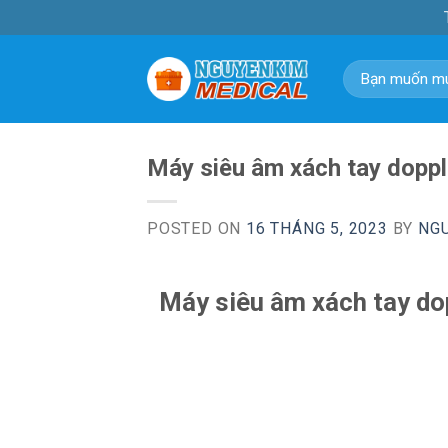
Skip
to
content
Tìm
kiếm:
Máy siêu âm xách tay dop
POSTED ON
16 THÁNG 5, 2023
BY
NG
Máy siêu âm xách tay d