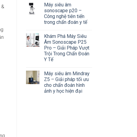
Máy siêu âm
 &
sonoscape p20 –
Công nghệ tiên tiến
trong chẩn đoán y tế
ng
Khám Phá Máy Siêu
ần
Âm Sonoscape P25
Pro – Giải Pháp Vượt
Trội Trong Chẩn Đoán
Y Tế
Máy siêu âm Mindray
Z5 – Giải pháp tối ưu
cho chẩn đoán hình
ảnh y học hiện đại
ơng