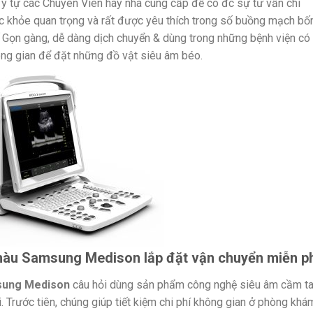
ý tự các Chuyên Viên hay nhà cung cấp để có đc sự tư vấn chí
c khỏe quan trọng và rất được yêu thích trong số buồng mạch bốn
 Gọn gàng, dễ dàng dịch chuyển & dùng trong những bệnh viện có
ông gian để đặt những đồ vật siêu âm béo.
màu Samsung Medison lắp đặt vận chuyển miễn p
sung Medison
câu hỏi dùng sản phẩm công nghệ siêu âm cầm t
 Trước tiên, chúng giúp tiết kiệm chi phí không gian ở phòng khá