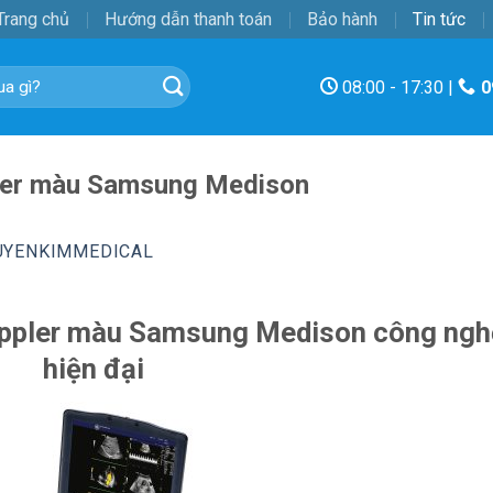
Trang chủ
Hướng dẫn thanh toán
Bảo hành
Tin tức
08:00 - 17:30 |
0
pler màu Samsung Medison
UYENKIMMEDICAL
oppler màu Samsung Medison công ngh
hiện đại