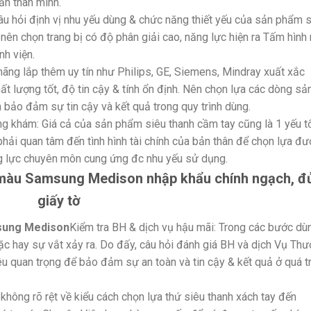
ản thân mình.
câu hỏi định vị nhu yếu dùng & chức năng thiết yếu của sản phẩm 
 nên chọn trang bị có độ phân giải cao, năng lực hiện ra Tấm hình 
h viện.
 hãng lắp thêm uy tín như Philips, GE, Siemens, Mindray xuất xắc
 lượng tốt, độ tin cậy & tính ổn định. Nên chọn lựa các dòng sả
bảo đảm sự tin cậy và kết quả trong quy trình dùng.
òng khám: Giá cả của sản phẩm siêu thanh cầm tay cũng là 1 yếu t
hải quan tâm đến tình hình tài chính của bản thân để chọn lựa đư
g lực chuyên môn cung ứng đc nhu yếu sử dụng.
 màu Samsung Medison nhập khẩu chính ngạch, đ
giấy tờ
sung Medison
Kiểm tra BH & dịch vụ hậu mãi: Trong các bước dù
ặc hay sự vắt xảy ra. Do đấy, câu hỏi đánh giá BH và dịch Vụ Th
u quan trọng để bảo đảm sự an toàn và tin cậy & kết quả ở quá tr
hông rõ rệt về kiểu cách chọn lựa thứ siêu thanh xách tay đến