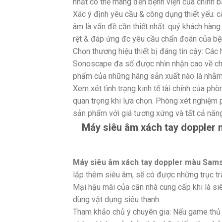
nhất có thể mang đến bệnh viện của chính b
Xác ý định yêu cầu & công dụng thiết yếu: 
âm là vấn đề cần thiết nhất. quý khách hàng
rệt & đáp ứng đc yêu cầu chẩn đoán của bện
Chọn thương hiệu thiết bị đáng tin cậy: Các
Sonoscape đa số được nhìn nhận cao về chất
phẩm của những hãng sản xuất nào là nhằm 
Xem xét tình trạng kinh tế tài chính của ph
quan trọng khi lựa chọn. Phòng xét nghiệm p
sản phẩm với giá tương xứng và tất cả năn
Máy siêu âm xách tay doppler
Máy siêu âm xách tay doppler màu Sam
lắp thêm siêu âm, sẽ có được những trục tr
Mại hậu mãi của căn nhà cung cấp khi là siê
dùng vật dụng siêu thanh.
Tham khảo chủ ý chuyên gia: Nếu game thủ k