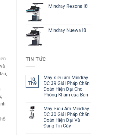
Mindray Resona I8
Mindray Nuewa I8
iên
TIN TỨC
 và
đâu,
Máy siêu âm Mindray
10
Th9
DC 39 Giải Pháp Chẩn
a
Đoán Hiện Đại Cho
Phòng Khám của Bạn
y,
anh
Máy Siêu Âm Mindray
DC 30 Giải Pháp Chẩn
khổ
Đoán Hiện Đại Và
Đáng Tin Cậy