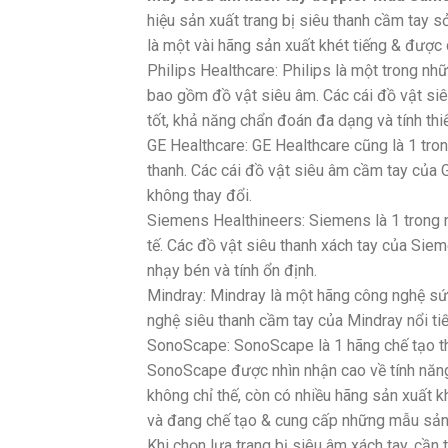
hiệu sản xuất trang bị siêu thanh cầm tay 
là một vài hãng sản xuất khét tiếng & được 
Philips Healthcare: Philips là một trong nh
bao gồm đồ vật siêu âm. Các cái đồ vật siê
tốt, khả năng chẩn đoán đa dạng và tính thiế
GE Healthcare: GE Healthcare cũng là 1 tro
thanh. Các cái đồ vật siêu âm cầm tay của 
không thay đổi.
Siemens Healthineers: Siemens là 1 trong n
tế. Các đồ vật siêu thanh xách tay của Si
nhạy bén và tính ổn định.
Mindray: Mindray là một hãng công nghệ sứ
nghệ siêu thanh cầm tay của Mindray nổi tiế
SonoScape: SonoScape là 1 hãng chế tạo th
SonoScape được nhìn nhận cao về tính năng &
không chỉ thế, còn có nhiều hãng sản xuất 
và đang chế tạo & cung cấp những mẫu sản 
Khi chọn lựa trang bị siêu âm xách tay, cần