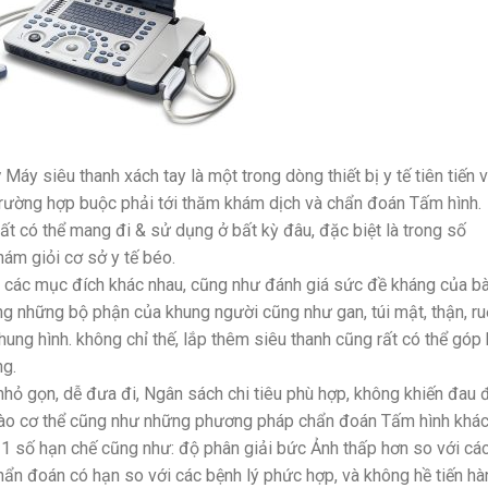
y
Máy siêu thanh xách tay là một trong dòng thiết bị y tế tiên tiến 
c trường hợp buộc phải tới thăm khám dịch và chẩn đoán Tấm hình.
ất có thể mang đi & sử dụng ở bất kỳ đâu, đặc biệt là trong số
ám giỏi cơ sở y tế béo.
 các mục đích khác nhau, cũng như đánh giá sức đề kháng của b
ong những bộ phận của khung người cũng như gan, túi mật, thận, ru
hung hình. không chỉ thế, lắp thêm siêu thanh cũng rất có thể góp
ng.
nhỏ gọn, dễ đưa đi, Ngân sách chi tiêu phù hợp, không khiến đau 
vào cơ thể cũng như những phương pháp chẩn đoán Tấm hình khác
ó 1 số hạn chế cũng như: độ phân giải bức Ảnh thấp hơn so với cá
chẩn đoán có hạn so với các bệnh lý phức hợp, và không hề tiến hà