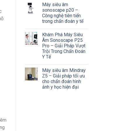
Máy siêu âm
sonoscape p20 –
c
Công nghệ tiên tiến
hỗ
trong chẩn đoán y tế
Khám Phá Máy Siêu
Âm Sonoscape P25
Pro – Giải Pháp Vượt
Trội Trong Chẩn Đoán
Y Tế
Máy siêu âm Mindray
Z5 – Giải pháp tối ưu
cho chẩn đoán hình
ảnh y học hiện đại
thêm
ếng