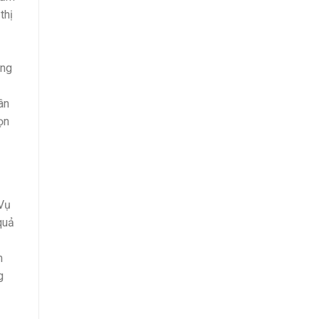
thị
ững
ân
ọn
 Vụ
quả
m
g