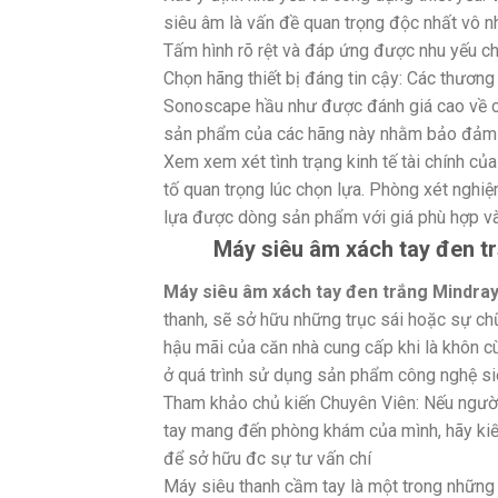
siêu âm là vấn đề quan trọng độc nhất vô n
Tấm hình rõ rệt và đáp ứng được nhu yếu 
Chọn hãng thiết bị đáng tin cậy: Các thương 
Sonoscape hầu như được đánh giá cao về chấ
sản phẩm của các hãng này nhằm bảo đảm sự
Xem xem xét tình trạng kinh tế tài chính củ
tố quan trọng lúc chọn lựa. Phòng xét nghi
lựa được dòng sản phẩm với giá phù hợp v
Máy siêu âm xách tay đen tr
Máy siêu âm xách tay đen trắng Mindra
thanh, sẽ sở hữu những trục sái hoặc sự c
hậu mãi của căn nhà cung cấp khi là khôn 
ở quá trình sử dụng sản phẩm công nghệ si
Tham khảo chủ kiến Chuyên Viên: Nếu người
tay mang đến phòng khám của mình, hãy kiế
để sở hữu đc sự tư vấn chí
Máy siêu thanh cầm tay là một trong những 