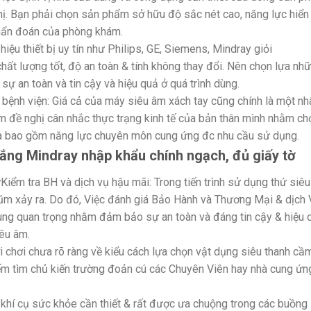
hị. Bạn phải chọn sản phẩm sở hữu độ sắc nét cao, năng lực hiển 
chẩn đoán của phòng khám.
hiệu thiết bị uy tín như Philips, GE, Siemens, Mindray giỏi
t lượng tốt, độ an toàn & tính không thay đổi. Nên chọn lựa nh
 an toàn và tin cậy và hiệu quả ở quá trình dùng.
a bệnh viện: Giá cả của máy siêu âm xách tay cũng chính là một nh
ệm đề nghị cân nhắc thực trạng kinh tế của bản thân mình nhằm ch
à bao gồm năng lực chuyên môn cung ứng đc nhu cầu sử dụng.
ắng Mindray nhập khẩu chính ngạch, đủ giấy tờ
y
Kiểm tra BH và dịch vụ hậu mãi: Trong tiến trình sử dụng thứ siêu
hũm xảy ra. Do đó, Việc đánh giá Bảo Hành và Thương Mại & dịch
cùng quan trọng nhằm đảm bảo sự an toàn và đáng tin cậy & hiệu 
êu âm.
 chơi chưa rõ ràng về kiểu cách lựa chọn vật dụng siêu thanh cầ
m tìm chủ kiến trường đoản cú các Chuyên Viên hay nhà cung ứn
khí cụ sức khỏe cần thiết & rất được ưa chuộng trong các buồng