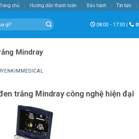
Trang chủ
Hướng dẫn thanh toán
Bảo hành
Tin tức
08:00 - 17:30 |
0
trắng Mindray
UYENKIMMEDICAL
đen trắng Mindray công nghệ hiện đại