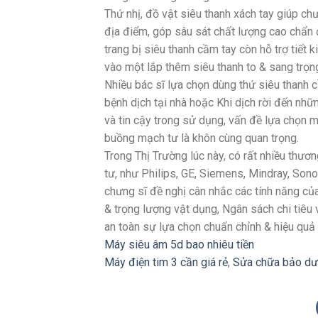
Thứ nhị, đồ vật siêu thanh xách tay giúp ch
địa điểm, góp sâu sát chất lượng cao chẩn đ
trang bị siêu thanh cầm tay còn hỗ trợ tiết
vào một lắp thêm siêu thanh to & sang trọn
Nhiều bác sĩ lựa chọn dùng thứ siêu thanh 
bệnh dịch tại nhà hoặc Khi dịch rời đến nhữ
và tin cậy trong sử dụng, vấn đề lựa chọn 
buồng mạch tư là khôn cùng quan trọng.
Trong Thị Trường lúc này, có rất nhiều thư
tư, như Philips, GE, Siemens, Mindray, Sono
chưng sĩ đề nghị cân nhắc các tính năng c
& trọng lượng vật dụng, Ngân sách chi tiê
an toàn sự lựa chọn chuẩn chỉnh & hiệu qu
Máy siêu âm 5d bao nhiêu tiền
Máy điện tim 3 cần giá rẻ
,
Sửa chữa bảo dư