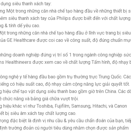
dụng siêu thanh xách tay:
hững Một trong những căn nhà chế tạo hàng đầu về những thiết bị 
thêm siêu thanh xách tay của Philips được biết đến với chất lượng
g & tính dế yêu cao.
ột trong những căn nhà chế tạo hàng đầu ở lĩnh vực trang bị siêu
của GE Healthcare được coi cao về công suất, độ đúng chuẩn mự
những doanh nghiệp đứng vị trí số 1 trong ngành công nghiệp sứ
ns Healthineers được xem cao về chất lượng Tấm hình, độ nhạy 
công nghệ y tế hàng đầu bao gồm trụ thường trực Trung Quốc. Các
iếng có hiệu suất cao, độ nhạy cảm cộng năng lực giải quyết tốt.
hiệu chế tạo vật dụng siêu thanh bao gồm giờ trên China. Các d
hức năng và bảng giá chữa vượt trội.
g hiệu khác ví như Toshiba, Fujifilm, Samsung, Hitachi, và Canon
ết bị siêu âm xách tay chất lượng cao.
trọng đặc biệt là định vị nhu cầu & yêu cầu chẩn đoán của bạn, tiế
 định trường đoản cú người tiêu dùng nhằm chọn được sản phẩm