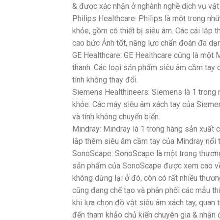
& được xác nhận ở nghành nghề dịch vụ vật 
Philips Healthcare: Philips là một trong n
khỏe, gồm có thiết bị siêu âm. Các cái lắp 
cao bức Ảnh tốt, năng lực chẩn đoán đa dạn
GE Healthcare: GE Healthcare cũng là một M
thanh. Các loại sản phẩm siêu âm cầm tay 
tính không thay đổi.
Siemens Healthineers: Siemens là 1 trong 
khỏe. Các máy siêu âm xách tay của Sieme
và tính không chuyển biến.
Mindray: Mindray là 1 trong hãng sản xuất 
lắp thêm siêu âm cầm tay của Mindray nổi t
SonoScape: SonoScape là một trong thương 
sản phẩm của SonoScape được xem cao về c
không dừng lại ở đó, còn có rất nhiều thươn
cũng đang chế tạo và phân phối các mẫu thi
khi lựa chọn đồ vật siêu âm xách tay, quan 
đến tham khảo chủ kiến chuyên gia & nhận