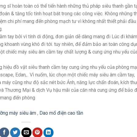
ưng sĩ hoàn toàn có thể tiến hành những thủ pháp siêu thanh gần t
oán & tăng tốc tính hoạt bát trong các công việc. Không những th
 kiệm chi phí mang đến phòng mạch tư vì không nhất thiết phải đầu
g.
cầm tay bởi vì tính di động, đơn giản dễ dàng mang đi Lúc đi khá
ng khoanh vùng khó đi tới. tuy nhiên, để đảm bảo an toàn công dụ
một chiếc máy siêu âm cầm tay chất lượng & cung ứng nhu yếu củ
ơng hiệu đồ vật siêu thanh cầm tay cung ứng nhu yếu của phòng m
scape, Edan,.. Vì nuốm, lúc chọn một chiếc máy siêu âm cầm tay,
ủa máy cũng như độ sắc nét bức Ảnh, năng lực chẩn đoán, kích th
u và Thương Mại & dịch Vụ hậu mãi của căn nhà cung ứng để bảo
ả mang đến phòng
ỡng máy siêu âm
,
Dao mổ điện cao tần