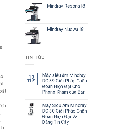
Mindray Resona I8
Mindray Nuewa I8
và
TIN TỨC
Máy siêu âm Mindray
ào
10
Th9
DC 39 Giải Pháp Chẩn
ột,
Đoán Hiện Đại Cho
 bắt
Phòng Khám của Bạn
Máy Siêu Âm Mindray
đớn
DC 30 Giải Pháp Chẩn
.
Đoán Hiện Đại Và
c
Đáng Tin Cậy
nh