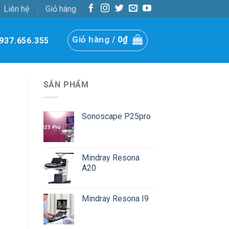
Liên hệ
Giỏ hàng
Giỏ hàng /
0
₫
937.656.355
SẢN PHẨM
Sonoscape P25pro
Mindray Resona
A20
Mindray Resona I9