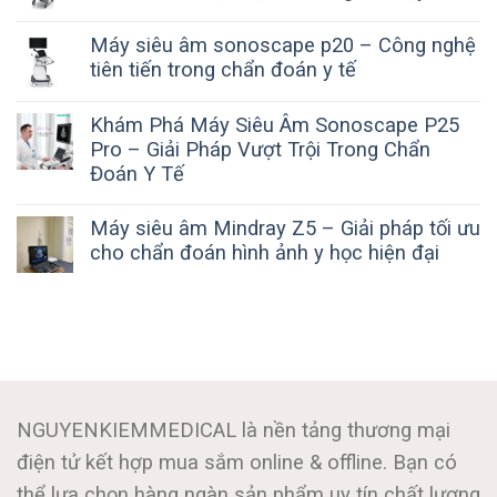
Máy siêu âm sonoscape p20 – Công nghệ
tiên tiến trong chẩn đoán y tế
Khám Phá Máy Siêu Âm Sonoscape P25
Pro – Giải Pháp Vượt Trội Trong Chẩn
Đoán Y Tế
Máy siêu âm Mindray Z5 – Giải pháp tối ưu
cho chẩn đoán hình ảnh y học hiện đại
NGUYENKIEMMEDICAL là nền tảng thương mại
điện tử kết hợp mua sắm online & offline. Bạn có
thể lựa chọn hàng ngàn sản phẩm uy tín chất lượng