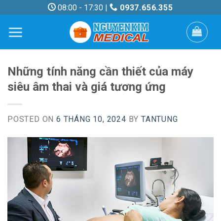
Skip
08:00 - 17:30 |
0937.656.355
to
content
Những tính năng cần thiết của máy
siêu âm thai và giá tương ứng
POSTED ON
6 THÁNG 10, 2024
BY
TANTUNG