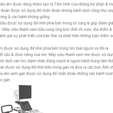
 siêu âm được dùng nhằm tạo ra Tấm hình của những bộ phận & m
ẩn đoán được sử dụng để chẩn đoán những bệnh dịch cũng như un
ường & các bệnh không giống.
i bầu được sử dụng để nhìn phía bên trong tử cung & góp đánh gi
 kỳ. Máy siêu thanh xem bầu cung ứng bức Ảnh về size, địa điểm &
đánh giá sự phát triển của bào thai và phát hiện những luận điểm 
m được sử dụng để nhìn phía bên trong tim loài người và đề ra
ết cấu & chức năng của tim. Máy siêu thanh xem tim được sử dụ
h dịch van tim, bệnh nhân động mạch & người bệnh trung tâm thấ
an được sử dụng để nhìn bên trong gan và đưa ra các bức Ảnh c
siêu âm xem gan được sử dụng để chẩn đoán những căn bệnh tươ
c gan.