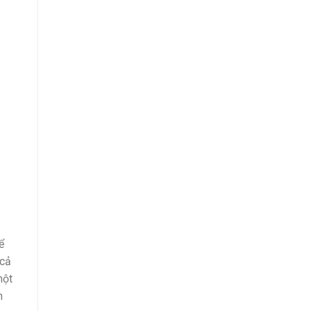
ể
 cả
một
n