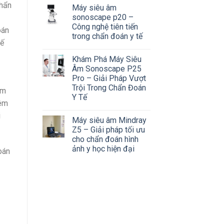
chẩn
Máy siêu âm
sonoscape p20 –
Công nghệ tiên tiến
oán
trong chẩn đoán y tế
tế
Khám Phá Máy Siêu
Âm Sonoscape P25
Pro – Giải Pháp Vượt
Trội Trong Chẩn Đoán
ấm
Y Tế
hêm
i
Máy siêu âm Mindray
Z5 – Giải pháp tối ưu
cho chẩn đoán hình
ảnh y học hiện đại
oán