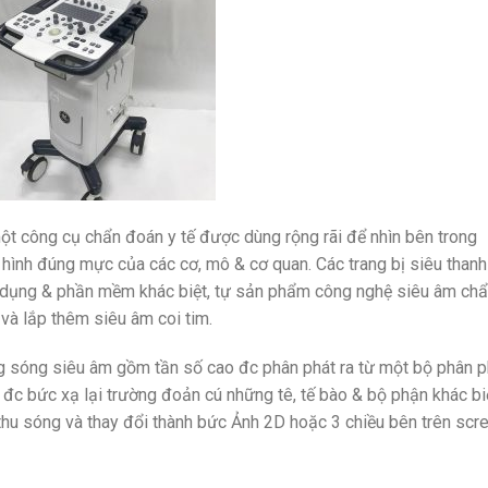
t công cụ chẩn đoán y tế được dùng rộng rãi để nhìn bên trong
hình đúng mực của các cơ, mô & cơ quan. Các trang bị siêu thanh
ông dụng & phần mềm khác biệt, tự sản phẩm công nghệ siêu âm ch
i và lắp thêm siêu âm coi tim.
 sóng siêu âm gồm tần số cao đc phân phát ra từ một bộ phân p
đc bức xạ lại trường đoản cú những tê, tế bào & bộ phận khác biệ
thu sóng và thay đổi thành bức Ảnh 2D hoặc 3 chiều bên trên scr