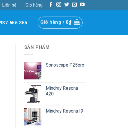
Liên hệ
Giỏ hàng
Giỏ hàng /
0
₫
937.656.355
SẢN PHẨM
Sonoscape P25pro
Mindray Resona
A20
Mindray Resona I9