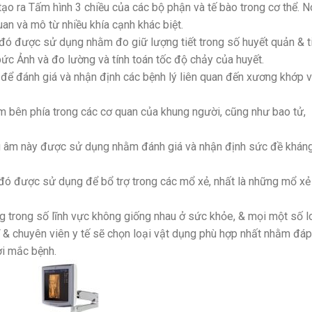
ạo ra Tấm hình 3 chiều của các bộ phận và tế bào trong cơ thể. N
n và mô từ nhiều khía cạnh khác biệt.
đó được sử dụng nhằm đo giữ lượng tiết trong số huyết quản & t
c Ảnh và đo lường và tính toán tốc độ chảy của huyết.
ể đánh giá và nhận định các bệnh lý liên quan đến xương khớp 
bên phía trong các cơ quan của khung người, cũng như bao tử,
u âm này được sử dụng nhằm đánh giá và nhận định sức đề khán
 đó được sử dụng để bổ trợ trong các mổ xẻ, nhất là những mổ xẻ
g trong số lĩnh vực không giống nhau ở sức khỏe, & mọi một số l
 & chuyên viên y tế sẽ chọn loại vật dụng phù hợp nhất nhằm đáp
ời mắc bệnh.