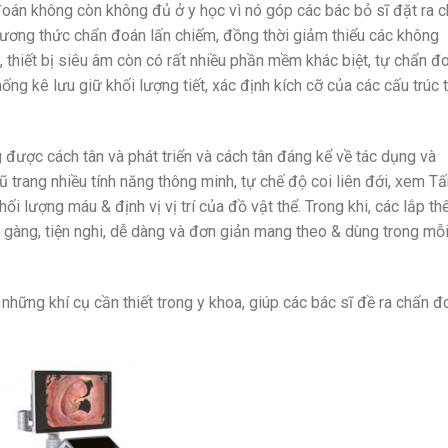
oán không còn không đủ ở y học vì nó góp các bác bỏ sĩ đặt ra 
hương thức chẩn đoán lấn chiếm, đồng thời giảm thiểu các không
thiết bị siêu âm còn có rất nhiều phần mềm khác biệt, tự chẩn đ
ống kê lưu giữ khối lượng tiết, xác định kích cỡ của các cấu trúc 
 được cách tân và phát triển và cách tân đáng kể về tác dụng và
ũ trang nhiều tính năng thông minh, tự chế độ coi liên đới, xem T
hối lượng máu & định vị vị trí của đồ vật thể. Trong khi, các lắp t
 gàng, tiện nghi, dễ dàng và đơn giản mang theo & dùng trong mỗ
 những khí cụ cần thiết trong y khoa, giúp các bác sĩ đề ra chẩn đ