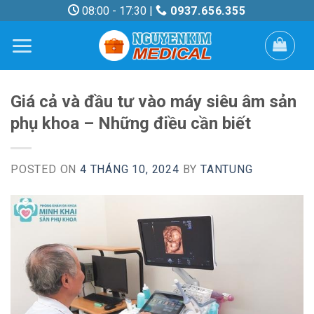
Skip
08:00 - 17:30 |
0937.656.355
to
content
Giá cả và đầu tư vào máy siêu âm sản
phụ khoa – Những điều cần biết
POSTED ON
4 THÁNG 10, 2024
BY
TANTUNG