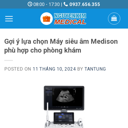
Skip
08:00 - 17:30 |
0937.656.355
to
content
Gợi ý lựa chọn Máy siêu âm Medison
phù hợp cho phòng khám
POSTED ON
11 THÁNG 10, 2024
BY
TANTUNG