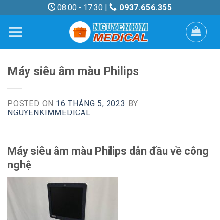
Skip
08:00 - 17:30 |
0937.656.355
to
content
Máy siêu âm màu Philips
POSTED ON
16 THÁNG 5, 2023
BY
NGUYENKIMMEDICAL
Máy siêu âm màu Philips dẫn đầu về công
nghệ