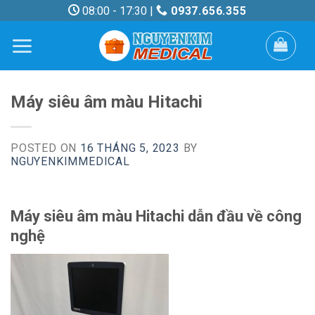
Skip
08:00 - 17:30 |
0937.656.355
to
content
Máy siêu âm màu Hitachi
POSTED ON
16 THÁNG 5, 2023
BY
NGUYENKIMMEDICAL
Máy siêu âm màu Hitachi dẫn đầu về công
nghệ