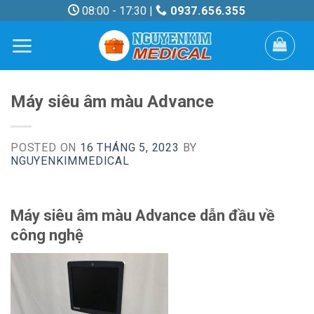
Skip
08:00 - 17:30 |
0937.656.355
to
content
Máy siêu âm màu Advance
POSTED ON
16 THÁNG 5, 2023
BY
NGUYENKIMMEDICAL
Máy siêu âm màu Advance dẫn đầu về
công nghệ