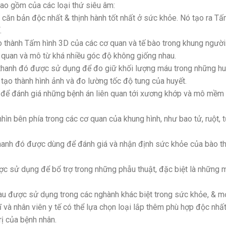
ao gồm của các loại thứ siêu âm:
 căn bản độc nhất & thịnh hành tốt nhất ở sức khỏe. Nó tạo ra T
.
 thành Tấm hình 3D của các cơ quan và tế bào trong khung người
 quan và mô từ khá nhiều góc độ không giống nhau.
u thanh đó được sử dụng để đo giữ khối lượng máu trong những hu
ạo thành hình ảnh và đo lường tốc độ tung của huyết.
để đánh giá những bệnh án liên quan tới xương khớp và mô mềm
n bên phía trong các cơ quan của khung hình, như bao tử, ruột, t
anh đó được dùng để đánh giá và nhận định sức khỏe của bào th
c sử dụng để bổ trợ trong những phẫu thuật, đặc biệt là những 
u được sử dụng trong các nghành khác biệt trong sức khỏe, & m
ĩ và nhân viên y tế có thể lựa chọn loại lắp thêm phù hợp độc nhấ
ị của bệnh nhân.