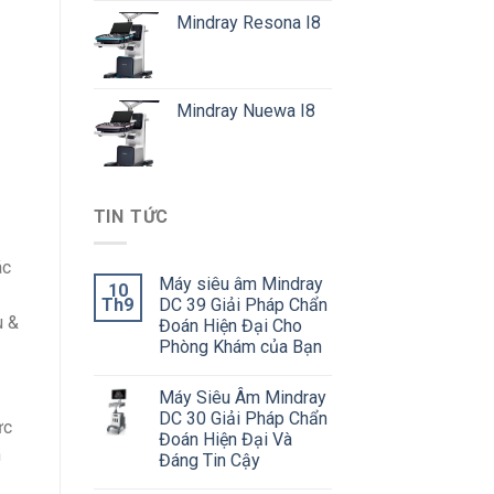
Mindray Resona I8
Mindray Nuewa I8
TIN TỨC
ác
Máy siêu âm Mindray
10
Th9
DC 39 Giải Pháp Chẩn
u &
Đoán Hiện Đại Cho
Phòng Khám của Bạn
Máy Siêu Âm Mindray
DC 30 Giải Pháp Chẩn
ức
Đoán Hiện Đại Và
n
Đáng Tin Cậy