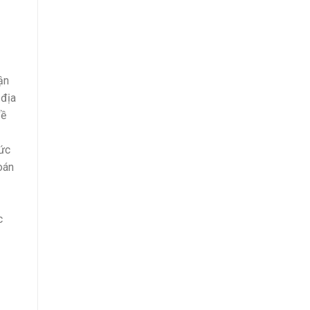
ận
 địa
đề
bức
oán
c