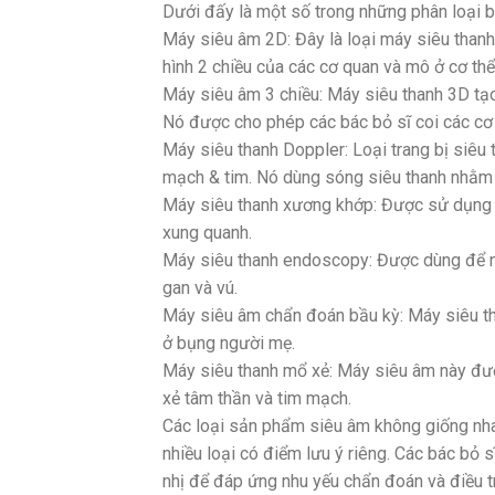
Dưới đấy là một số trong những phân loại b
Máy siêu âm 2D: Đây là loại máy siêu thanh
hình 2 chiều của các cơ quan và mô ở cơ thể
Máy siêu âm 3 chiều: Máy siêu thanh 3D tạo
Nó được cho phép các bác bỏ sĩ coi các cơ
Máy siêu thanh Doppler: Loại trang bị siê
mạch & tim. Nó dùng sóng siêu thanh nhằm t
Máy siêu thanh xương khớp: Được sử dụng 
xung quanh.
Máy siêu thanh endoscopy: Được dùng để nhì
gan và vú.
Máy siêu âm chẩn đoán bầu kỳ: Máy siêu th
ở bụng người mẹ.
Máy siêu thanh mổ xẻ: Máy siêu âm này đượ
xẻ tâm thần và tim mạch.
Các loại sản phẩm siêu âm không giống nha
nhiều loại có điểm lưu ý riêng. Các bác bỏ s
nhị để đáp ứng nhu yếu chẩn đoán và điều tr