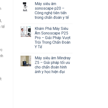
Máy siêu âm
sonoscape p20 –
n
Công nghệ tiên tiến
ó
trong chẩn đoán y tế
,
 tế
Khám Phá Máy Siêu
Âm Sonoscape P25
Pro – Giải Pháp Vượt
Trội Trong Chẩn Đoán
Y Tế
ực
nh
Máy siêu âm Mindray
Z5 – Giải pháp tối ưu
cho chẩn đoán hình
ảnh y học hiện đại
t