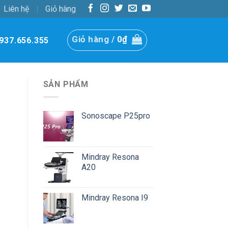
Liên hệ
Giỏ hàng
Giỏ hàng /
0
₫
937.656.355
SẢN PHẨM
Sonoscape P25pro
Mindray Resona
A20
Mindray Resona I9