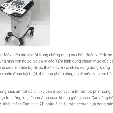
te
Máy siêu âm là một trong những dụng cụ chẩn đoán y tế được
ung hình con người và đề ra các Tấm hình đúng chuẩn mực của c
hệ siêu âm tiến bộ được thiết kế với với nhiều công dụng & ứng
anh chẩn đoán bệnh tật, đến sản phẩm công nghệ siêu âm xem bầ
ng siêu âm tất cả chu kỳ cao được vạc ra từ một bộ phát sóng,
lại tự những kia, tế bào & cơ quan không giống nhau. Các sóng b
 đổi khác thành Tấm hình 2D hoặc 3 chiều trên screen của dòng sả