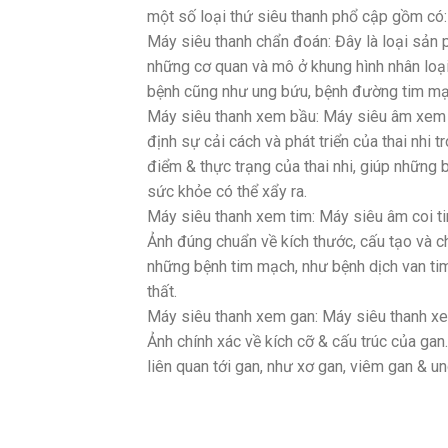
một số loại thứ siêu thanh phổ cập gồm có:
Máy siêu thanh chẩn đoán: Đây là loại sản
những cơ quan và mô ở khung hình nhân lo
bệnh cũng như ung bứu, bệnh đường tim mạc
Máy siêu thanh xem bầu: Máy siêu âm xem b
định sự cải cách và phát triển của thai nhi 
điểm & thực trạng của thai nhi, giúp những b
sức khỏe có thể xẩy ra.
Máy siêu thanh xem tim: Máy siêu âm coi t
Ảnh đúng chuẩn về kích thước, cấu tạo và
những bệnh tim mạch, như bệnh dịch van ti
thất.
Máy siêu thanh xem gan: Máy siêu thanh x
Ảnh chính xác về kích cỡ & cấu trúc của g
liên quan tới gan, như xơ gan, viêm gan & un