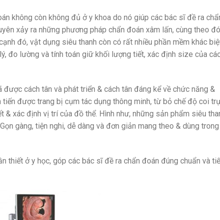
oán không còn không đủ ở y khoa do nó giúp các bác sĩ đề ra chẩ
yên xảy ra những phương pháp chẩn đoán xâm lấn, cùng theo đ
cạnh đó, vật dụng siêu thanh còn có rất nhiều phần mềm khác biệt
, đo lường và tính toán giữ khối lượng tiết, xác định size của các
 được cách tân và phát triển & cách tân đáng kể về chức năng &
n tiến được trang bị cụm tác dụng thông minh, từ bỏ chế độ coi tr
ết & xác định vị trí của đồ thể. Hình như, những sản phẩm siêu tha
 Gọn gàng, tiện nghi, dễ dàng và đơn giản mang theo & dùng trong
cần thiết ở y học, góp các bác sĩ đề ra chẩn đoán đúng chuẩn và tiế