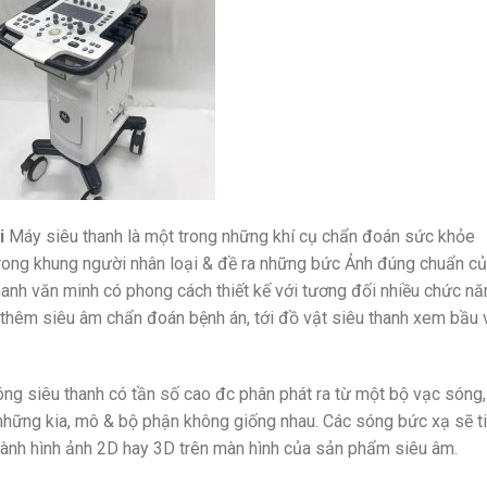
i
Máy siêu thanh là một trong những khí cụ chẩn đoán sức khỏe
rong khung người nhân loại & đề ra những bức Ảnh đúng chuẩn c
hanh văn minh có phong cách thiết kế với tương đối nhiều chức nă
 thêm siêu âm chẩn đoán bệnh án, tới đồ vật siêu thanh xem bầu 
ng siêu thanh có tần số cao đc phân phát ra từ một bộ vạc sóng,
ự những kia, mô & bộ phận không giống nhau. Các sóng bức xạ sẽ t
 thành hình ảnh 2D hay 3D trên màn hình của sản phẩm siêu âm.