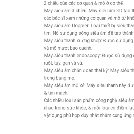
2 chiều của các cơ quan & mô ở cơ thể.
Máy siêu âm 3 chiều: Máy siêu âm 3D tạo t
các bác sĩ xem những cơ quan và mô từ khôn
Máy siêu âm Doppler: Loại thiết bị siêu th
tim. Nó sử dụng sóng siêu âm để tạo thành 
Máy siêu thanh xương khớp: Được sử dụng 
và mô mượt bao quanh.
Máy siêu thanh endoscopy: Được sử dụng để
ruột, tụy, gan và vú.
Máy siêu âm chẩn đoán thai kỳ: Máy siêu t
trong bụng mẹ.
Máy siêu âm mổ xẻ: Máy siêu thanh này đượ
& tim mạch.
Các nhiều loại sản phẩm công nghệ siêu âm
nhau trong sức khỏe, & mỗi loại có điểm lưu 
vật dụng phù hợp duy nhất nhằm cung ứng 