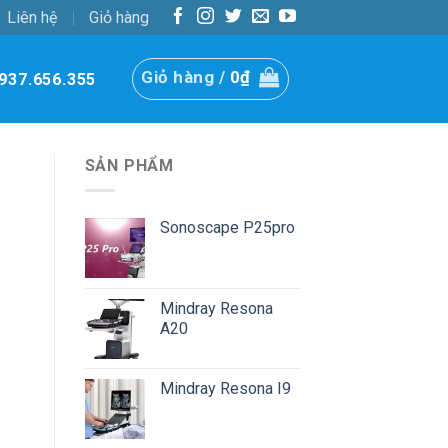
Liên hệ
Giỏ hàng
Giỏ hàng /
0
₫
937.656.355
SẢN PHẨM
Sonoscape P25pro
Mindray Resona
A20
Mindray Resona I9