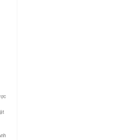
ược
ật
Ảnh