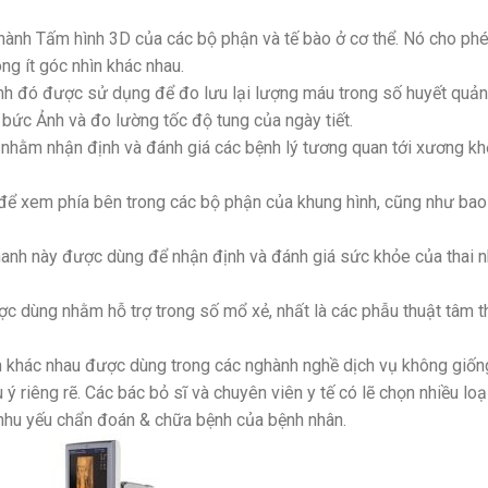
hành Tấm hình 3D của các bộ phận và tế bào ở cơ thể. Nó cho ph
g ít góc nhìn khác nhau.
anh đó được sử dụng để đo lưu lại lượng máu trong số huyết quản
bức Ảnh và đo lường tốc độ tung của ngày tiết.
nhằm nhận định và đánh giá các bệnh lý tương quan tới xương k
 xem phía bên trong các bộ phận của khung hình, cũng như bao 
hanh này được dùng để nhận định và đánh giá sức khỏe của thai n
c dùng nhằm hỗ trợ trong số mổ xẻ, nhất là các phẫu thuật tâm t
 khác nhau được dùng trong các nghành nghề dịch vụ không giốn
ý riêng rẽ. Các bác bỏ sĩ và chuyên viên y tế có lẽ chọn nhiều loạ
nhu yếu chẩn đoán & chữa bệnh của bệnh nhân.