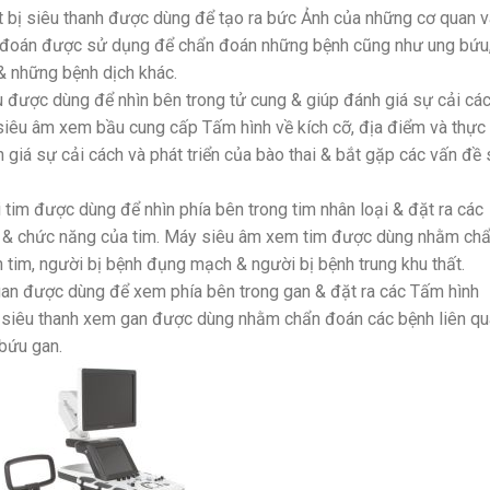
t bị siêu thanh được dùng để tạo ra bức Ảnh của những cơ quan v
ẩn đoán được sử dụng để chẩn đoán những bệnh cũng như ung bứu
& những bệnh dịch khác.
được dùng để nhìn bên trong tử cung & giúp đánh giá sự cải cá
áy siêu âm xem bầu cung cấp Tấm hình về kích cỡ, địa điểm và thực
h giá sự cải cách và phát triển của bào thai & bắt gặp các vấn đề
 tim được dùng để nhìn phía bên trong tim nhân loại & đặt ra các
c & chức năng của tim. Máy siêu âm xem tim được dùng nhằm ch
tim, người bị bệnh đụng mạch & người bị bệnh trung khu thất.
an được dùng để xem phía bên trong gan & đặt ra các Tấm hình
y siêu thanh xem gan được dùng nhằm chẩn đoán các bệnh liên q
bứu gan.