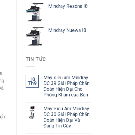
Mindray Resona I8
Mindray Nuewa I8
TIN TỨC
ủa
Máy siêu âm Mindray
10
ng
Th9
DC 39 Giải Pháp Chẩn
và
Đoán Hiện Đại Cho
Phòng Khám của Bạn
Máy Siêu Âm Mindray
DC 30 Giải Pháp Chẩn
iến
Đoán Hiện Đại Và
Đáng Tin Cậy