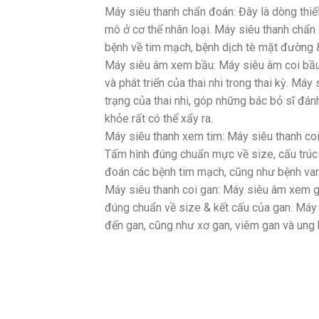
Máy siêu thanh chẩn đoán: Đây là dòng thiế
mô ở cơ thể nhân loại. Máy siêu thanh ch
bệnh về tim mạch, bệnh dịch tè mặt đường 
Máy siêu âm xem bầu: Máy siêu âm coi bầu 
và phát triển của thai nhi trong thai kỳ. M
trạng của thai nhi, góp những bác bỏ sĩ đán
khỏe rất có thể xẩy ra.
Máy siêu thanh xem tim: Máy siêu thanh coi
Tấm hình đúng chuẩn mực về size, cấu trú
đoán các bệnh tim mạch, cũng như bệnh van 
Máy siêu thanh coi gan: Máy siêu âm xem g
đúng chuẩn về size & kết cấu của gan. Má
đến gan, cũng như xơ gan, viêm gan và ung 