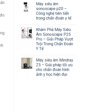
hẩn
Máy siêu âm
sonoscape p20 –
Công nghệ tiên tiến
 đo
trong chẩn đoán y tế
Khám Phá Máy Siêu
ông
Âm Sonoscape P25
Pro – Giải Pháp Vượt
Trội Trong Chẩn Đoán
nh
Y Tế
Máy siêu âm Mindray
Z5 – Giải pháp tối ưu
n
cho chẩn đoán hình
ảnh y học hiện đại