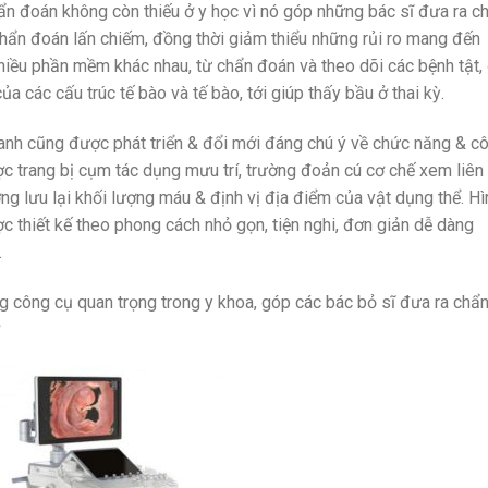
ẩn đoán không còn thiếu ở y học vì nó góp những bác sĩ đưa ra c
hẩn đoán lấn chiếm, đồng thời giảm thiểu những rủi ro mang đến
nhiều phần mềm khác nhau, từ chẩn đoán và theo dõi các bệnh tật,
ủa các cấu trúc tế bào và tế bào, tới giúp thấy bầu ở thai kỳ.
hanh cũng được phát triển & đổi mới đáng chú ý về chức năng & c
c trang bị cụm tác dụng mưu trí, trường đoản cú cơ chế xem liên
ờng lưu lại khối lượng máu & định vị địa điểm của vật dụng thể. Hì
c thiết kế theo phong cách nhỏ gọn, tiện nghi, đơn giản dễ dàng
.
g công cụ quan trọng trong y khoa, góp các bác bỏ sĩ đưa ra chẩ