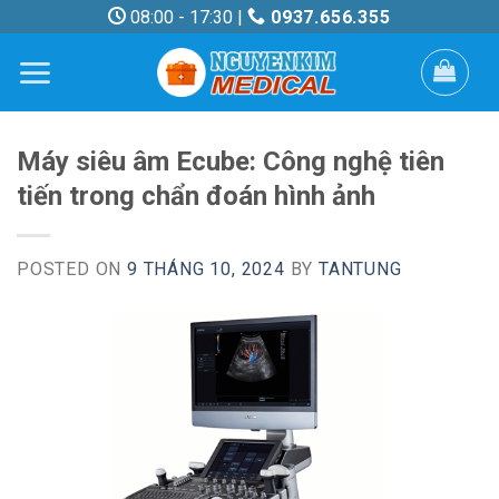
Skip
08:00 - 17:30 |
0937.656.355
to
content
Máy siêu âm Ecube: Công nghệ tiên
tiến trong chẩn đoán hình ảnh
POSTED ON
9 THÁNG 10, 2024
BY
TANTUNG