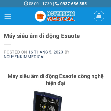
Skip
08:00 - 17:30 |
0937.656.355
to
content
Máy siêu âm di động Esaote
POSTED ON
16 THÁNG 5, 2023
BY
NGUYENKIMMEDICAL
Máy siêu âm di động Esaote công nghệ
hiện đại