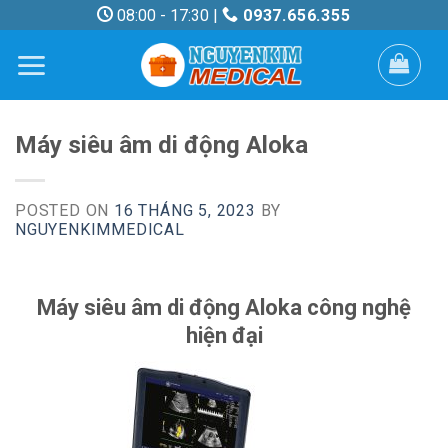
Skip
08:00 - 17:30 |
0937.656.355
to
content
Máy siêu âm di động Aloka
POSTED ON
16 THÁNG 5, 2023
BY
NGUYENKIMMEDICAL
Máy siêu âm di động Aloka công nghệ
hiện đại