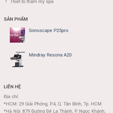
Thiết bị thẩm mỹ spa
SẢN PHẨM
Sonoscape P25pro
Mindray Resona A20
LIÊN HỆ
Địa chỉ:
*HCM: 29 Giải Phóng, P.4, Q. Tân Bình, Tp. HCM
*Hà Nội: 879 Đường Đê La Thành, P. Ngọc Khánh,