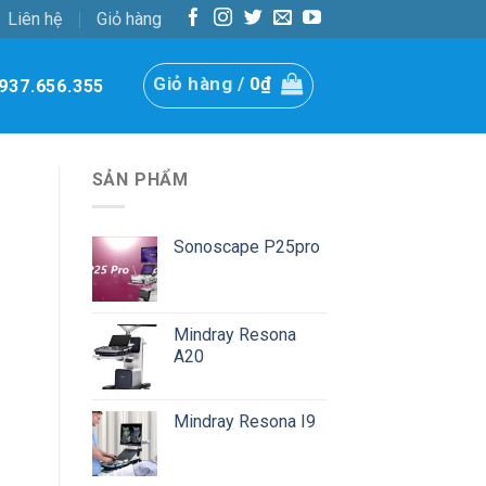
Liên hệ
Giỏ hàng
Giỏ hàng /
0
₫
937.656.355
SẢN PHẨM
Sonoscape P25pro
Mindray Resona
A20
Mindray Resona I9