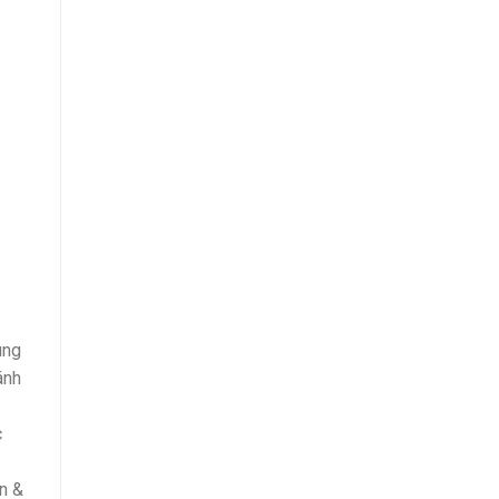
ùng
ánh
c
n &