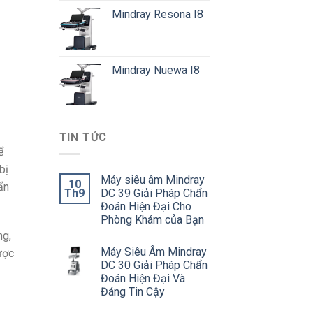
Mindray Resona I8
Mindray Nuewa I8
TIN TỨC
ể
bị
Máy siêu âm Mindray
10
ẩn
Th9
DC 39 Giải Pháp Chẩn
Đoán Hiện Đại Cho
Phòng Khám của Bạn
ng,
Máy Siêu Âm Mindray
ược
DC 30 Giải Pháp Chẩn
Đoán Hiện Đại Và
Đáng Tin Cậy