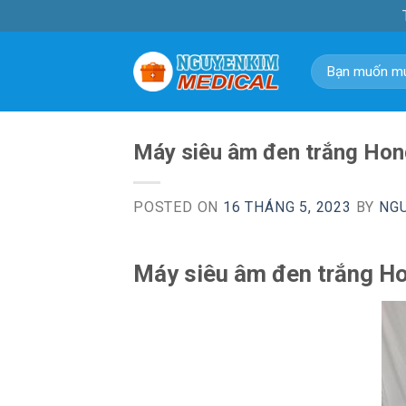
Skip
to
content
Tìm
kiếm:
Máy siêu âm đen trắng Ho
POSTED ON
16 THÁNG 5, 2023
BY
NG
Máy siêu âm đen trắng H