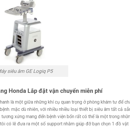
áy siêu âm GE Logiq P5
ắng Honda Lắp đặt vận chuyển miễn phí
hanh là một giữa những khí cụ quan trọng ở phòng khám tư để ch
ệnh. mặc dù nhiên, với nhiều nhiều loại thiết bị siêu âm tất cả sẵ
m tương xứng mang đến bệnh viện bốn rất có thể là một trong nhữ
n tôi có lẽ đưa ra một số support nhằm giúp đỡ bạn chọn 1 đồ vật