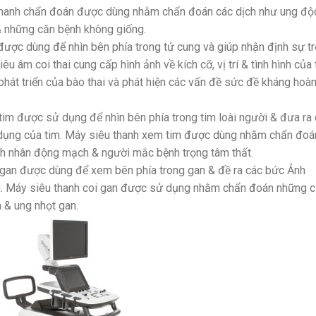
 thanh chẩn đoán được dùng nhằm chẩn đoán các dịch như ung độ
& những căn bệnh không giống.
được dùng để nhìn bên phía trong tử cung và giúp nhận định sự tr
êu âm coi thai cung cấp hình ảnh về kích cỡ, vị trí & tình hình của 
 phát triển của bào thai và phát hiện các vấn đề sức đề kháng hoà
im được sử dụng để nhìn bên phía trong tim loài người & đưa ra
c dụng của tim. Máy siêu thanh xem tim được dùng nhằm chẩn đoá
ệnh nhân động mạch & người mắc bệnh trọng tâm thất.
i gan được dùng để xem bên phía trong gan & đề ra các bức Ảnh
an. Máy siêu thanh coi gan được sử dụng nhằm chẩn đoán những 
n & ung nhọt gan.