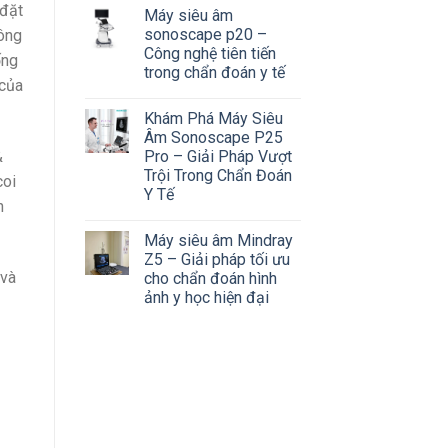
 đặt
Máy siêu âm
sonoscape p20 –
hông
Công nghệ tiên tiến
ống
trong chẩn đoán y tế
 của
Khám Phá Máy Siêu
Âm Sonoscape P25
&
Pro – Giải Pháp Vượt
Trội Trong Chẩn Đoán
coi
Y Tế
n
Máy siêu âm Mindray
Z5 – Giải pháp tối ưu
 và
cho chẩn đoán hình
ảnh y học hiện đại