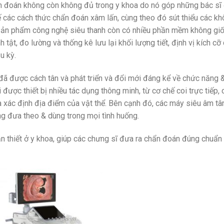
n đoán không còn không đủ trong y khoa do nó góp những bác sĩ
 các cách thức chẩn đoán xâm lấn, cùng theo đó sút thiểu các k
sản phẩm công nghệ siêu thanh còn có nhiều phần mềm không gi
 tật, đo lường và thống kê lưu lại khối lượng tiết, định vị kích cỡ
u kỳ.
 đã được cách tân và phát triển và đổi mới đáng kể về chức năng 
được thiết bị nhiều tác dụng thông minh, từ cơ chế coi trực tiếp, 
à xác định địa điểm của vật thể. Bên cạnh đó, các máy siêu âm tâ
dàng đưa theo & dùng trong mọi tình huống.
ần thiết ở y khoa, giúp các chưng sĩ đưa ra chẩn đoán đúng chuẩn