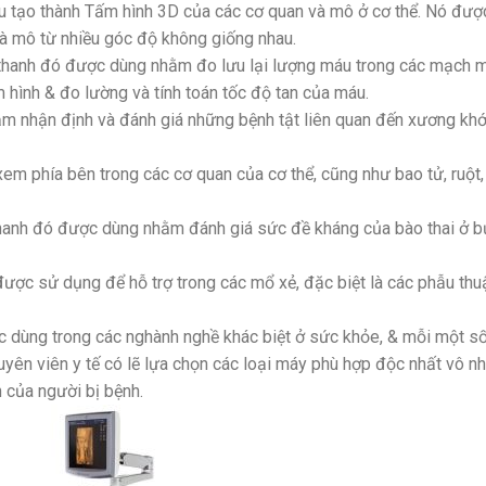
ều tạo thành Tấm hình 3D của các cơ quan và mô ở cơ thể. Nó đượ
à mô từ nhiều góc độ không giống nhau.
u thanh đó được dùng nhằm đo lưu lại lượng máu trong các mạch 
 hình & đo lường và tính toán tốc độ tan của máu.
m nhận định và đánh giá những bệnh tật liên quan đến xương kh
m phía bên trong các cơ quan của cơ thể, cũng như bao tử, ruột,
hanh đó được dùng nhằm đánh giá sức đề kháng của bào thai ở 
ược sử dụng để hỗ trợ trong các mổ xẻ, đặc biệt là các phẫu thu
ợc dùng trong các nghành nghề khác biệt ở sức khỏe, & mỗi một s
huyên viên y tế có lẽ lựa chọn các loại máy phù hợp độc nhất vô nh
của người bị bệnh.