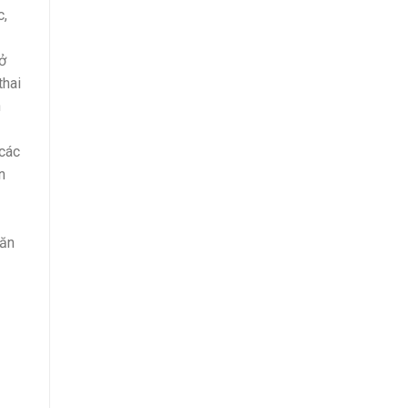
c,
ở
thai
n
 các
n
căn