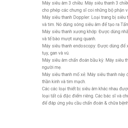
Máy siêu âm 3 chiều: Máy siêu thanh 3 chi
cho phép các chưng sĩ coi những bộ phận v
Máy siêu thanh Doppler: Loại trang bị siê
và tim. Nó dùng sóng siêu âm để tạo ra Tấm
Máy siêu thanh xương khớp: Được dùng nhằ
và tế bào mượt xung quanh.
Máy siêu thanh endoscopy: Được dùng để xe
tụy, gan và vú.
Máy siêu âm chẩn đoán bầu kỳ: Máy siêu t
người mẹ.
Máy siêu thanh mổ xẻ: Máy siêu thanh này đ
thần kinh và tim mạch.
Các các loại thiết bị siêu âm khác nhau đư
loại tất cả đặc điểm riêng. Các bác sĩ và c
để đáp ứng yêu cầu chẩn đoán & chữa bệnh 