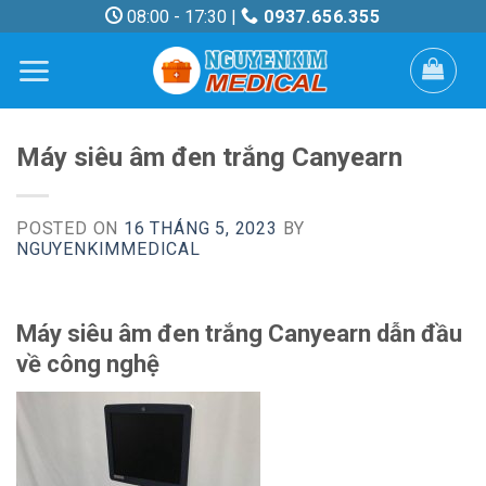
Skip
08:00 - 17:30 |
0937.656.355
to
content
Máy siêu âm đen trắng Canyearn
POSTED ON
16 THÁNG 5, 2023
BY
NGUYENKIMMEDICAL
Máy siêu âm đen trắng Canyearn dẫn đầu
về công nghệ