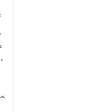
h
c
c
 &
y,
ỏe,