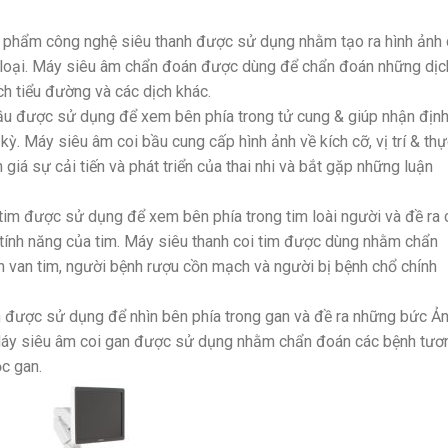
n phẩm công nghệ siêu thanh được sử dụng nhằm tạo ra hình ảnh
 loại. Máy siêu âm chẩn đoán được dùng để chẩn đoán những dịc
h tiểu đường và các dịch khác.
 được sử dụng để xem bên phía trong tử cung & giúp nhận địn
i kỳ. Máy siêu âm coi bầu cung cấp hình ảnh về kích cỡ, vị trí & th
 giá sự cải tiến và phát triển của thai nhi và bắt gặp những luận
im được sử dụng để xem bên phía trong tim loài người và đề ra 
 tính năng của tim. Máy siêu thanh coi tim được dùng nhằm chẩn
van tim, người bệnh rượu cồn mạch và người bị bệnh chổ chính
 được sử dụng để nhìn bên phía trong gan và đề ra những bức Ả
 Máy siêu âm coi gan được sử dụng nhằm chẩn đoán các bệnh tươ
c gan.