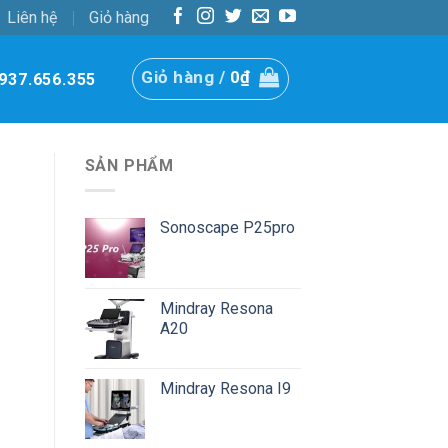
Liên hệ
Giỏ hàng
Giỏ hàng /
0
₫
937.656.355
SẢN PHẨM
Sonoscape P25pro
Mindray Resona
A20
Mindray Resona I9