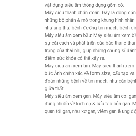
vật dụng siêu âm thông dụng gồm có:
Máy siêu thanh chẩn đoán: Đây là dòng sả
những bộ phận & mô trong khung hình nhân
như ung thư, bệnh đường tim mạch, bệnh dịc
Máy siêu âm xem bầu: Máy siêu âm xem bầu
sự cải cách và phát triển của bào thai ở tha
trạng của thai nhi, giúp những chưng sĩ đánh
điểm sức khỏe có thể xẩy ra.
Máy siêu âm xem tim: Máy siêu thanh xem t
bức Ảnh chính xác về form size, cấu tạo và
đoán những bệnh về tim mạch, như căn bệnh 
giữa thất.
Máy siêu âm xem gan: Máy siêu âm coi gan
đúng chuẩn về kích cỡ & cấu tạo của gan.
quan tới gan, như xơ gan, viêm gan & ung độ