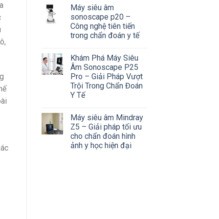
a
Máy siêu âm
sonoscape p20 –
c
Công nghệ tiên tiến
ú
trong chẩn đoán y tế
ô,
Khám Phá Máy Siêu
Âm Sonoscape P25
ng
Pro – Giải Pháp Vượt
Trội Trong Chẩn Đoán
hế
Y Tế
oài
Máy siêu âm Mindray
Z5 – Giải pháp tối ưu
cho chẩn đoán hình
ảnh y học hiện đại
xác