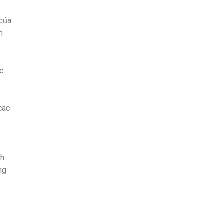
 của
h
h
ực
các
nh
ng