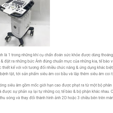
h là 1 trong những khí cụ chẩn đoán sức khỏe được dùng thoáng
ại & đặt ra những bức Ảnh đúng chuẩn mực của những kia, tế bào v
 thiết kế với với tương đối nhiều chức năng & ứng dụng khác biệt
bệnh tật, tới sản phẩm siêu âm coi bầu và lắp thêm siêu âm coi t
sóng siêu âm gồm mốc giới hạn cao được phạt ra từ một bộ phân
và được sự phản xạ lại tự những cơ, tế bào & bộ phận khác nhau. 
ộ thu sóng và thay đổi thành hình ảnh 2D hoặc 3 chiều bên trên mà