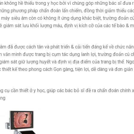
n không hề thiếu trong y học bởi vì chúng góp những bác sĩ đưa r
hững phương pháp chẩn đoán lấn chiếm, đồng thời giảm thiểu cá
 máy siêu âm còn có không ít ứng dụng khác biệt, trường đoản c
ê giám sát lưu khối lượng máu, định vị kích cỡ của các tế bào & m
 âm đã được cách tân và phát triển & cải tiến đáng kể về chức nă
m văn minh được trang bị cụm tác dụng lanh lợi, trường đoản cú c
giám sát giữ lượng huyết và định vị địa điểm của trang bị thể. Ng
 thiết kế theo phong cách Gọn gàng, tiện lợi, dễ dàng và đơn giản
ng cụ cần thiết ở y học, giúp các bác bỏ sĩ đề ra chẩn đoán chính 
ong