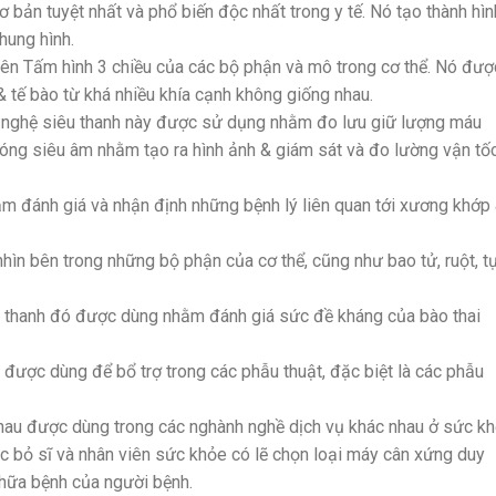
bản tuyệt nhất và phổ biến độc nhất trong y tế. Nó tạo thành hìn
hung hình.
ên Tấm hình 3 chiều của các bộ phận và mô trong cơ thể. Nó đượ
 tế bào từ khá nhiều khía cạnh không giống nhau.
nghệ siêu thanh này được sử dụng nhằm đo lưu giữ lượng máu
ng siêu âm nhằm tạo ra hình ảnh & giám sát và đo lường vận tố
 đánh giá và nhận định những bệnh lý liên quan tới xương khớp
n bên trong những bộ phận của cơ thể, cũng như bao tử, ruột, tụ
u thanh đó được dùng nhằm đánh giá sức đề kháng của bào thai
được dùng để bổ trợ trong các phẫu thuật, đặc biệt là các phẫu
nhau được dùng trong các nghành nghề dịch vụ khác nhau ở sức kh
bác bỏ sĩ và nhân viên sức khỏe có lẽ chọn loại máy cân xứng duy
hữa bệnh của người bệnh.