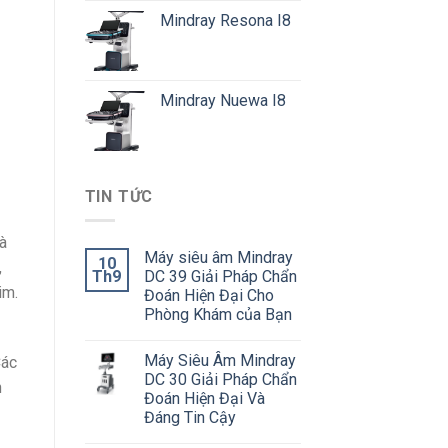
Mindray Resona I8
Mindray Nuewa I8
TIN TỨC
à
Máy siêu âm Mindray
10
,
Th9
DC 39 Giải Pháp Chẩn
im.
Đoán Hiện Đại Cho
Phòng Khám của Bạn
Máy Siêu Âm Mindray
Các
DC 30 Giải Pháp Chẩn
n
Đoán Hiện Đại Và
Đáng Tin Cậy