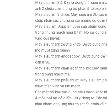
Máy siêu âm 2D: Đây là dòng thứ siêu âm cơ 
ảnh 2 chiều của những bộ phận & tế bào ở k
Máy siêu âm 3 chiều: Máy siêu âm 3D tạo n
chấp nhận các chưng sĩ coi những cơ quan &
Máy siêu âm Doppler: Loại sản phẩm công 
trong những mạch máu & tim. Nó sử dụng só
tung của huyết.
Máy siêu thanh xương khớp: Được dùng nhằm
mô mượt xung quanh.
Máy siêu thanh endoscopy: Được dùng để nhì
gan & vú.
Máy siêu thanh chẩn đoán thai kỳ: Máy siê
trong bụng người mẹ.
Máy siêu thanh phẫu thuật: Máy siêu âm đó 
thuật thần kinh và tim mạch.
Các một số loại vật dụng siêu thanh khác 
& mỗi loại tất cả điểm lưu ý riêng rẽ. Các 
nhất nhằm đáp ứng nhu cầu chẩn đoán và c