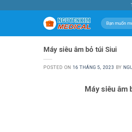
Skip
to
content
Tìm
kiếm:
Máy siêu âm bỏ túi Siui
POSTED ON
16 THÁNG 5, 2023
BY
NG
Máy siêu âm b