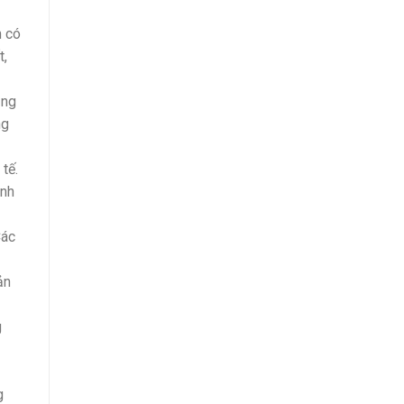
m có
t,
ụng
ng
tế.
inh
Các
ản
g
g