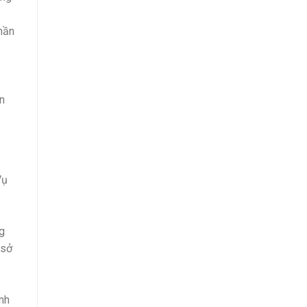
hần
n
Vụ
g
 sở
.
nh