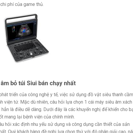
chi phí của game thủ.
âm bỏ túi Siui bán chạy nhất
 phát triển của công nghệ y tế, việc sử dụng đồ vật siêu thanh cầ
nh viện tứ. Mặc dù nhiên, câu hỏi lựa chọn 1 cái máy siêu âm xách
hẳn là điều dễ dàng. Dưới đây là các khuyến nghị để khiến cho b
ốt mang lại bệnh viện của chính mình.
âu hỏi xác định nhu yếu sử dụng và công dụng cần thiết của sản
hất. Quý khách hàng đề nghị lựa chọn thứ với độ phân giải cao, n