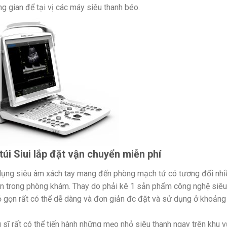
g gian để tại vị các máy siêu thanh béo.
úi Siui lắp đặt vận chuyển miễn phí
dụng siêu âm xách tay mang đến phòng mạch tứ có tương đối nhi
gian trong phòng khám. Thay do phải kê 1 sản phẩm công nghệ siêu
ỏ gọn rất có thể dễ dàng và đơn giản đc đặt và sử dụng ở khoảng
g sĩ rất có thể tiến hành những mẹo nhỏ siêu thanh ngay trên khu v