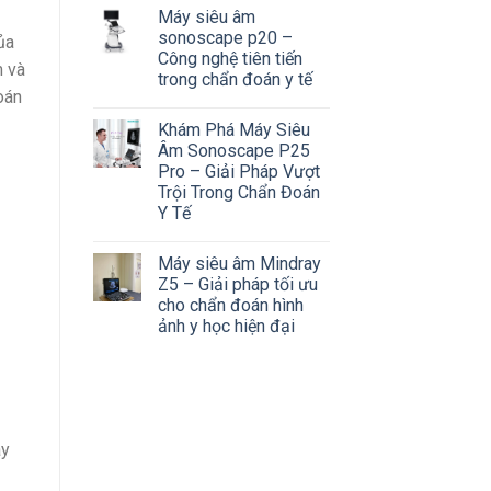
Máy siêu âm
sonoscape p20 –
ủa
Công nghệ tiên tiến
m và
trong chẩn đoán y tế
oán
Khám Phá Máy Siêu
Âm Sonoscape P25
Pro – Giải Pháp Vượt
Trội Trong Chẩn Đoán
Y Tế
Máy siêu âm Mindray
Z5 – Giải pháp tối ưu
cho chẩn đoán hình
ảnh y học hiện đại
ay