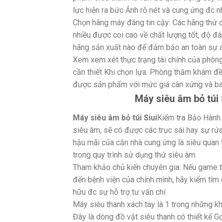
lực hiện ra bức Ảnh rõ nét và cung ứng đc 
Chọn hãng máy đáng tin cậy: Các hãng thứ 
nhiều được coi cao về chất lượng tốt, độ đ
hãng sản xuất nào để đảm bảo an toàn sự an
Xem xem xét thực trạng tài chính của phòng
cần thiết Khi chọn lựa. Phòng thăm khám đề 
được sản phẩm với mức giá cân xứng và b
Máy siêu âm bỏ túi 
Máy siêu âm bỏ túi Siui
Kiểm tra Bảo Hành 
siêu âm, sẽ có được các trục sái hay sự rứ
hậu mãi của căn nhà cung ứng là siêu quan 
trong quy trình sử dụng thứ siêu âm.
Tham khảo chủ kiến chuyên gia: Nếu game t
đến bệnh viện của chính mình, hãy kiếm tì
hữu đc sự hỗ trợ tư vấn chí
Máy siêu thanh xách tay là 1 trong những kh
Đây là dòng đồ vật siêu thanh có thiết kế 