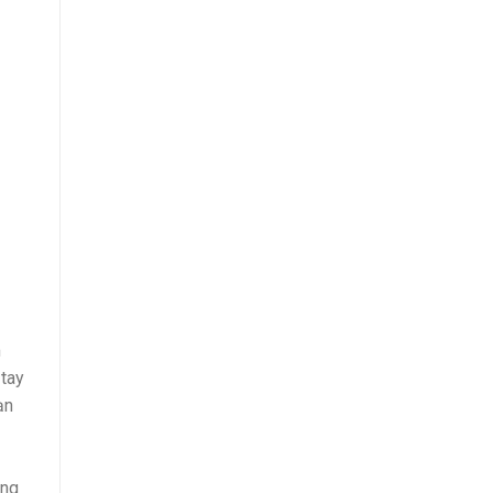
m
 tay
ạn
ăng