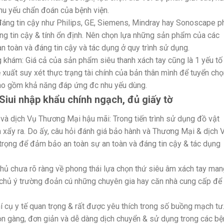
nhu yếu chẩn đoán của bệnh viện.
đáng tin cậy như Philips, GE, Siemens, Mindray hay Sonoscape p
áng tin cậy & tính ổn định. Nên chọn lựa những sản phẩm của các
 toàn và đáng tin cậy và tác dụng ở quy trình sử dụng.
 khám: Giá cả của sản phẩm siêu thanh xách tay cũng là 1 yếu tố
xuất suy xét thực trạng tài chính của bản thân mình để tuyển chọ
ao gồm khả năng đáp ứng đc nhu yếu dùng.
Siui nhập khẩu chính ngạch, đủ giấy tờ
và dịch Vụ Thương Mại hậu mãi: Trong tiến trình sử dụng đồ vật
a xẩy ra. Do ấy, câu hỏi đánh giá bảo hành và Thương Mại & dịch 
trọng để đảm bảo an toàn sự an toàn và đáng tin cậy & tác dụng
hủ chưa rõ ràng về phong thái lựa chọn thứ siêu âm xách tay man
m chủ ý trường đoản cú những chuyên gia hay căn nhà cung cấp để
í cụ y tế quan trọng & rất được yêu thích trong số buồng mạch tư
Gọn gàng, đơn giản và dễ dàng dịch chuyển & sử dụng trong các bệ