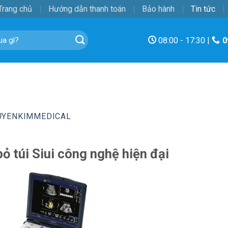
Trang chủ
Hướng dẫn thanh toán
Bảo hành
Tin tức
08:00 - 17:30 |
0
UYENKIMMEDICAL
ỏ túi Siui công nghệ hiện đại