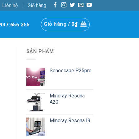
Liên hệ
Giỏ hàng
Giỏ hàng /
0
₫
937.656.355
SẢN PHẨM
Sonoscape P25pro
Mindray Resona
A20
Mindray Resona I9