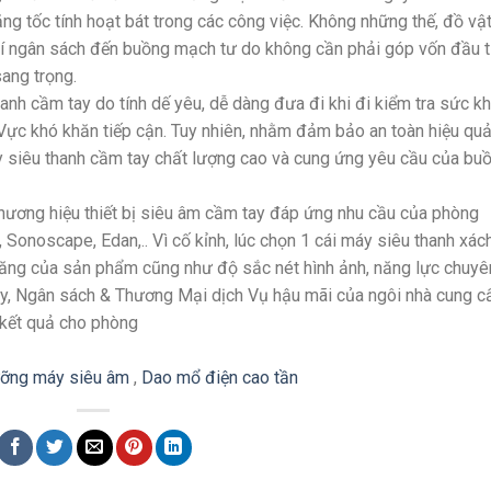
ng tốc tính hoạt bát trong các công việc. Không những thế, đồ vậ
phí ngân sách đến buồng mạch tư do không cần phải góp vốn đầu 
ang trọng.
anh cầm tay do tính dế yêu, dễ dàng đưa đi khi đi kiểm tra sức k
u Vực khó khăn tiếp cận. Tuy nhiên, nhằm đảm bảo an toàn hiệu qu
áy siêu thanh cầm tay chất lượng cao và cung ứng yêu cầu của bu
 thương hiệu thiết bị siêu âm cầm tay đáp ứng nhu cầu của phòng
 Sonoscape, Edan,.. Vì cố kỉnh, lúc chọn 1 cái máy siêu thanh xác
 năng của sản phẩm cũng như độ sắc nét hình ảnh, năng lực chuyê
y, Ngân sách & Thương Mại dịch Vụ hậu mãi của ngôi nhà cung c
kết quả cho phòng
ỡng máy siêu âm
,
Dao mổ điện cao tần