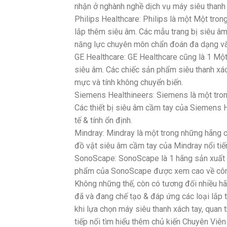
nhận ở nghành nghề dịch vụ máy siêu thanh 
Philips Healthcare: Philips là một Một tro
lắp thêm siêu âm. Các mẫu trang bị siêu âm
năng lực chuyên môn chẩn đoán đa dạng và t
GE Healthcare: GE Healthcare cũng là 1 Mộ
siêu âm. Các chiếc sản phẩm siêu thanh xá
mực và tính không chuyển biến.
Siemens Healthineers: Siemens là một trong
Các thiết bị siêu âm cầm tay của Siemens H
tế & tính ổn định.
Mindray: Mindray là một trong những hãng c
đồ vật siêu âm cầm tay của Mindray nổi tiến
SonoScape: SonoScape là 1 hãng sản xuất s
phẩm của SonoScape được xem cao về công d
Không những thế, còn có tương đối nhiều hã
đã và đang chế tạo & đáp ứng các loại lắp 
khi lựa chọn máy siêu thanh xách tay, quan 
tiếp nối tìm hiểu thêm chủ kiến Chuyên Vi