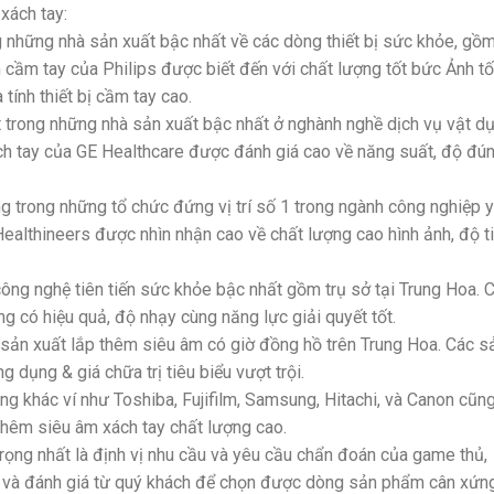
xách tay:
ng những nhà sản xuất bậc nhất về các dòng thiết bị sức khỏe, gồ
 cầm tay của Philips được biết đến với chất lượng tốt bức Ảnh tố
ính thiết bị cầm tay cao.
t trong những nhà sản xuất bậc nhất ở nghành nghề dịch vụ vật d
ch tay của GE Healthcare được đánh giá cao về năng suất, độ đú
 trong những tổ chức đứng vị trí số 1 trong ngành công nghiệp y 
ealthineers được nhìn nhận cao về chất lượng cao hình ảnh, độ t
ông nghệ tiên tiến sức khỏe bậc nhất gồm trụ sở tại Trung Hoa. 
g có hiệu quả, độ nhạy cùng năng lực giải quyết tốt.
ản xuất lắp thêm siêu âm có giờ đồng hồ trên Trung Hoa. Các s
ụng & giá chữa trị tiêu biểu vượt trội.
ng khác ví như Toshiba, Fujifilm, Samsung, Hitachi, và Canon cũn
thêm siêu âm xách tay chất lượng cao.
trọng nhất là định vị nhu cầu và yêu cầu chẩn đoán của game thủ,
ên và đánh giá từ quý khách để chọn được dòng sản phẩm cân xứn