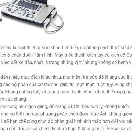
 tay là một thiết bị sức khỏe tiên tiến, có phong cách thiết kế để
dịch & chẩn đoán Tấm hình. Máy siêu thanh xách tay có kích cỡ G
việc bất kể đâu, nhất là trong những vị trí nhưng không có bệnh v
ến nhiều mục đích khác nhau, như kiểm tra sức đề kháng của tha
g các bộ phận của cơ thể như gan, túi mật, thận, ruột, tụy, vùng ch
i. Không những thế, vật dụng siêu thanh cũng rất có thể giúp phá
ểm của chúng.
h cũng như: gọn gàng, dễ mang đi, Chi tiêu hợp lý, không khiến
trong cơ thể như các phương pháp chẩn đoán bức Ảnh không giốn
 1 số hạn chế cũng như: độ phân giải hình ảnh thấp hơn đối với cá
 hạn chế đối với các bệnh lý phức hợp, & không hề triển khai các t