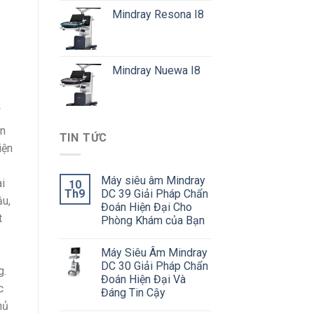
Mindray Resona I8
Mindray Nuewa I8
ọn
TIN TỨC
iện
Máy siêu âm Mindray
i
10
Th9
DC 39 Giải Pháp Chẩn
ậu,
Đoán Hiện Đại Cho
t
Phòng Khám của Bạn
Máy Siêu Âm Mindray
DC 30 Giải Pháp Chẩn
g.
Đoán Hiện Đại Và
c
Đáng Tin Cậy
hủ