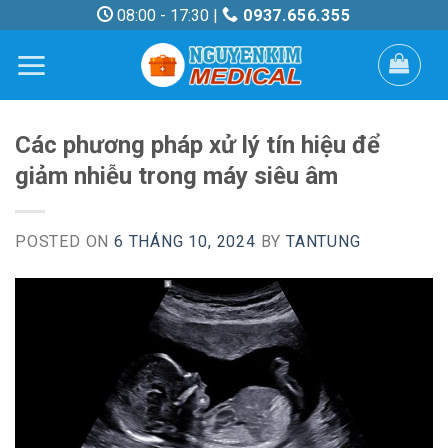
Skip
08:00 - 17:30 |
0937.656.355
to
content
Các phương pháp xử lý tín hiệu để
giảm nhiễu trong máy siêu âm
POSTED ON
6 THÁNG 10, 2024
BY
TANTUNG