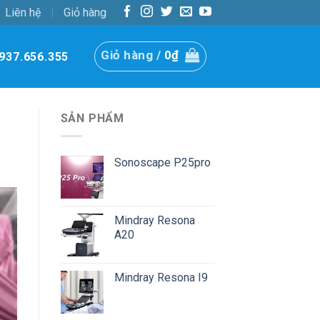
Liên hệ
Giỏ hàng
Giỏ hàng /
0
₫
937.656.355
SẢN PHẨM
Sonoscape P25pro
Mindray Resona
A20
Mindray Resona I9