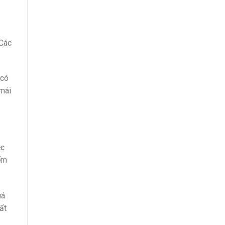
 Các
 có
 mái
ệc
iểm
uá
ất