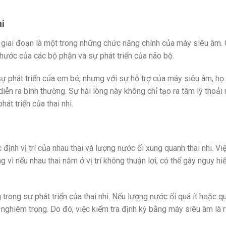
hi
ng giai đoạn là một trong những chức năng chính của máy siêu âm.
 thước của các bộ phận và sự phát triển của não bộ.
ự phát triển của em bé, nhưng với sự hỗ trợ của máy siêu âm, họ
iễn ra bình thường. Sự hài lòng này không chỉ tạo ra tâm lý thoải
t triển của thai nhi.
định vị trí của nhau thai và lượng nước ối xung quanh thai nhi. Vi
ọng vì nếu nhau thai nằm ở vị trí không thuận lợi, có thể gây nguy h
trong sự phát triển của thai nhi. Nếu lượng nước ối quá ít hoặc q
nghiêm trọng. Do đó, việc kiểm tra định kỳ bằng máy siêu âm là r