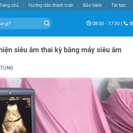
Trang chủ
Hướng dẫn thanh toán
Bảo hành
Tin tức
08:00 - 17:30 |
0
hiện siêu âm thai kỳ bằng máy siêu âm
NTUNG