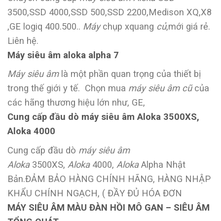
3500,SSD 4000,SSD 500,SSD 2200,Medison XQ,X8
,GE logiq 400.500..
Máy
chụp xquang
củ
,mới giá rẻ.
Liên hệ.
Máy siêu âm aloka alpha 7
Máy siêu âm
là một phần quan trọng của thiết bị
trong thế giới y tế. Chọn mua
máy siêu âm cũ
của
các hãng thương hiệu lớn như, GE,
Cung cấp đầu dò máy siêu âm Aloka 3500XS,
Aloka 4000
Cung cấp đầu dò
máy siêu âm
Aloka
3500XS,
Aloka
4000,
Aloka
Alpha Nhật
Bản.ĐẢM BẢO HÀNG CHÍNH HÃNG, HÀNG NHẬP
KHẨU CHÍNH NGẠCH, ( ĐẦY ĐỦ HÓA ĐƠN
MÁY SIÊU ÂM MÀU ĐÀN HỒI MÔ GAN – SIÊU ÂM