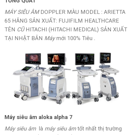
TỔNG QUÁT
MÁY SIÊU ÂM
DOPPLER MÀU MODEL : ARIETTA
65 HÃNG SẢN XUẤT: FUJIFILM HEALTHCARE
TÊN
CŨ
HITACHI (HITACHI MEDICAL) SẢN XUẤT
TẠI NHẬT BẢN
Máy
mới 100% Tiêu .
Máy siêu âm aloka alpha 7
Máy siêu âm
là
máy siêu âm
tốt nhất thị trường