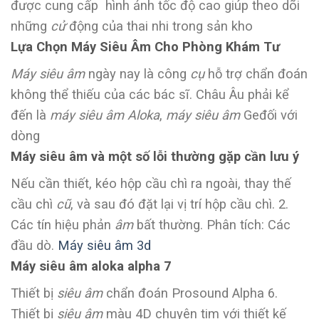
được cung cấp hình ảnh tốc độ cao giúp theo dõi
những
cử
động của thai nhi trong sản kho
Lựa Chọn Máy Siêu Âm Cho Phòng Khám Tư
Máy siêu âm
ngày nay là công
cụ
hỗ trợ chẩn đoán
không thể thiếu của các bác sĩ. Châu Âu phải kể
đến là
máy siêu âm Aloka
,
máy siêu âm
Geđối với
dòng
Máy siêu âm và một số lỗi thường gặp cần lưu ý
Nếu cần thiết, kéo hộp cầu chì ra ngoài, thay thế
cầu chì
cũ
, và sau đó đặt lại vị trí hộp cầu chì. 2.
Các tín hiệu phản
âm
bất thường. Phân tích: Các
đầu dò.
Máy siêu âm 3d
Máy siêu âm aloka alpha 7
Thiết bị
siêu âm
chẩn đoán Prosound Alpha 6.
Thiết bị
siêu âm
màu 4D chuyên tim với thiết kế