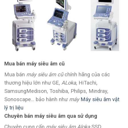
Mua bán máy siêu âm cũ
Mua bán
máy siêu âm cũ
chính hãng của các
thương hiệu lớn như GE,
ALoka
, HiTachi,
SamsungMedison, Toshiba, Philips, Mindray,
Sonoscape… bảo hành như
máy
Máy siêu âm vật
lý trị liệu
Chuyên bán máy siêu âm qua sử dụng
Chuyên cung cấp
máy siêu âm Aloka
SSD