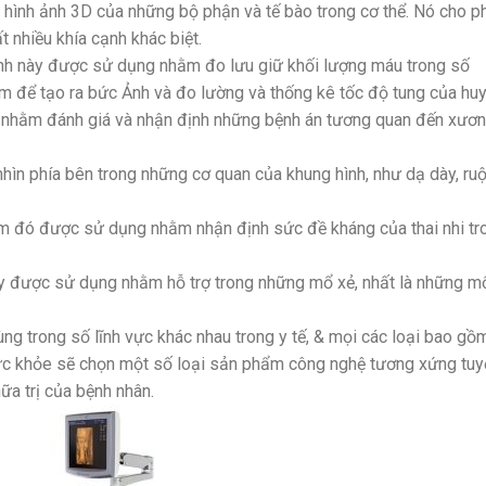
hình ảnh 3D của những bộ phận và tế bào trong cơ thể. Nó cho p
 nhiều khía cạnh khác biệt.
hanh này được sử dụng nhằm đo lưu giữ khối lượng máu trong số
 để tạo ra bức Ảnh và đo lường và thống kê tốc độ tung của huy
nhằm đánh giá và nhận định những bệnh án tương quan đến xươ
n phía bên trong những cơ quan của khung hình, như dạ dày, ruộ
m đó được sử dụng nhằm nhận định sức đề kháng của thai nhi tr
y được sử dụng nhằm hỗ trợ trong những mổ xẻ, nhất là những m
ng trong số lĩnh vực khác nhau trong y tế, & mọi các loại bao gồ
 sức khỏe sẽ chọn một số loại sản phẩm công nghệ tương xứng tuy
a trị của bệnh nhân.