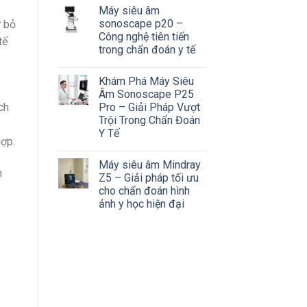
Máy siêu âm
sonoscape p20 –
ừ bỏ
Công nghệ tiên tiến
tế
trong chẩn đoán y tế
Khám Phá Máy Siêu
Âm Sonoscape P25
ch
Pro – Giải Pháp Vượt
Trội Trong Chẩn Đoán
Y Tế
hợp.
Máy siêu âm Mindray
n
Z5 – Giải pháp tối ưu
cho chẩn đoán hình
ảnh y học hiện đại