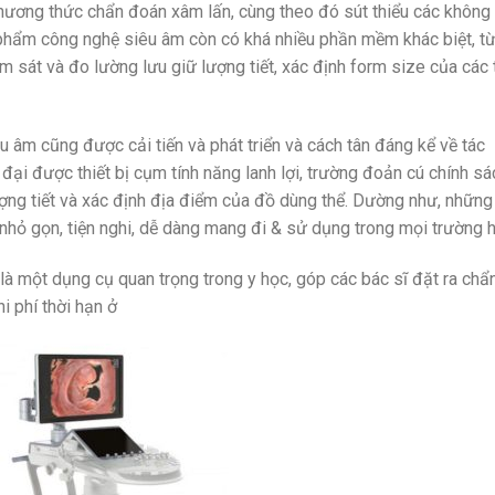
phương thức chẩn đoán xâm lấn, cùng theo đó sút thiểu các không
 phẩm công nghệ siêu âm còn có khá nhiều phần mềm khác biệt, t
m sát và đo lường lưu giữ lượng tiết, xác định form size của các 
êu âm cũng được cải tiến và phát triển và cách tân đáng kể về tác
 đại được thiết bị cụm tính năng lanh lợi, trường đoản cú chính sá
 lượng tiết và xác định địa điểm của đồ dùng thể. Dường như, những
 nhỏ gọn, tiện nghi, dễ dàng mang đi & sử dụng trong mọi trường 
à một dụng cụ quan trọng trong y học, góp các bác sĩ đặt ra chẩ
i phí thời hạn ở