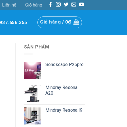
Liên hệ
Giỏ hàng
Giỏ hàng /
0
₫
937.656.355
SẢN PHẨM
Sonoscape P25pro
Mindray Resona
A20
Mindray Resona I9