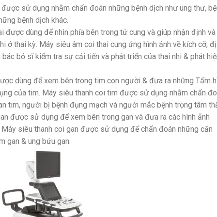
án được sử dụng nhằm chẩn đoán những bệnh dịch như ung thư, b
hững bệnh dịch khác.
ai được dùng để nhìn phía bên trong tử cung và giúp nhận định và
nhi ở thai kỳ. Máy siêu âm coi thai cung ứng hình ảnh về kích cỡ, đ
bác bỏ sĩ kiểm tra sự cải tiến và phát triển của thai nhi & phát hi
được dùng để xem bên trong tim con người & đưa ra những Tấm h
dụng của tim. Máy siêu thanh coi tim được sử dụng nhằm chẩn đ
an tim, người bị bệnh đụng mạch và người mắc bệnh trọng tâm thấ
an được sử dụng để xem bên trong gan và đưa ra các hình ảnh
. Máy siêu thanh coi gan được sử dụng để chẩn đoán những căn
êm gan & ung bứu gan.