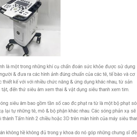
nh là một trong những khí cụ chẩn đoán sức khỏe được sử dụng
người & đưa ra các hình ảnh đúng chuẩn của các tê, tế bào và cơ
 thiết kế với với nhiều chức năng & ứng dụng khác nhau, từ sản
tật, đến thứ siêu âm xem thai & vật dụng siêu thanh xem tim.
óng siêu âm bao gồm tần số cao đc phạt ra từ là một bộ phạt só
 xạ lại tự những tê, mô & bộ phận khác nhau. Các sóng phản xạ sẽ
ổi thành Tấm hình 2 chiều hoặc 3D trên màn hình của máy siêu tha
án không hề không đủ trong y khoa do nó góp những chưng sĩ đề