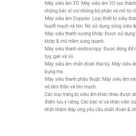
Máy siêu âm 3D: Máy siêu âm 3D tạo thành 
những bác sĩ coi những bộ phận và mô từ rất
Máy siêu âm Doppler: Loại thiết bị siêu t
huyết mạch và tim. Nó sử dụng sóng siêu âm
Máy siêu thanh xương khớp: Được sử dụng 
khớp & mô mềm xung quanh.
Máy siêu thanh endoscopy: Được dùng để nhì
tụy, gan và vú.
Máy siêu âm chẩn đoán thai kỳ: Máy siêu â
bụng mẹ.
Máy siêu thanh phẫu thuật: Máy siêu âm nà
xẻ tâm thần và tim mạch.
Các loại trang bị siêu âm khác nhau được dù
điểm lưu ý riêng. Các bác sĩ và nhân viên
nhất nhằm đáp ứng yêu cầu chẩn đoán & chữ