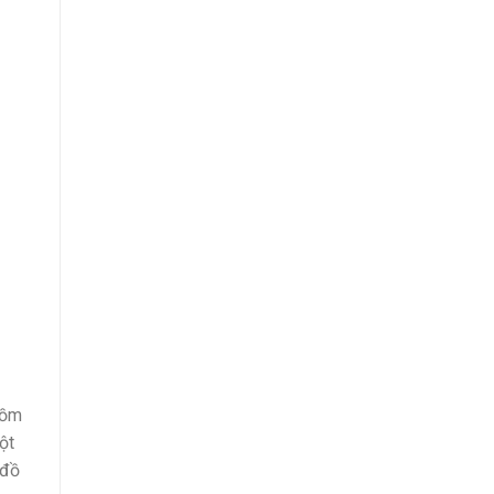
gồm
ột
 đồ