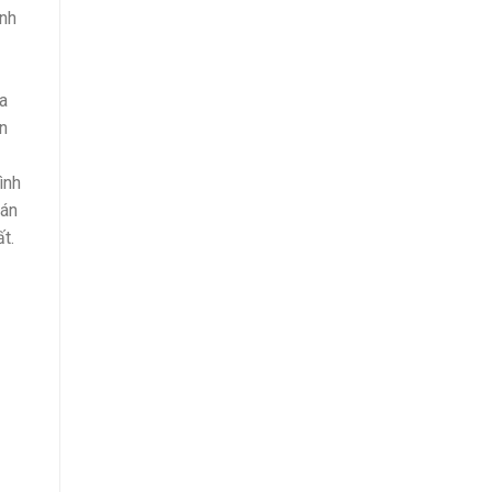
ệnh
ịa
ện
ình
oán
t.