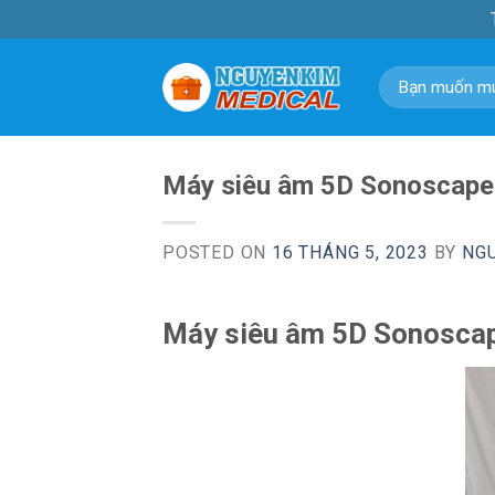
Skip
to
content
Tìm
kiếm:
Máy siêu âm 5D Sonoscape
POSTED ON
16 THÁNG 5, 2023
BY
NG
Máy siêu âm 5D Sonoscap