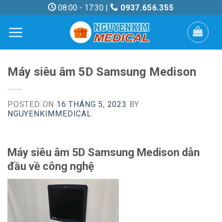
Skip
08:00 - 17:30 |
0937.656.355
to
content
Máy siêu âm 5D Samsung Medison
POSTED ON
16 THÁNG 5, 2023
BY
NGUYENKIMMEDICAL
Máy siêu âm 5D Samsung Medison dẫn
đầu về công nghệ