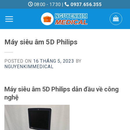
Skip
08:00 - 17:30 |
0937.656.355
to
content
Máy siêu âm 5D Philips
POSTED ON
16 THÁNG 5, 2023
BY
NGUYENKIMMEDICAL
Máy siêu âm 5D Philips dẫn đầu về công
nghệ