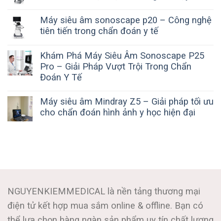
Máy siêu âm sonoscape p20 – Công nghệ
tiên tiến trong chẩn đoán y tế
Khám Phá Máy Siêu Âm Sonoscape P25
Pro – Giải Pháp Vượt Trội Trong Chẩn
Đoán Y Tế
Máy siêu âm Mindray Z5 – Giải pháp tối ưu
cho chẩn đoán hình ảnh y học hiện đại
NGUYENKIEMMEDICAL là nền tảng thương mại
điện tử kết hợp mua sắm online & offline. Bạn có
thể lựa chọn hàng ngàn sản phẩm uy tín chất lượng