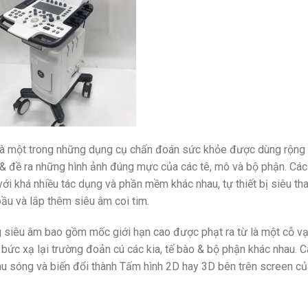
là một trong những dụng cụ chẩn đoán sức khỏe được dùng rộng 
i & đề ra những hình ảnh đúng mực của các tê, mô và bộ phận. Cá
với khá nhiều tác dụng và phần mềm khác nhau, tự thiết bị siêu th
bầu và lắp thêm siêu âm coi tim.
 siêu âm bao gồm mốc giới hạn cao được phạt ra từ là một cỗ v
bức xạ lại trường đoản cú các kia, tế bào & bộ phận khác nhau. C
thu sóng và biến đổi thành Tấm hình 2D hay 3D bên trên screen củ