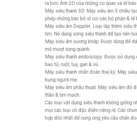
ra bức Ảnh 2D của những cơ quan và tế bào 
Máy siêu thanh 3D: Máy siêu âm 3 chiều tạ
phép những bác bỏ sĩ coi các bộ phận & tế 
Máy siêu âm Doppler: Loại lắp thêm siêu t
tim. Nó dùng sóng siêu thanh để tạo nên bứ
Máy siêu âm xương khớp: Được dùng để đán
mô mượt xung quanh.
Máy siêu thanh endoscopy: Được sử dụng đ
bao tử, ruột, tụy, gan & vú.
Máy siêu thanh chẩn đoán thai kỳ: Máy siêu
bụng người mẹ.
Máy siêu âm phẫu thuật: Máy siêu âm đó đư
thần & tim mạch.
Các loại vật dụng siêu thanh không giống 
mọi các loại có đặc điểm riêng rẽ. Các chưn
hợp độc nhất để cung ứng yêu cầu chẩn đoá