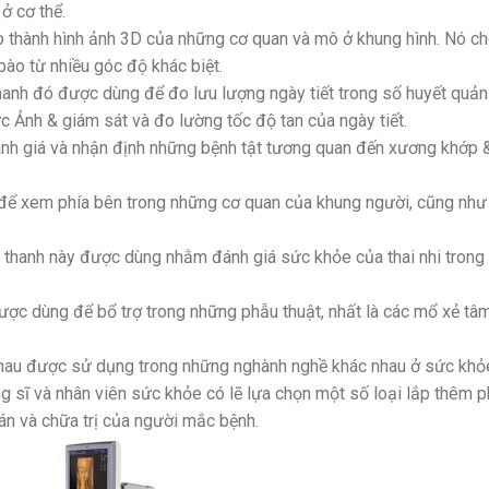
ở cơ thể.
o thành hình ảnh 3D của những cơ quan và mô ở khung hình. Nó c
bào từ nhiều góc độ khác biệt.
hanh đó được dùng để đo lưu lượng ngày tiết trong số huyết quản
c Ảnh & giám sát và đo lường tốc độ tan của ngày tiết.
h giá và nhận định những bệnh tật tương quan đến xương khớp 
ể xem phía bên trong những cơ quan của khung người, cũng như
 thanh này được dùng nhằm đánh giá sức khỏe của thai nhi trong
ợc dùng để bổ trợ trong những phẫu thuật, nhất là các mổ xẻ tâ
nhau được sử dụng trong những nghành nghề khác nhau ở sức khỏ
g sĩ và nhân viên sức khỏe có lẽ lựa chọn một số loại lắp thêm p
n và chữa trị của người mắc bệnh.