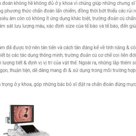
n đoán không hề không đủ ở y khoa vì chúng giúp những chưng sĩ
g phương thức chẩn đoán lấn chiếm, đồng thời bớt thiểu các rủi r
siêu âm còn có không ít ứng dụng khác biệt, trường đoản cú chẩn
ám sát lưu lượng máu, xác định size của tế bào và tế bào, đến gi
m đã được trở nên tân tiến và cách tân đáng kể về tính năng & c
hiết bị các tác dụng thông minh, trường đoản cú cơ chế coi liên đới
lượng tiết & định vị vị trí của vật thể. Ngoài ra, những lắp thêm s
 gọn, thuận tiện, dễ dàng mang đi & sử dụng trong mỗi trường hợp
an trọng ở y khoa, góp những bác bỏ sĩ đặt ra chẩn đoán đúng mực