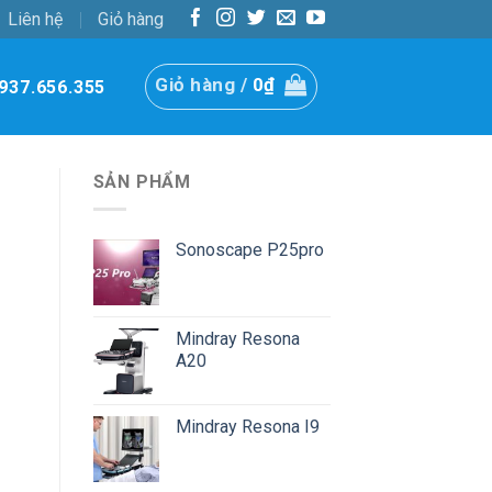
Liên hệ
Giỏ hàng
Giỏ hàng /
0
₫
937.656.355
SẢN PHẨM
Sonoscape P25pro
Mindray Resona
A20
Mindray Resona I9