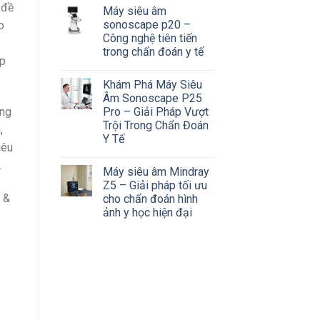
 đề
Máy siêu âm
sonoscape p20 –
o
Công nghệ tiên tiến
trong chẩn đoán y tế
úp
Khám Phá Máy Siêu
Âm Sonoscape P25
ông
Pro – Giải Pháp Vượt
Trội Trong Chẩn Đoán
,
Y Tế
iêu
.
Máy siêu âm Mindray
Z5 – Giải pháp tối ưu
 &
cho chẩn đoán hình
ảnh y học hiện đại