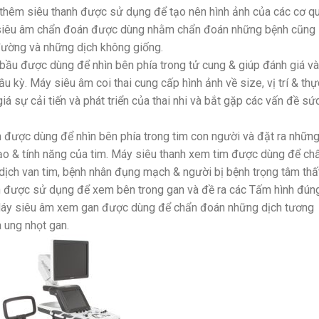
 thêm siêu thanh được sử dụng để tạo nên hình ảnh của các cơ q
áy siêu âm chẩn đoán được dùng nhằm chẩn đoán những bệnh cũng
đường và những dịch không giống.
 bầu được dùng để nhìn bên phía trong tử cung & giúp đánh giá và
ầu kỳ. Máy siêu âm coi thai cung cấp hình ảnh về size, vị trí & thự
iá sự cải tiến và phát triển của thai nhi và bắt gặp các vấn đề sứ
m được dùng để nhìn bên phía trong tim con người và đặt ra nhữn
ạo & tính năng của tim. Máy siêu thanh xem tim được dùng để ch
ịch van tim, bệnh nhân đụng mạch & người bị bệnh trọng tâm thất
 được sử dụng để xem bên trong gan và đề ra các Tấm hình đún
 Máy siêu âm xem gan được dùng để chẩn đoán những dịch tương
 ung nhọt gan.