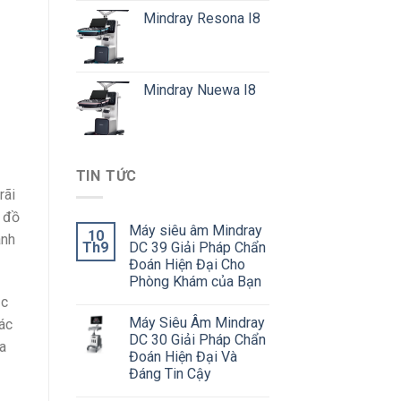
Mindray Resona I8
Mindray Nuewa I8
TIN TỨC
rãi
c đồ
Máy siêu âm Mindray
10
anh
Th9
DC 39 Giải Pháp Chẩn
Đoán Hiện Đại Cho
Phòng Khám của Bạn
ạc
Máy Siêu Âm Mindray
ác
DC 30 Giải Pháp Chẩn
a
Đoán Hiện Đại Và
Đáng Tin Cậy