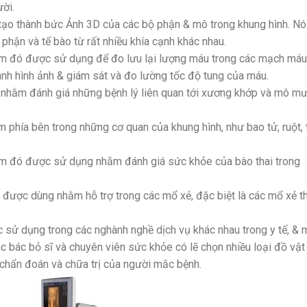
ời.
 tạo thành bức Ảnh 3D của các bộ phận & mô trong khung hình. Nó
hận và tế bào từ rất nhiều khía cạnh khác nhau.
âm đó được sử dụng để đo lưu lại lượng máu trong các mạch máu
nh hình ảnh & giám sát và đo lường tốc độ tung của máu.
nhằm đánh giá những bệnh lý liên quan tới xương khớp và mô m
hía bên trong những cơ quan của khung hình, như bao tử, ruột, 
m đó được sử dụng nhằm đánh giá sức khỏe của bào thai trong
 được dùng nhằm hỗ trợ trong các mổ xẻ, đặc biệt là các mổ xẻ t
 sử dụng trong các nghành nghề dịch vụ khác nhau trong y tế, & 
c bác bỏ sĩ và chuyên viên sức khỏe có lẽ chọn nhiều loại đồ vật
chẩn đoán và chữa trị của người mắc bệnh.