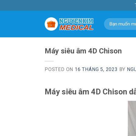
Skip
to
content
Tìm
kiếm:
Máy siêu âm 4D Chison
POSTED ON
16 THÁNG 5, 2023
BY
NG
Máy siêu âm 4D Chison d