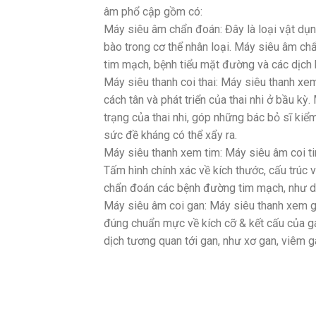
âm phổ cập gồm có:
Máy siêu âm chẩn đoán: Đây là loại vật dụ
bào trong cơ thể nhân loại. Máy siêu âm c
tim mạch, bệnh tiểu mặt đường và các dịch 
Máy siêu thanh coi thai: Máy siêu thanh x
cách tân và phát triển của thai nhi ở bầu kỳ
trạng của thai nhi, góp những bác bỏ sĩ kiểm
sức đề kháng có thể xẩy ra.
Máy siêu thanh xem tim: Máy siêu âm coi ti
Tấm hình chính xác về kích thước, cấu trú
chẩn đoán các bệnh đường tim mạch, như dịc
Máy siêu âm coi gan: Máy siêu thanh xem g
đúng chuẩn mực về kích cỡ & kết cấu của 
dịch tương quan tới gan, như xơ gan, viêm g