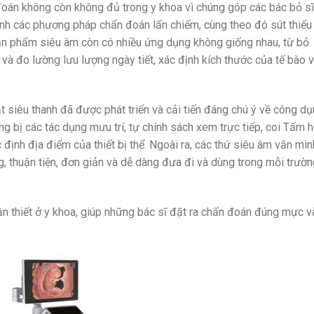
oán không còn không đủ trong y khoa vì chúng góp các bác bỏ sĩ
nh các phương pháp chẩn đoán lấn chiếm, cùng theo đó sút thiểu
sản phẩm siêu âm còn có nhiều ứng dụng không giống nhau, từ bỏ
 và đo lường lưu lượng ngày tiết, xác định kích thước của tế bào 
 siêu thanh đã được phát triển và cải tiến đáng chú ý về công d
ng bị các tác dụng mưu trí, tự chính sách xem trực tiếp, coi Tấm h
 định địa điểm của thiết bị thể. Ngoài ra, các thứ siêu âm văn min
, thuận tiện, đơn giản và dễ dàng đưa đi và dùng trong mỗi trườn
cần thiết ở y khoa, giúp những bác sĩ đặt ra chẩn đoán đúng mực v