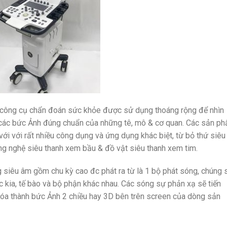
 công cụ chẩn đoán sức khỏe được sử dụng thoáng rộng để nhìn
a các bức Ảnh đúng chuẩn của những tê, mô & cơ quan. Các sản p
 với với rất nhiều công dụng và ứng dụng khác biệt, từ bỏ thứ siêu
g nghệ siêu thanh xem bầu & đồ vật siêu thanh xem tim.
iêu âm gồm chu kỳ cao đc phát ra từ là 1 bộ phát sóng, chúng 
c kia, tế bào và bộ phận khác nhau. Các sóng sự phản xạ sẽ tiến
n hóa thành bức Ảnh 2 chiều hay 3D bên trên screen của dòng sản