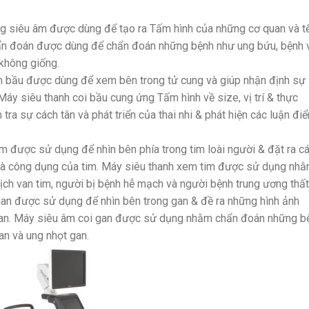
ng siêu âm được dùng để tạo ra Tấm hình của những cơ quan và t
hẩn đoán được dùng để chẩn đoán những bệnh như ung bứu, bệnh 
không giống.
em bầu được dùng để xem bên trong tử cung và giúp nhận định sự
. Máy siêu thanh coi bầu cung ứng Tấm hình về size, vị trí & thực
 tra sự cách tân và phát triển của thai nhi & phát hiện các luận đi
m được sử dụng để nhìn bên phía trong tim loài người & đặt ra c
c và công dụng của tim. Máy siêu thanh xem tim được sử dụng nh
h van tim, người bị bệnh hễ mạch và người bệnh trung ương thất
an được sử dụng để nhìn bên trong gan & đề ra những hình ảnh
gan. Máy siêu âm coi gan được sử dụng nhằm chẩn đoán những b
an và ung nhọt gan.