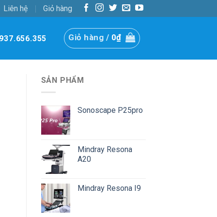
Liên hệ
Giỏ hàng
Giỏ hàng /
0
₫
937.656.355
SẢN PHẨM
Sonoscape P25pro
Mindray Resona
A20
Mindray Resona I9