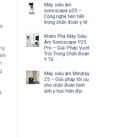
Máy siêu âm
sonoscape p20 –
Công nghệ tiên tiến
trong chẩn đoán y tế
và
Khám Phá Máy Siêu
Âm Sonoscape P25
ụng
Pro – Giải Pháp Vượt
Trội Trong Chẩn Đoán
ình
Y Tế
h
g
Máy siêu âm Mindray
Z5 – Giải pháp tối ưu
cho chẩn đoán hình
ảnh y học hiện đại
à